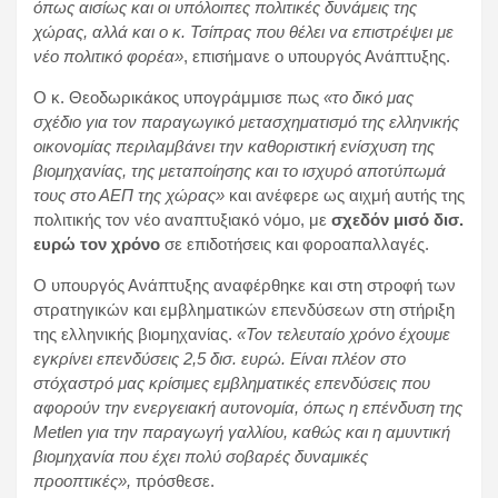
όπως αισίως και οι υπόλοιπες πολιτικές δυνάμεις της
χώρας, αλλά και ο κ. Τσίπρας που θέλει να επιστρέψει με
νέο πολιτικό φορέα»
, επισήμανε ο υπουργός Ανάπτυξης.
Ο κ. Θεοδωρικάκος υπογράμμισε πως
«το δικό μας
σχέδιο για τον παραγωγικό μετασχηματισμό της ελληνικής
οικονομίας περιλαμβάνει την καθοριστική ενίσχυση της
βιομηχανίας, της μεταποίησης και το ισχυρό αποτύπωμά
τους στο ΑΕΠ της χώρας»
και ανέφερε ως αιχμή αυτής της
πολιτικής τον νέο αναπτυξιακό νόμο, με
σχεδόν μισό δισ.
ευρώ τον χρόνο
σε επιδοτήσεις και φοροαπαλλαγές.
Ο υπουργός Ανάπτυξης αναφέρθηκε και στη στροφή των
στρατηγικών και εμβληματικών επενδύσεων στη στήριξη
της ελληνικής βιομηχανίας.
«Τον τελευταίο χρόνο έχουμε
εγκρίνει επενδύσεις 2,5 δισ. ευρώ. Είναι πλέον στο
στόχαστρό μας κρίσιμες εμβληματικές επενδύσεις που
αφορούν την ενεργειακή αυτονομία, όπως η επένδυση της
Metlen για την παραγωγή γαλλίου, καθώς και η αμυντική
βιομηχανία που έχει πολύ σοβαρές δυναμικές
προοπτικές»,
πρόσθεσε.