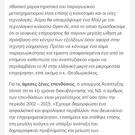
«Βασικό χαρακτηριστικό του παραγωγικού
μετασχηματισμού είναι επίσης η καινοτομία και οι νέες
τεχνολογίες. Αύριο θα υπογράψουμε ένα ΜοU με τον
τεχνολογικό κολοσσό Open AI, από το οποίο προσδοκούμε
ότι οι νεοφυείς επιχειρήσεις θα πάρουν μεγάλη ώθηση με
πρόσβαση στο κέντρο των εξελίξεων όσον αφορά στην
τεχνητή νοημοσύνη. Πρέπει να κάνουμε ένα άλμα
παραγωγικότητας και είμαστε αποφασισμένοι ένα από τα
επόμενα καθεστώτα του αναπτυξιακού νόμου να
περιλαμβάνει το AI στην ελληνική μικρή και μικρομεσαία
επιχείρηση»
, είπε ακόμα ο κ. Θεοδωρικάκος.
Για τις
άμεσες ξένες επενδύσεις
, ο υπουργός Ανάπτυξης
τόνισε ότι τα έξι χρόνια διακυβέρνησης της ΝΔ ο αριθμός
των επενδύσεων είναι μεγαλύτερος απ’ όσο ήταν την
περίοδο 2002 – 2019.
«Έχουμε διαμορφώσει ένα
ασφαλιστικό και φορολογικό περιβάλλον που διευκολύνει
την επιχειρηματικότητα»
, επισήμανε και στάθηκε επίσης
στη μεγάλη ανάγκη να υπάρξει ανάταξη του
δημογραφικού προβλήματος και μείωση των