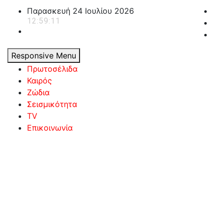
Skip
Παρασκευή 24 Ιουλίου 2026
to
12:59:12
content
Responsive Menu
Πρωτοσέλιδα
Καιρός
Ζώδια
Σεισμικότητα
TV
Επικοινωνία
powerplayer.gr