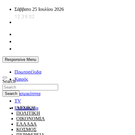
Skip
Σάββατο 25 Ιουλίου 2026
to
12:39:03
content
powerplayer.gr
Responsive Menu
Πρωτοσέλιδα
Καιρός
Search
Ζώδια
Σεισμικότητα
Search
TV
ΑΡΧΙΚΗ
Επικοινωνία
ΠΟΛΙΤΙΚΗ
ΟΙΚΟΝΟΜΙΑ
ΕΛΛΑΔΑ
ΚΟΣΜΟΣ
ΠΕΡΙΦΕΡΕΙΑ