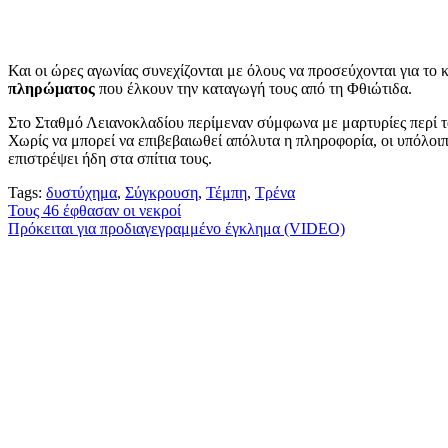
Και οι ώρες αγωνίας συνεχίζονται με όλους να προσεύχονται για το
πληρώματος
που έλκουν την καταγωγή τους από τη Φθιώτιδα.
Στο Σταθμό Λειανοκλαδίου περίμεναν σύμφωνα με μαρτυρίες περί τα
Χωρίς να μπορεί να επιβεβαιωθεί απόλυτα η πληροφορία, οι υπόλοιπ
επιστρέψει ήδη στα σπίτια τους.
Tags:
δυστύχημα
,
Σύγκρουση
,
Τέμπη
,
Τρένα
Πλοήγηση
Τους 46 έφθασαν οι νεκροί
Πρόκειται για προδιαγεγραμμένο έγκλημα (VIDEO)
άρθρων