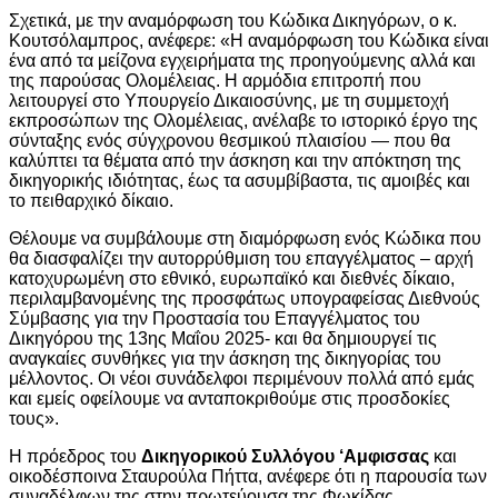
Σχετικά, με την αναμόρφωση του Κώδικα Δικηγόρων, ο κ.
Κουτσόλαμπρος, ανέφερε: «Η αναμόρφωση του Κώδικα είναι
ένα από τα μείζονα εγχειρήματα της προηγούμενης αλλά και
της παρούσας Ολομέλειας. Η αρμόδια επιτροπή που
λειτουργεί στο Υπουργείο Δικαιοσύνης, με τη συμμετοχή
εκπροσώπων της Ολομέλειας, ανέλαβε το ιστορικό έργο της
σύνταξης ενός σύγχρονου θεσμικού πλαισίου — που θα
καλύπτει τα θέματα από την άσκηση και την απόκτηση της
δικηγορικής ιδιότητας, έως τα ασυμβίβαστα, τις αμοιβές και
το πειθαρχικό δίκαιο.
Θέλουμε να συμβάλουμε στη διαμόρφωση ενός Κώδικα που
θα διασφαλίζει την αυτορρύθμιση του επαγγέλματος – αρχή
κατοχυρωμένη στο εθνικό, ευρωπαϊκό και διεθνές δίκαιο,
περιλαμβανομένης της προσφάτως υπογραφείσας Διεθνούς
Σύμβασης για την Προστασία του Επαγγέλματος του
Δικηγόρου της 13ης Μαΐου 2025- και θα δημιουργεί τις
αναγκαίες συνθήκες για την άσκηση της δικηγορίας του
μέλλοντος. Οι νέοι συνάδελφοι περιμένουν πολλά από εμάς
και εμείς οφείλουμε να ανταποκριθούμε στις προσδοκίες
τους».
Η πρόεδρος του
Δικηγορικού Συλλόγου ‘Αμφισσας
και
οικοδέσποινα Σταυρούλα Πήττα, ανέφερε ότι η παρουσία των
συναδέλφων της στην πρωτεύουσα της Φωκίδας