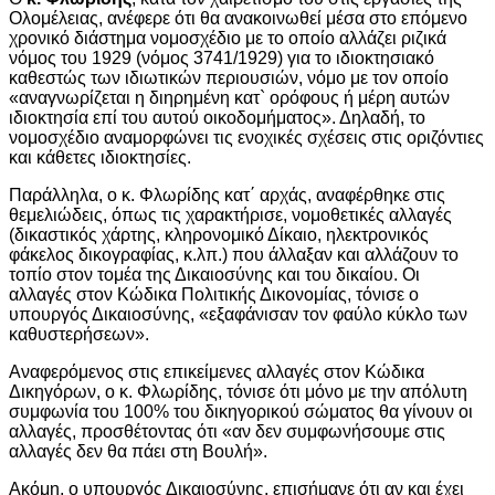
Ολομέλειας, ανέφερε ότι θα ανακοινωθεί μέσα στο επόμενο
χρονικό διάστημα νομοσχέδιο με το οποίο αλλάζει ριζικά
νόμος του 1929 (νόμος 3741/1929) για το ιδιοκτησιακό
καθεστώς των ιδιωτικών περιουσιών, νόμο με τον οποίο
«αναγνωρίζεται η διηρημένη κατ` ορόφους ή μέρη αυτών
ιδιοκτησία επί του αυτού οικοδομήματος». Δηλαδή, το
νομοσχέδιο αναμορφώνει τις ενοχικές σχέσεις στις οριζόντιες
και κάθετες ιδιοκτησίες.
Παράλληλα, ο κ. Φλωρίδης κατ΄ αρχάς, αναφέρθηκε στις
θεμελιώδεις, όπως τις χαρακτήρισε, νομοθετικές αλλαγές
(δικαστικός χάρτης, κληρονομικό Δίκαιο, ηλεκτρονικός
φάκελος δικογραφίας, κ.λπ.) που άλλαξαν και αλλάζουν το
τοπίο στον τομέα της Δικαιοσύνης και του δικαίου. Οι
αλλαγές στον Κώδικα Πολιτικής Δικονομίας, τόνισε ο
υπουργός Δικαιοσύνης, «εξαφάνισαν τον φαύλο κύκλο των
καθυστερήσεων».
Αναφερόμενος στις επικείμενες αλλαγές στον Κώδικα
Δικηγόρων, ο κ. Φλωρίδης, τόνισε ότι μόνο με την απόλυτη
συμφωνία του 100% του δικηγορικού σώματος θα γίνουν οι
αλλαγές, προσθέτοντας ότι «αν δεν συμφωνήσουμε στις
αλλαγές δεν θα πάει στη Βουλή».
Ακόμη, ο υπουργός Δικαιοσύνης, επισήμανε ότι αν και έχει