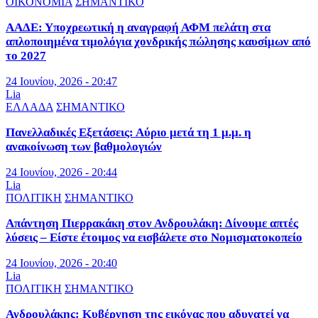
ΟΙΚΟΝΟΜΙΑ
ΣΗΜΑΝΤΙΚΟ
ΑΑΔΕ: Υποχρεωτική η αναγραφή ΑΦΜ πελάτη στα
απλοποιημένα τιμολόγια χονδρικής πώλησης καυσίμων από
το 2027
24 Ιουνίου, 2026 - 20:47
Lia
ΕΛΛΑΔΑ
ΣΗΜΑΝΤΙΚΟ
Πανελλαδικές Εξετάσεις: Αύριο μετά τη 1 μ.μ. η
ανακοίνωση των βαθμολογιών
24 Ιουνίου, 2026 - 20:44
Lia
ΠΟΛΙΤΙΚΗ
ΣΗΜΑΝΤΙΚΟ
Απάντηση Πιερρακάκη στον Ανδρουλάκη: Δίνουμε απτές
λύσεις – Είστε έτοιμος να εισβάλετε στο Νομισματοκοπείο
24 Ιουνίου, 2026 - 20:40
Lia
ΠΟΛΙΤΙΚΗ
ΣΗΜΑΝΤΙΚΟ
Ανδρουλάκης: Κυβέρνηση της εικόνας που αδυνατεί να