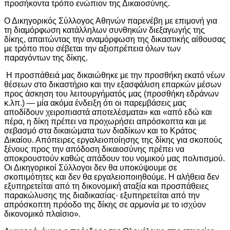
προσήκοντα τρόπο ενώπιον της Δικαιοσύνης.
Ο Δικηγορικός Σύλλογος Αθηνών παρενέβη με επιμονή για
τη διαμόρφωση κατάλληλων συνθηκών διεξαγωγής της
δίκης, απαιτώντας την αναμόρφωση της δικαστικής αίθουσας
με τρόπο που σέβεται την αξιοπρέπεια όλων των
παραγόντων της δίκης.
Η προσπάθειά μας δικαιώθηκε με την προσθήκη εκατό νέων
θέσεων στο δικαστήριο και την εξασφάλιση επαρκών μέσων
προς άσκηση του λειτουργήματός μας (προσθήκη εδράνων
κ.λπ.) — μία ακόμα ένδειξη ότι οι παρεμβάσεις μας
αποδίδουν χειροπιαστά αποτελέσματα» και «από εδώ και
πέρα, η δίκη πρέπει να προχωρήσει απρόσκοπτα και με
σεβασμό στα δικαιώματα των διαδίκων και το Κράτος
Δικαίου. Απόπειρες εργαλειοποίησης της δίκης για σκοπούς
ξένους προς την απόδοση δικαιοσύνης πρέπει να
αποκρουστούν καθώς απάδουν του νομικού μας πολιτισμού.
Οι Δικηγορικοί Σύλλογοι δεν θα υποκύψουμε σε
σκοπιμότητες και δεν θα εργαλειοποιηθούμε. Η αλήθεια δεν
εξυπηρετείται από τη δικονομική αταξία και προσπάθειες
παρακώλυσης της διαδικασίας· εξυπηρετείται από την
απρόσκοπτη πρόοδο της δίκης σε αρμονία με το ισχύον
δικονομικό πλαίσιο».