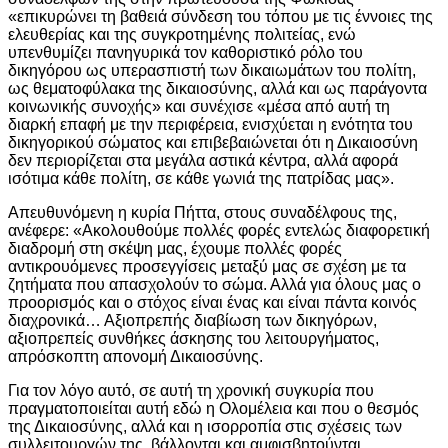
«επικυρώνει τη βαθειά σύνδεση του τόπου με τις έννοιες της
ελευθερίας και της συγκροτημένης πολιτείας, ενώ
υπενθυμίζει πανηγυρικά τον καθοριστικό ρόλο του
δικηγόρου ως υπερασπιστή των δικαιωμάτων του πολίτη,
ως θεματοφύλακα της δικαιοσύνης, αλλά και ως παράγοντα
κοινωνικής συνοχής» και συνέχισε «μέσα από αυτή τη
διαρκή επαφή με την περιφέρεια, ενισχύεται η ενότητα του
δικηγορικού σώματος και επιβεβαιώνεται ότι η Δικαιοσύνη
δεν περιορίζεται στα μεγάλα αστικά κέντρα, αλλά αφορά
ισότιμα κάθε πολίτη, σε κάθε γωνιά της πατρίδας μας».
Απευθυνόμενη η κυρία Πήττα, στους συναδέλφους της,
ανέφερε: «Ακολουθούμε πολλές φορές εντελώς διαφορετική
διαδρομή στη σκέψη μας, έχουμε πολλές φορές
αντικρουόμενες προσεγγίσεις μεταξύ μας σε σχέση με τα
ζητήματα που απασχολούν το σώμα. Αλλά για όλους μας ο
προορισμός και ο στόχος είναι ένας και είναι πάντα κοινός
διαχρονικά… Αξιοπρεπής διαβίωση των δικηγόρων,
αξιοπρεπείς συνθήκες άσκησης του λειτουργήματος,
απρόσκοπτη απονομή Δικαιοσύνης.
Για τον λόγο αυτό, σε αυτή τη χρονική συγκυρία που
πραγματοποιείται αυτή εδώ η Ολομέλεια και που ο θεσμός
της Δικαιοσύνης, αλλά και η ισορροπία στις σχέσεις των
συλλειτουργών της, βάλλονται και αμφισβητούνται,