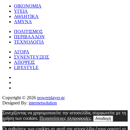
ΟΙΚΟΝΟΜΙΑ
ΥΓΕΙΑ
ΑΘΛΗΤΙΚΑ
ΑΜΥΝΑ
ΠΟΛΙΤΙΣΜΟΣ
ΠΕΡΙΒΑΛΛΟΝ
ΤΕΧΝΟΛΟΓΙΑ
ΑΓΟΡΑ
ΣΥΝΕΝΤΕΥΞΕΙΣ
ΑΠΟΨΕΙΣ
LIFESTYLE
Copyright © 2026
powerplayer.gr
Designed By:
internetsolution
Συνεχίζοντας να χρησιμοποιείτε την ιστοσελίδα, συμφωνείτε με τη
χρήση των cookies.
Περισσότερες πληροφορίες.
Αποδοχή
Οι ρυθμίσεις των cookies σε αυτή την ιστοσελίδα έχουν οριστεί σε