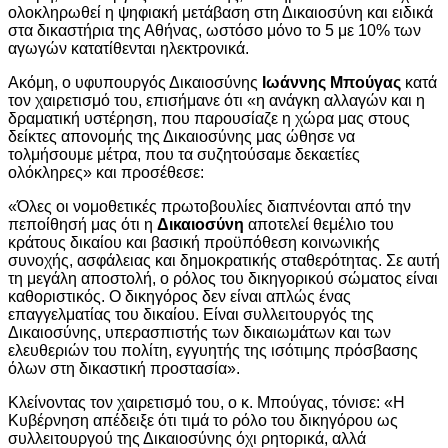
ολοκληρωθεί η ψηφιακή μετάβαση στη Δικαιοσύνη και ειδικά
στα δικαστήρια της Αθήνας, ωστόσο μόνο το 5 με 10% των
αγωγών κατατίθενται ηλεκτρονικά.
Ακόμη, ο υφυπουργός Δικαιοσύνης
Ιωάννης Μπούγας
κατά
τον χαιρετισμό του, επισήμανε ότι «η ανάγκη αλλαγών και η
δραματική υστέρηση, που παρουσίαζε η χώρα μας στους
δείκτες απονομής της Δικαιοσύνης μας ώθησε να
τολμήσουμε μέτρα, που τα συζητούσαμε δεκαετίες
ολόκληρες» και προσέθεσε:
«Όλες οι νομοθετικές πρωτοβουλίες διαπνέονται από την
πεποίθησή μας ότι η
Δικαιοσύνη
αποτελεί θεμέλιο του
κράτους δικαίου και βασική προϋπόθεση κοινωνικής
συνοχής, ασφάλειας και δημοκρατικής σταθερότητας. Σε αυτή
τη μεγάλη αποστολή, ο ρόλος του δικηγορικού σώματος είναι
καθοριστικός. Ο δικηγόρος δεν είναι απλώς ένας
επαγγελματίας του δικαίου. Είναι συλλειτουργός της
Δικαιοσύνης, υπερασπιστής των δικαιωμάτων και των
ελευθεριών του πολίτη, εγγυητής της ισότιμης πρόσβασης
όλων στη δικαστική προστασία».
Κλείνοντας τον χαιρετισμό του, ο κ. Μπούγας, τόνισε: «Η
Κυβέρνηση απέδειξε ότι τιμά το ρόλο του δικηγόρου ως
συλλειτουργού της Δικαιοσύνης όχι ρητορικά, αλλά