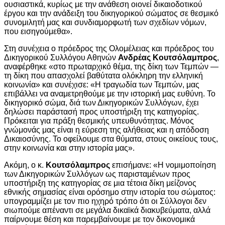
ουσιαστικά, κυρίως με την ανάθεση οιονεί δικαιοδοτικού
έργου και την ανάδειξη του δικηγορικού σώματος σε θεσμικό
συνομιλητή μας και συνδιαμορφωτή των σχεδίων νόμων,
που εισηγούμεθα».
Στη συνέχεια ο πρόεδρος της Ολομέλειας και πρόεδρος του
Δικηγορικού Συλλόγου Αθηνών
Ανδρέας Κουτσόλαμπρος
,
αναφέρθηκε «στο πρωταρχικό θέμα, της δίκη των Τεμπών —
τη δίκη που απασχολεί βαθύτατα ολόκληρη την ελληνική
κοινωνία» και συνέχισε: «Η τραγωδία των Τεμπών, μας
επιβάλλει να αναμετρηθούμε με την ιστορική μας ευθύνη. Το
δικηγορικό σώμα, διά των Δικηγορικών Συλλόγων, έχει
δηλώσει παράστασή προς υποστήριξη της κατηγορίας.
Πρόκειται για πράξη θεσμικής υπευθυνότητας. Μόνος
γνώμονάς μας είναι η εύρεση της αλήθειας και η απόδοση
Δικαιοσύνης. Το οφείλουμε στα θύματα, στους οικείους τους,
στην κοινωνία και στην ιστορία μας».
Ακόμη, ο κ.
Κουτσόλαμπρος
επισήμανε: «Η νομιμοποίηση
των Δικηγορικών Συλλόγων ως παρισταμένων προς
υποστήριξη της κατηγορίας σε μια τέτοια δίκη μείζονος
εθνικής σημασίας είναι ορόσημο στην ιστορία του σώματος:
υπογραμμίζει με τον πιο ηχηρό τρόπο ότι οι Σύλλογοι δεν
σιωπούμε απέναντι σε μεγάλα δικαϊκά διακυβεύματα, αλλά
παίρνουμε θέση και παρεμβαίνουμε με τον δικονομικά