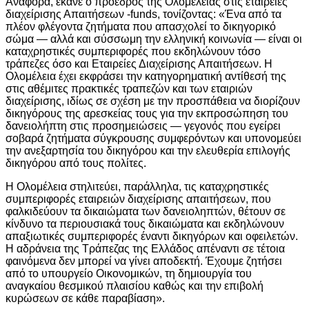
Αναφορά, έκανε ο πρόεδρος της Ολομέλειας στις εταιρείες
διαχείρισης Απαιτήσεων -funds, τονίζοντας: «Ένα από τα
πλέον φλέγοντα ζητήματα που απασχολεί το δικηγορικό
σώμα — αλλά και σύσσωμη την ελληνική κοινωνία — είναι οι
καταχρηστικές συμπεριφορές που εκδηλώνουν τόσο
τράπεζες όσο και Εταιρείες Διαχείρισης Απαιτήσεων. Η
Ολομέλεια έχει εκφράσει την κατηγορηματική αντίθεσή της
στις αθέμιτες πρακτικές τραπεζών και των εταιριών
διαχείρισης, ιδίως σε σχέση με την προσπάθεια να διορίζουν
δικηγόρους της αρεσκείας τους για την εκπροσώπηση του
δανειολήπτη στις προσημειώσεις — γεγονός που εγείρει
σοβαρά ζητήματα σύγκρουσης συμφερόντων και υπονομεύει
την ανεξαρτησία του δικηγόρου και την ελευθερία επιλογής
δικηγόρου από τους πολίτες.
Η Ολομέλεια στηλιτεύει, παράλληλα, τις καταχρηστικές
συμπεριφορές εταιρειών διαχείρισης απαιτήσεων, που
φαλκιδεύουν τα δικαιώματα των δανειοληπτών, θέτουν σε
κίνδυνο τα περιουσιακά τους δικαιώματα και εκδηλώνουν
απαξιωτικές συμπεριφορές έναντι δικηγόρων και οφειλετών.
Η αδράνεια της Τράπεζας της Ελλάδος απέναντι σε τέτοια
φαινόμενα δεν μπορεί να γίνει αποδεκτή. Έχουμε ζητήσει
από το υπουργείο Οικονομικών, τη δημιουργία του
αναγκαίου θεσμικού πλαισίου καθώς και την επιβολή
κυρώσεων σε κάθε παραβίαση».