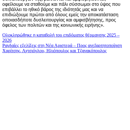
οφείλουμε να σταθούμε και πάλι σύσσωμοι στο ύψος που
επιβάλλει το ηθικό βάρος της ιδιότητάς μας και να
επιδιώξουμε πρώτοι από όλους εμείς την αποκατάσταση
οποιασδήποτε δυσλειτουργίας και αμφισβήτησης, προς
όφελος των πολιτών και της κοινωνικής ειρήνης».
Πλοήγηση
Ολοκληρώθηκε η καταβολή του επιδόματος θέρμανσης 2025 –
2026
άρθρων
Ραγδαίες εξελίξεις στη Νέα Αριστερά – Προς ανεξαρτητοποίηση
Χαρίτσης, Αχτσιόγλου, Ηλιόπουλος και Τζανακόπουλος