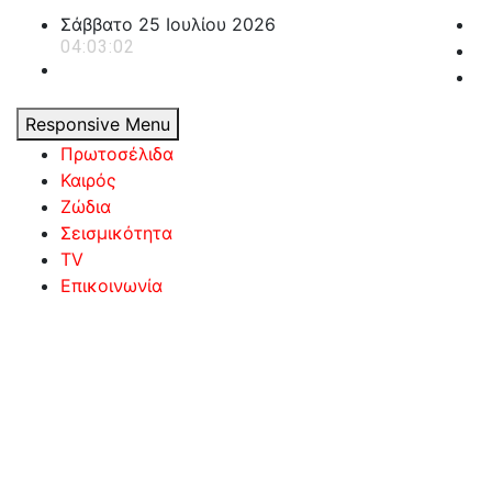
Skip
Σάββατο 25 Ιουλίου 2026
to
04:03:03
content
Responsive Menu
Πρωτοσέλιδα
Καιρός
Ζώδια
Σεισμικότητα
TV
Επικοινωνία
powerplayer.gr