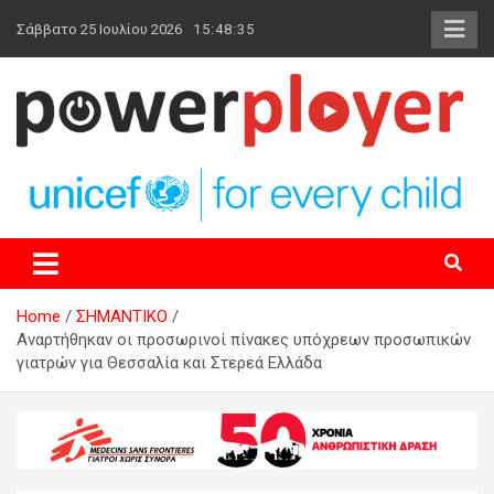
Skip
Σάββατο 25 Ιουλίου 2026
15:48:36
to
content
powerplayer.gr
Home
ΣΗΜΑΝΤΙΚΟ
Αναρτήθηκαν οι προσωρινοί πίνακες υπόχρεων προσωπικών
γιατρών για Θεσσαλία και Στερεά Ελλάδα