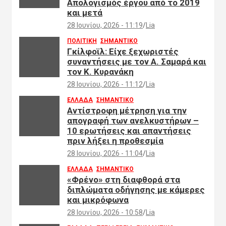
Απολογισμός έργου από το 2019
και μετά
28 Ιουνίου, 2026 - 11:19
Lia
ΠΟΛΙΤΙΚΗ
ΣΗΜΑΝΤΙΚΟ
Γκίλφοϊλ: Είχε ξεχωριστές
συναντήσεις με τον Α. Σαμαρά και
τον Κ. Κυρανάκη
28 Ιουνίου, 2026 - 11:12
Lia
ΕΛΛΑΔΑ
ΣΗΜΑΝΤΙΚΟ
Αντίστροφη μέτρηση για την
απογραφή των ανελκυστήρων –
10 ερωτήσεις και απαντήσεις
πριν λήξει η προθεσμία
28 Ιουνίου, 2026 - 11:04
Lia
ΕΛΛΑΔΑ
ΣΗΜΑΝΤΙΚΟ
«Φρένο» στη διαφθορά στα
διπλώματα οδήγησης με κάμερες
και μικρόφωνα
28 Ιουνίου, 2026 - 10:58
Lia