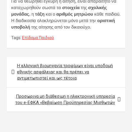
Για να θεωρηθεί έγκυρη η αίτηση, είναι απαραίτητο να
καταχωρηθούν σωστά τα
στοιχεία
της
σχολικής
μονάδας
, η
τάξη
και ο
αριθμός μητρώου
κάθε παιδιού.
Η διαδικασία ολοκληρώνεται μόνο μετά την
οριστική
υποβολή
της αίτησης από τον δικαιούχο.
Tags:
Επίδομα Παιδιού
Πλοήγηση
Η ελληνική βιομηχανία τροφίμων είναι υποδομή
άρθρων
εθνικής ασφάλειας και θα πρέπει να
αντιμετωπιστεί και ως τέτοια
Προσωρινα μη διάθεσιμη η ηλεκτρονική υπηρεσία
του e-ΕΦΚΑ «Βεβαίωση Προϋπηρεσίας Μισθωτών