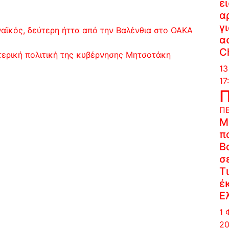
ε
α
γ
ναϊκός, δεύτερη ήττα από την Βαλένθια στο ΟΑΚΑ
α
C
τερική πολιτική της κυβέρνησης Μητσοτάκη
13
17
Π
Μ
π
Β
σ
Τ
έ
Ε
1 
20