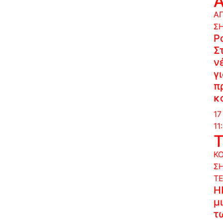
Α
Σ
P
Σ
ν
γ
π
κ
17
11
Κ
Σ
Τ
Η
μ
τ