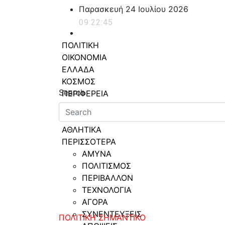
Skip
Παρασκευή 24 Ιουλίου 2026
to
09:22:46
content
ΠΟΛΙΤΙΚΗ
ΟΙΚΟΝΟΜΙΑ
ΕΛΛΑΔΑ
powerplayer.gr
ΚΟΣΜΟΣ
Search
ΠΕΡΙΦΕΡΕΙΑ
ΥΓΕΙΑ
LIFESTYLE
ΑΘΛΗΤΙΚΑ
ΠΕΡΙΣΣΟΤΕΡΑ
ΑΜΥΝΑ
ΠΟΛΙΤΙΣΜΟΣ
ΠΕΡΙΒΑΛΛΟΝ
ΤΕΧΝΟΛΟΓΙΑ
ΑΓΟΡΑ
ΣΥΝΕΝΤΕΥΞΕΙΣ
ΠΟΛΙΤΙΚΗ
ΣΗΜΑΝΤΙΚΟ