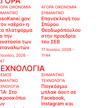
ΑΓΟΡΑ
ΓΟΡΑ
ΟΙΚΟΝΟΜΙΑ
ΑΓΟΡΑ
ΟΙΚΟΝΟΜΙΑ
ΗΜΑΝΤΙΚΟ
ΣΗΜΑΝΤΙΚΟ
osoKanei.gov:
Επανεκλογή του
τον «αέρα» η
Σπύρου
έα πλατφόρμα
Θεοδωρόπουλου
ια την
στην προεδρία
ροστασία των
του ΣΕΒ
αταναλωτών
17 Ιουνίου, 2026 -
 Ιουνίου, 2026 -
11:44
:47
ΤΕΧΝΟΛΟΓΙΑ
ΟΣΜΟΣ
ΣΗΜΑΝΤΙΚΟ
ΗΜΑΝΤΙΚΟ
ΤΕΧΝΟΛΟΓΙΑ
Παγκόσμιο
ΕΧΝΟΛΟΓΙΑ
ΠΑ: Στο
μπλακ άουτ σε
ικροσκόπιο
Facebook,
ων
Instagram και