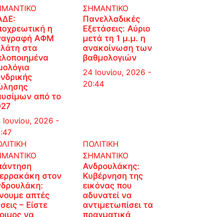
ΗΜΑΝΤΙΚΟ
ΣΗΜΑΝΤΙΚΟ
ΑΔΕ:
Πανελλαδικές
ποχρεωτική η
Εξετάσεις: Αύριο
ναγραφή ΑΦΜ
μετά τη 1 μ.μ. η
ελάτη στα
ανακοίνωση των
πλοποιημένα
βαθμολογιών
μολόγια
24 Ιουνίου, 2026 -
νδρικής
20:44
ώλησης
αυσίμων από το
027
 Ιουνίου, 2026 -
:47
ΛΙΤΙΚΗ
ΠΟΛΙΤΙΚΗ
ΗΜΑΝΤΙΚΟ
ΣΗΜΑΝΤΙΚΟ
πάντηση
Ανδρουλάκης:
ιερρακάκη στον
Κυβέρνηση της
νδρουλάκη:
εικόνας που
νουμε απτές
αδυνατεί να
σεις – Είστε
αντιμετωπίσει τα
οιμος να
πραγματικά