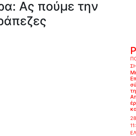
α: Ας πούμε την
τράπεζες
ΠΟ
Σ
Μ
Επ
σύ
τη
Α
έρ
κα
28
11
Ε