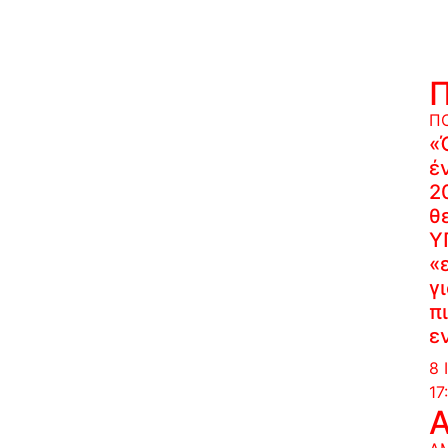
Π
«
έ
2
θ
Υ
«
γ
π
ε
8 
17