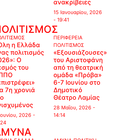
ανακρίβειες
15 Ιανουαρίου, 2026
- 19:41
ΠΟΛΙΤΙΣΜΟΣ
ΟΛΙΤΙΣΜΟΣ
ΠΕΡΙΦΕΡΕΙΑ
Όλη η Ελλάδα
ΠΟΛΙΤΙΣΜΟΣ
νας πολιτισμός
«Εξουσιάζουσες»
026»: Ο
του Αριστοφάνη
εσμός του
από τη θεατρική
ΠΠΟ
ομάδα «Πρόβα»
επιστρέφει»
6-7 Ιουνίου στο
ια 7η χρονιά
Δημοτικό
ιο
Θέατρο Λαμίας
νισχυμένος
28 Μαΐου, 2026 -
Ιουνίου, 2026 -
14:14
:24
ΑΜΥΝΑ