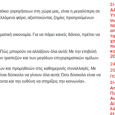
Σ
Α
τόκιο χορηγήσεων στη χώρα μας, είναι η μεγαλύτερη σε
Υ
λλόμενο φόρο, αξιοποιώντας ζημίες προηγούμενων
α
π
α
τική οικονομία. Για να πάρει κανείς δάνειο, πρέπει να
τι
χο
π
κ
: «Πώς μπορούν να αλλάξουν όλα αυτά; Με την επιβολή
2
ων τραπεζών και των μεγάλων επιχειρηματικών ομίλων.
24
ν και προμηθειών στις καθημερινές συναλλαγές. Με
20
ίναι δύσκολο να γίνουν όλα αυτά; Όσο δύσκολο είναι να
ΠΟ
ντα και την ευθύνη να στηρίξεις την κοινωνία».
Σ
Α
Π
Α
Δί
λύ
έτ