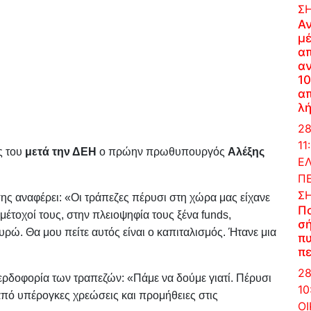
Σ
Α
μέ
α
α
10
απ
λή
28
11
ς του
μετά την ΔΕΗ
ο πρώην πρωθυπουργός
Αλέξης
Ε
ΠΕ
Σ
ης αναφέρει: «Οι τράπεζες πέρυσι στη χώρα μας είχανε
Π
έτοχοί τους, στην πλειοψηφία τους ξένα funds,
σή
ώ. Θα μου πείτε αυτός είναι ο καπιταλισμός. Ήτανε μια
πυ
πε
28
ερδοφορία των τραπεζών: «Πάμε να δούμε γιατί. Πέρυσι
10
από υπέρογκες χρεώσεις και προμήθειες στις
Ο