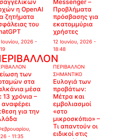
ισαγγελικών
Messenger –
ρχών η OpenAI
Προβλήματα
ια ζητήματα
πρόσβασης για
σφάλειας του
εκατομμύρια
hatGPT
χρήστες
 Ιουνίου, 2026 -
12 Ιουνίου, 2026 -
:19
18:48
ΠΕΡΙΒΑΛΛΟΝ
ΕΡΙΒΑΛΛΟΝ
ΠΕΡΙΒΑΛΛΟΝ
είωση των
ΣΗΜΑΝΤΙΚΟ
οταμών στα
Ευλογιά των
αλκάνια μέσα
προβάτων:
ε 13 χρόνια –
Μέτρα και
ι αναφέρει
εμβολιασμοί
κθεση για την
«στο
λλάδα
μικροσκόπιο» –
Τι απαντούν οι
Φεβρουαρίου,
ειδικοί στις
26 - 11:35