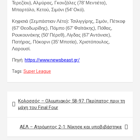
Τερεζίου), Αλμύρας, Γκονζάλες (78’ Μεντιέτα),
Μπαρτόλο, Κετού, Σιμόνι (54’ Οκό).
Κηφισιά (Σεμπάστιαν Λέτο): Τσιλιγγίρης, Σιμόν, Πέτκοφ
(67’ Θεοδωρίδης), Πόμπο (67’ Φαϊτάκης), Πόθας,
Ρουκουνάκης (50’ Πέρεθ), Λίγδας (67’ Αντόνισε),
Πατήρας, Πόκορνι (35’ Μποτία), Χριστόπουλος,
Λαρουσί.
Πηγή:
https://www.newsbeast.gr/
Tags:
Super League
Πλοήγηση
Κολοσσός – Ολυμπιακός 58-97: Περίπατος πριν τη
άρθρων
μάχη του Final Four
ΑΕΛ – Ατρόμητος 2-1: Νίκησε και υποβιβάστηκε