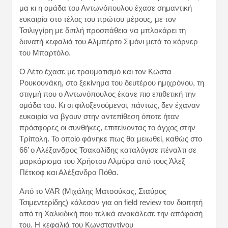
μα κι η ομάδα του Αντωνόπουλου έχασε σημαντική
ευκαιρία στο τέλος του πρώτου μέρους, με τον
Τσιλιγγίρη με διπλή προσπάθεια να μπλοκάρει τη
δυνατή κεφαλιά του Αλμπέρτο Σιμόνι μετά το κόρνερ
του Μπαρτόλο.
Ο Λέτο έχασε με τραυματισμό και τον Κώστα
Ρουκουνάκη, στο ξεκίνημα του δευτέρου ημιχρόνου, τη
στιγμή που ο Αντωνόπουλος έκανε πιο επιθετική την
ομάδα του. Κι οι φιλοξενούμενοι, πάντως, δεν έχαναν
ευκαιρία να βγουν στην αντεπίθεση όποτε ήταν
πρόσφορες οι συνθήκες, επιτείνοντας το άγχος στην
Τρίπολη. Το οποίο φάνηκε πως θα μειωθεί, καθώς στο
66’ ο Αλέξανδρος Τσακαλίδης καταλόγισε πέναλτι σε
μαρκάρισμα του Χρήστου Αλμύρα από τους Άλεξ
Πέτκοφ και Αλέξανδρο Πόθα.
Από το VAR (Μιχάλης Ματσούκας, Σταύρος
Τσιμεντερίδης) κάλεσαν για on field review τον διαιτητή
από τη Χαλκιδική που τελικά ανακάλεσε την απόφασή
του. Η κεφαλιά του Κωνσταντίνου