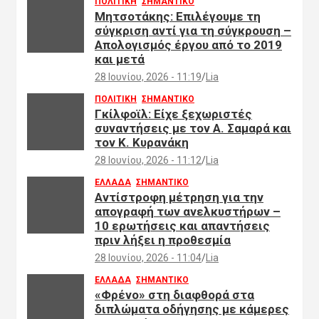
ΠΟΛΙΤΙΚΗ
ΣΗΜΑΝΤΙΚΟ
Μητσοτάκης: Επιλέγουμε τη
σύγκριση αντί για τη σύγκρουση –
Απολογισμός έργου από το 2019
και μετά
28 Ιουνίου, 2026 - 11:19
Lia
ΠΟΛΙΤΙΚΗ
ΣΗΜΑΝΤΙΚΟ
Γκίλφοϊλ: Είχε ξεχωριστές
συναντήσεις με τον Α. Σαμαρά και
τον Κ. Κυρανάκη
28 Ιουνίου, 2026 - 11:12
Lia
ΕΛΛΑΔΑ
ΣΗΜΑΝΤΙΚΟ
Αντίστροφη μέτρηση για την
απογραφή των ανελκυστήρων –
10 ερωτήσεις και απαντήσεις
πριν λήξει η προθεσμία
28 Ιουνίου, 2026 - 11:04
Lia
ΕΛΛΑΔΑ
ΣΗΜΑΝΤΙΚΟ
«Φρένο» στη διαφθορά στα
διπλώματα οδήγησης με κάμερες