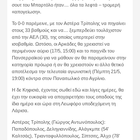
σουτ του Μπαρτόλο ήταν… όλα τα λεφτά – τρομερή
«απογείωση».
Το 0-0 παρέμεινε, με τον Αστέρα Τρίπολης να πηγαίνει
στους 33 βαθμούς και να… ξεμπερδεύει τουλάχιστον
από την ΑΕΛ (30), της οποίας υπερτερεί στην
ισοβαθμία. Ωστόσο, οι Αρκάδες θα χρειαστεί να
περιμένουν αύριο (17/5, 15:00) και το παιχνίδι του
Πανσερραϊκού για να μάθουν αν θα παραμείνουν στην
κατηγορία πρόωρα ή αν θα χρειαστούν κι άλλο θετικό
αποτέλεσμα την τελευταία αγωνιστική (Πέμπτη 21/5,
19:00) κόντρα στον Παναιτωλικό στο Αγρίνιο.
Η δε Κηφισιά, έχοντας σωθεί εδώ και λίγες ημέρες, θα
έχει την ευκαιρία να αποχαιρετήσει τους οπαδούς της
ίδια ημέρα και ώρα στη Λεωφόρο υποδεχόμενη τη
Λάρισα.
Αστέρας Τρίπολης (Γιώργος Αντωνόπουλος):
Παπαδόπουλος, Δεληγιαννίδης, Αλάγκμπε (54’
Καλτσάς), Τριανταφυλλόπουλος, Σίπτσιτς, Άλχο (78’