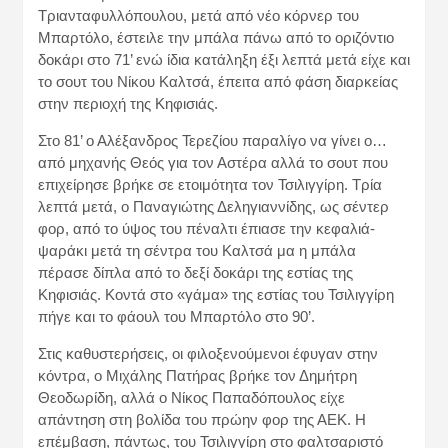
Τριανταφυλλόπουλου, μετά από νέο κόρνερ του
Μπαρτόλο, έστειλε την μπάλα πάνω από το οριζόντιο
δοκάρι στο 71’ ενώ ίδια κατάληξη έξι λεπτά μετά είχε και
το σουτ του Νίκου Καλτσά, έπειτα από φάση διαρκείας
στην περιοχή της Κηφισιάς.
Στο 81’ ο Αλέξανδρος Τερεζίου παραλίγο να γίνει ο…
από μηχανής Θεός για τον Αστέρα αλλά το σουτ που
επιχείρησε βρήκε σε ετοιμότητα τον Τσιλιγγίρη. Τρία
λεπτά μετά, ο Παναγιώτης Δεληγιαννίδης, ως σέντερ
φορ, από το ύψος του πέναλτι έπιασε την κεφαλιά-
ψαράκι μετά τη σέντρα του Καλτσά μα η μπάλα
πέρασε δίπλα από το δεξί δοκάρι της εστίας της
Κηφισιάς. Κοντά στο «γάμα» της εστίας του Τσιλιγγίρη
πήγε και το φάουλ του Μπαρτόλο στο 90’.
Στις καθυστερήσεις, οι φιλοξενούμενοι έφυγαν στην
κόντρα, ο Μιχάλης Πατήρας βρήκε τον Δημήτρη
Θεοδωρίδη, αλλά ο Νίκος Παπαδόπουλος είχε
απάντηση στη βολίδα του πρώην φορ της ΑΕΚ. Η
επέμβαση, πάντως, του Τσιλιγγίρη στο φαλτσαριστό