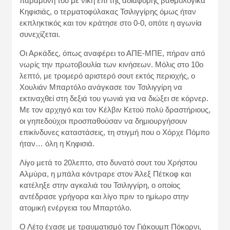
παραμονή του με νίκη επί της αδιάφορης βαθμολογικά
Κηφισιάς, ο τερματοφύλακας Τσιλιγγίρης όμως ήταν
εκπληκτικός και τον κράτησε στο 0-0, οπότε η αγωνία
συνεχίζεται.
Οι Αρκάδες, όπως αναφέρει το ΑΠΕ-ΜΠΕ, πήραν από
νωρίς την πρωτοβουλία των κινήσεων. Μόλις στο 10ο
λεπτό, με τρομερό αριστερό σουτ εκτός περιοχής, ο
Χουλιάν Μπαρτόλο ανάγκασε τον Τσιλιγγίρη να
εκτιναχθεί στη δεξιά του γωνιά για να διώξει σε κόρνερ.
Με τον αρχηγό και τον Κέλβιν Κετού πολύ δραστήριους,
οι γηπεδούχοι προσπαθούσαν να δημιουργήσουν
επικίνδυνες καταστάσεις, τη στιγμή που ο Χόρχε Πόμπο
ήταν… όλη η Κηφισιά.
Λίγο μετά το 20λεπτο, στο δυνατό σουτ του Χρήστου
Αλμύρα, η μπάλα κόντραρε στον Άλεξ Πέτκοφ και
κατέληξε στην αγκαλιά του Τσιλιγγίρη, ο οποίος
αντέδρασε γρήγορα και λίγο πριν το ημίωρο στην
ατομική ενέργεια του Μπαρτόλο.
Ο Λέτο έχασε με τραυματισμό τον Γιάκουμπ Πόκορνι,