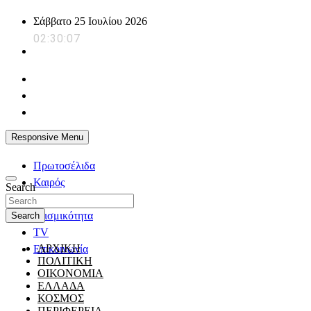
Skip
Σάββατο 25 Ιουλίου 2026
to
02:30:08
content
powerplayer.gr
Responsive Menu
Πρωτοσέλιδα
Καιρός
Search
Ζώδια
Σεισμικότητα
Search
TV
ΑΡΧΙΚΗ
Επικοινωνία
ΠΟΛΙΤΙΚΗ
ΟΙΚΟΝΟΜΙΑ
ΕΛΛΑΔΑ
ΚΟΣΜΟΣ
ΠΕΡΙΦΕΡΕΙΑ