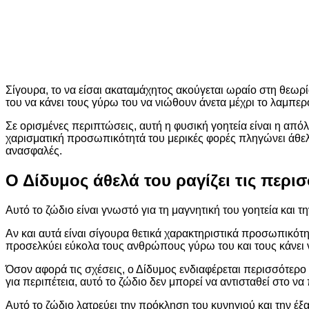
Σίγουρα, το να είσαι ακαταμάχητος ακούγεται ωραίο στη θεωρ
του να κάνει τους γύρω του να νιώθουν άνετα μέχρι το λαμπερ
Σε ορισμένες περιπτώσεις, αυτή η φυσική γοητεία είναι η απ
χαρισματική προσωπικότητά του μερικές φορές πληγώνει άθελά
ανασφαλές.
Ο Δίδυμος άθελά του ραγίζει τις περι
Αυτό το ζώδιο είναι γνωστό για τη μαγνητική του γοητεία και 
Αν και αυτά είναι σίγουρα θετικά χαρακτηριστικά προσωπικό
προσελκύει εύκολα τους ανθρώπους γύρω του και τους κάνει 
Όσον αφορά τις σχέσεις, ο Δίδυμος ενδιαφέρεται περισσότερο γ
για περιπέτεια, αυτό το ζώδιο δεν μπορεί να αντισταθεί στο 
Αυτό το ζώδιο λατρεύει την πρόκληση του κυνηγιού και την έξα