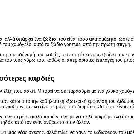
ία, αλλά υπάρχει ένα
ζώδιο
που είναι τόσο ακαταμάχητο, ώστε άθ
ό του χαμόγελο, αυτό το ζώδιο γοητεύει από την πρώτη στιγμή.
όλυτη υπερδύναμή του, καθώς του επιτρέπει να ανεβαίνει την κ
 του τους γύρω του, καθώς οι απεριόριστες επιλογές του μπορ
σσότερες καρδιές
την έλξη που ασκεί. Μπορεί να σε παρασύρει με ένα γλυκό χαμόγε
τητας, κάτω από την καθηλωτική εξωτερική εμφάνιση του Διδύμ
να νιώθουν σαν να είναι οι μόνοι στο δωμάτιο. Ωστόσο, είναι
ια να περάσει καλά παρά για να μείνει πολύ καιρό με ένα άτομο
να πηδάει από τον έναν άνθρωπο στον άλλον.
ψη μιας νέας σχέσης, αλλά τείνει να χάνει το ενδιαφέρον του μό