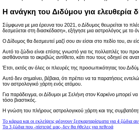
Η ανάγκη του Διδύμου για ελευθερία 
Σύμφωνα με μια έρευνα του 2021, ο Δίδυμος θεωρείται το πλέο
δεσμεύεται στη διασκέδαση», εξήγησε μια αστρολόγος με το ό
Ο Δίδυμος θα δεσμευτεί μαζί σου αν είσαι στο πεδίο του, αν 
Αυτό το ζώδιο είναι επίσης γνωστό για τις πολλαπλές του προ
αισθάνονται το ακριβώς αντίθετο, κάτι που τους οδηγεί σε α
Έτσι, εκτός αν όλες οι πλευρές της προσωπικότητας του Διδύμ
Αυτό δεν σημαίνει, βέβαια, ότι πρέπει να τα παρατήσεις εντελ
τον αστρολογικό χάρτη ενός ατόμου.
Για παράδειγμα, οι Δίδυμοι με Σελήνη στον Καρκίνο μπορεί να ε
τόσο βιαστικός.
Η γνώση του πλήρους αστρολογικού χάρτη και της συμβατότητα
Πλοήγηση
Το κάρμα και οι εκλείψεις φέρνουν ξεσκαρταρίσματα για 4 ζώδια αυ
Τα 3 ζώδια που -πίστεψέ μας- δεν θα ήθελες για πεθερά
άρθρων