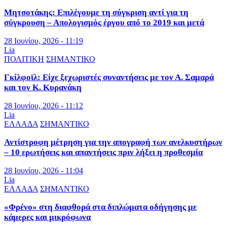
Μητσοτάκης: Επιλέγουμε τη σύγκριση αντί για τη
σύγκρουση – Απολογισμός έργου από το 2019 και μετά
28 Ιουνίου, 2026 - 11:19
Lia
ΠΟΛΙΤΙΚΗ
ΣΗΜΑΝΤΙΚΟ
Γκίλφοϊλ: Είχε ξεχωριστές συναντήσεις με τον Α. Σαμαρά
και τον Κ. Κυρανάκη
28 Ιουνίου, 2026 - 11:12
Lia
ΕΛΛΑΔΑ
ΣΗΜΑΝΤΙΚΟ
Αντίστροφη μέτρηση για την απογραφή των ανελκυστήρων
– 10 ερωτήσεις και απαντήσεις πριν λήξει η προθεσμία
28 Ιουνίου, 2026 - 11:04
Lia
ΕΛΛΑΔΑ
ΣΗΜΑΝΤΙΚΟ
«Φρένο» στη διαφθορά στα διπλώματα οδήγησης με
κάμερες και μικρόφωνα