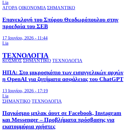
Lia
ΑΓΟΡΑ
ΟΙΚΟΝΟΜΙΑ
ΣΗΜΑΝΤΙΚΟ
Επανεκλογή του Σπύρου Θεοδωρόπουλου στην
προεδρία του ΣΕΒ
17 Ιουνίου, 2026 - 11:44
Lia
ΤΕΧΝΟΛΟΓΙΑ
ΚΟΣΜΟΣ
ΣΗΜΑΝΤΙΚΟ
ΤΕΧΝΟΛΟΓΙΑ
ΗΠΑ: Στο μικροσκόπιο των εισαγγελικών αρχών
η OpenAI για ζητήματα ασφάλειας του ChatGPT
13 Ιουνίου, 2026 - 17:19
Lia
ΣΗΜΑΝΤΙΚΟ
ΤΕΧΝΟΛΟΓΙΑ
Παγκόσμιο μπλακ άουτ σε Facebook, Instagram
και Messenger – Προβλήματα πρόσβασης για
εκατομμύρια χρήστες