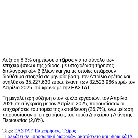
Αύξηση 8,3% σημείωσε ο
τζίρος
για το σύνολο των
επιχειρήσεων
της χώρας, με υποχρέωση τήρησης
διπλογραφικών βιβλίων και για τις οποίες υπάρχουν
διαθέσιμα στοιχεία σε μηνιαία βάση, τον Απρίλιο εφέτος και
ανήλθε σε 35.227.630 ευρώ, έναντι των 32.523.966 ευρώ τον
Απρίλιο 2025, σύμφωνα με την
ΕΛΣΤΑΤ
.
Τη μεγαλύτερη αύξηση στον κύκλο εργασιών, τον Απρίλιο
2026 σε σύγκριση με τον Απρίλιο 2025, παρουσίασαν οι
επιχειρήσεις του τομέα της εκπαίδευση (26,7%), ενώ μείωση
παρουσίασαν οι επιχειρήσεις του τομέα Διαχείριση Ακίνητης
Περιουσίας (2,8%).
Tags:
ΕΛΣΤΑΤ
,
Επιχειρήσεις
,
Τζίρος
Πλοήγηση
Τι αλλάζει σε «προσωπική διαφορά», ακατάσχετο και υβριδικά ΙΧ