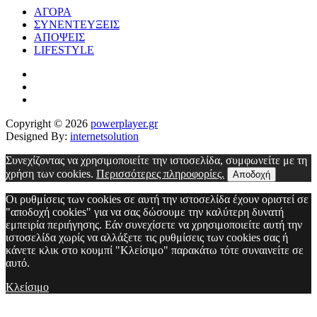
ΑΓΟΡΑ
ΣΥΝΕΝΤΕΥΞΕΙΣ
ΑΠΟΨΕΙΣ
LIFESTYLE
Copyright © 2026
powerplayer.gr
Designed By:
internetsolution
Συνεχίζοντας να χρησιμοποιείτε την ιστοσελίδα, συμφωνείτε με τη
χρήση των cookies.
Περισσότερες πληροφορίες.
Αποδοχή
Οι ρυθμίσεις των cookies σε αυτή την ιστοσελίδα έχουν οριστεί σε
"αποδοχή cookies" για να σας δώσουμε την καλύτερη δυνατή
εμπειρία περιήγησης. Εάν συνεχίσετε να χρησιμοποιείτε αυτή την
ιστοσελίδα χωρίς να αλλάξετε τις ρυθμίσεις των cookies σας ή
κάνετε κλικ στο κουμπί "Κλείσιμο" παρακάτω τότε συναινείτε σε
αυτό.
Κλείσιμο