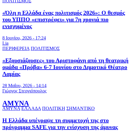
ΠΟΛΙΤΙΣΜΟΣ
«Όλη η Ελλάδα ένας πολιτισμός 2026»: Ο θεσμός
του ΥΠΠΟ «επιστρέφει» για 7η χρονιά πιο
ενισχυμένος
8 Ιουνίου, 2026 - 17:24
Lia
ΠΕΡΙΦΕΡΕΙΑ
ΠΟΛΙΤΙΣΜΟΣ
«Εξουσιάζουσες» του Αριστοφάνη από τη θεατρική
ομάδα «Πρόβα» 6-7 Ιουνίου στο Δημοτικό Θέατρο
Λαμίας
28 Μαΐου, 2026 - 14:14
Γιώργος Στεργιόπουλος
ΑΜΥΝΑ
ΑΜΥΝΑ
ΕΛΛΑΔΑ
ΠΟΛΙΤΙΚΗ
ΣΗΜΑΝΤΙΚΟ
Η Ελλάδα υπέγραψε τη συμμετοχή της στο
πρόγραμμα SAFE για την ενίσχυση της άμυνας