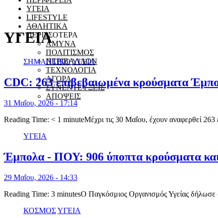
ΥΓΕΙΑ
LIFESTYLE
ΑΘΛΗΤΙΚΑ
ΥΓΕΙΑ
ΠΕΡΙΣΣΟΤΕΡΑ
ΑΜΥΝΑ
ΠΟΛΙΤΙΣΜΟΣ
ΠΕΡΙΒΑΛΛΟΝ
ΣΗΜΑΝΤΙΚΟ
ΥΓΕΙΑ
ΤΕΧΝΟΛΟΓΙΑ
ΑΓΟΡΑ
CDC: 263 επιβεβαιωμένα κρούσματα Έμπολ
ΣΥΝΕΝΤΕΥΞΕΙΣ
ΑΠΟΨΕΙΣ
31 Μαΐου, 2026 - 17:14
Reading Time: < 1 minuteΜέχρι τις 30 Μαΐου, έχουν αναφερθεί 2
ΥΓΕΙΑ
Έμπολα - ΠΟΥ: 906 ύποπτα κρούσματα και
29 Μαΐου, 2026 - 14:33
Reading Time: 3 minutesΟ Παγκόσμιος Οργανισμός Υγείας δήλωσ
ΚΟΣΜΟΣ
ΥΓΕΙΑ