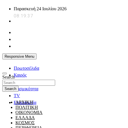
Skip
Παρασκευή 24 Ιουλίου 2026
to
08:19:38
content
powerplayer.gr
Responsive Menu
Πρωτοσέλιδα
Καιρός
Search
Ζώδια
Σεισμικότητα
Search
TV
ΑΡΧΙΚΗ
Επικοινωνία
ΠΟΛΙΤΙΚΗ
ΟΙΚΟΝΟΜΙΑ
ΕΛΛΑΔΑ
ΚΟΣΜΟΣ
ΠΕΡΙΦΕΡΕΙΑ