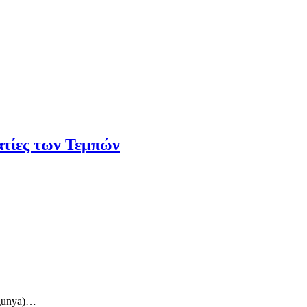
ατίες των Τεμπών
ngunya)…