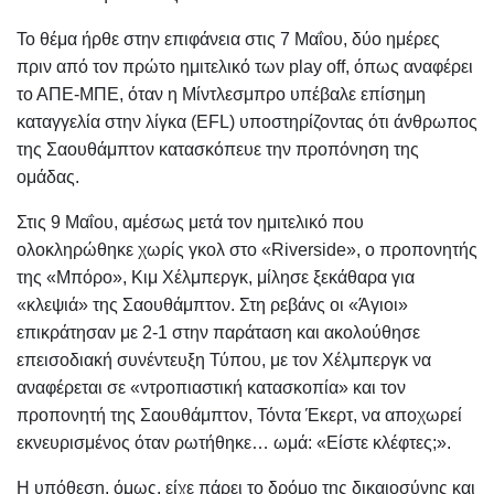
Το θέμα ήρθε στην επιφάνεια στις 7 Μαΐου, δύο ημέρες
πριν από τον πρώτο ημιτελικό των play off, όπως αναφέρει
το ΑΠΕ-ΜΠΕ, όταν η Μίντλεσμπρο υπέβαλε επίσημη
καταγγελία στην λίγκα (EFL) υποστηρίζοντας ότι άνθρωπος
της Σαουθάμπτον κατασκόπευε την προπόνηση της
ομάδας.
Στις 9 Μαΐου, αμέσως μετά τον ημιτελικό που
ολοκληρώθηκε χωρίς γκολ στο «Riverside», ο προπονητής
της «Μπόρο», Κιμ Χέλμπεργκ, μίλησε ξεκάθαρα για
«κλεψιά» της Σαουθάμπτον. Στη ρεβάνς οι «Άγιοι»
επικράτησαν με 2-1 στην παράταση και ακολούθησε
επεισοδιακή συνέντευξη Τύπου, με τον Χέλμπεργκ να
αναφέρεται σε «ντροπιαστική κατασκοπία» και τον
προπονητή της Σαουθάμπτον, Τόντα Έκερτ, να αποχωρεί
εκνευρισμένος όταν ρωτήθηκε… ωμά: «Είστε κλέφτες;».
Η υπόθεση, όμως, είχε πάρει το δρόμο της δικαιοσύνης και