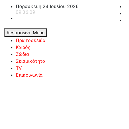
Skip
Παρασκευή 24 Ιουλίου 2026
to
09:36:10
content
Responsive Menu
Πρωτοσέλιδα
Καιρός
Ζώδια
Σεισμικότητα
TV
Επικοινωνία
powerplayer.gr