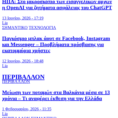
ΗΠΑ: Στο μικροσκόπιο των εισαγγελικών αρχών
η OpenAI για ζητήματα ασφάλειας του ChatGPT
13 Ιουνίου, 2026 - 17:19
Lia
ΣΗΜΑΝΤΙΚΟ
ΤΕΧΝΟΛΟΓΙΑ
Παγκόσμιο μπλακ άουτ σε Facebook, Instagram
και Messenger – Προβλήματα πρόσβασης για
εκατομμύρια χρήστες
12 Ιουνίου, 2026 - 18:48
Lia
ΠΕΡΙΒΑΛΛΟΝ
ΠΕΡΙΒΑΛΛΟΝ
Μείωση των ποταμών στα Βαλκάνια μέσα σε 13
χρόνια – Τι αναφέρει έκθεση για την Ελλάδα
1 Φεβρουαρίου, 2026 - 11:35
Lia