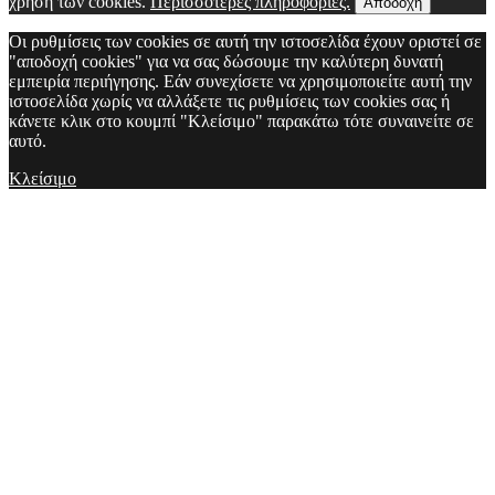
χρήση των cookies.
Περισσότερες πληροφορίες.
Αποδοχή
Οι ρυθμίσεις των cookies σε αυτή την ιστοσελίδα έχουν οριστεί σε
"αποδοχή cookies" για να σας δώσουμε την καλύτερη δυνατή
εμπειρία περιήγησης. Εάν συνεχίσετε να χρησιμοποιείτε αυτή την
ιστοσελίδα χωρίς να αλλάξετε τις ρυθμίσεις των cookies σας ή
κάνετε κλικ στο κουμπί "Κλείσιμο" παρακάτω τότε συναινείτε σε
αυτό.
Κλείσιμο