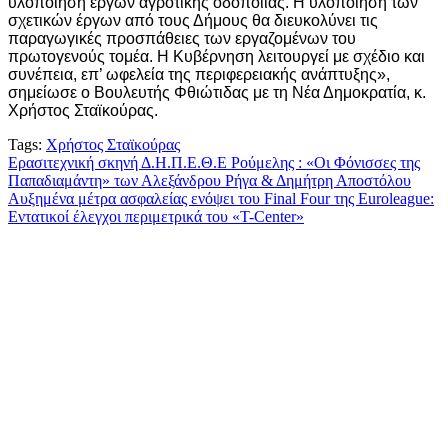
υλοποίηση έργων αγροτικής οδοποιίας. Η υλοποίηση των
σχετικών έργων από τους Δήμους θα διευκολύνει τις
παραγωγικές προσπάθειες των εργαζομένων του
πρωτογενούς τομέα. Η Κυβέρνηση λειτουργεί με σχέδιο και
συνέπεια, επ’ ωφελεία της περιφερειακής ανάπτυξης»,
σημείωσε ο Βουλευτής Φθιώτιδας με τη Νέα Δημοκρατία, κ.
Χρήστος Σταϊκούρας.
Tags:
Χρήστος Σταϊκούρας
Πλοήγηση
Ερασιτεχνική σκηνή Δ.Η.Π.Ε.Θ.Ε Ρούμελης : «Οι Φόνισσες της
Παπαδιαμάντη» των Αλεξάνδρου Ρήγα & Δημήτρη Αποστόλου
άρθρων
Αυξημένα μέτρα ασφαλείας ενόψει του Final Four της Euroleague:
Εντατικοί έλεγχοι περιμετρικά του «T-Center»