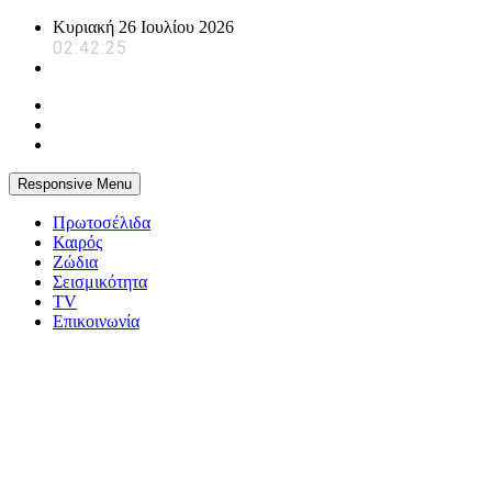
Skip
Κυριακή 26 Ιουλίου 2026
to
02:42:26
content
Responsive Menu
Πρωτοσέλιδα
Καιρός
Ζώδια
Σεισμικότητα
TV
Επικοινωνία
powerplayer.gr