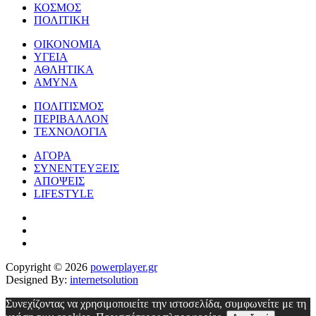
ΚΟΣΜΟΣ
ΠΟΛΙΤΙΚΗ
ΟΙΚΟΝΟΜΙΑ
ΥΓΕΙΑ
ΑΘΛΗΤΙΚΑ
ΑΜΥΝΑ
ΠΟΛΙΤΙΣΜΟΣ
ΠΕΡΙΒΑΛΛΟΝ
ΤΕΧΝΟΛΟΓΙΑ
ΑΓΟΡΑ
ΣΥΝΕΝΤΕΥΞΕΙΣ
ΑΠΟΨΕΙΣ
LIFESTYLE
Copyright © 2026
powerplayer.gr
Designed By:
internetsolution
Συνεχίζοντας να χρησιμοποιείτε την ιστοσελίδα, συμφωνείτε με τη