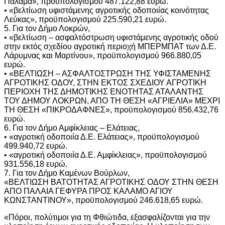
Παλαμά», προϋπολογισμού 487.122,88 ευρώ.
• «βελτίωση υφιστάμενης αγροτικής οδοποιίας κοινότητας
Λεύκας», προϋπολογισμού 225.590,21 ευρώ.
5. Για τον Δήμο Λοκρών,
• «βελτίωση – ασφαλτόστρωση υφιστάμενης αγροτικής οδού
στην εκτός σχεδίου αγροτική περιοχή ΜΠΕΡΜΠΑΤ των Δ.Ε.
Λάρυμνας και Μαρτίνου», προϋπολογισμού 966.880,05
ευρώ.
• «ΒΕΛΤΙΩΣΗ – ΑΣΦΑΛΤΟΣΤΡΩΣΗ ΤΗΣ ΥΦΙΣΤΑΜΕΝΗΣ
ΑΓΡΟΤΙΚΗΣ ΟΔΟΥ, ΣΤΗΝ ΕΚΤΟΣ ΣΧΕΔΙΟΥ ΑΓΡΟΤΙΚΗ
ΠΕΡΙΟΧΗ ΤΗΣ ΔΗΜΟΤΙΚΗΣ ΕΝΟΤΗΤΑΣ ΑΤΑΛΑΝΤΗΣ
ΤΟΥ ΔΗΜΟΥ ΛΟΚΡΩΝ, ΑΠΟ ΤΗ ΘΕΣΗ «ΑΓΡΙΕΛΙΑ» ΜΕΧΡΙ
ΤΗ ΘΕΣΗ «ΠΙΚΡΟΔΑΦΝΕΣ», προϋπολογισμού 856.432,76
ευρώ.
6. Για τον Δήμο Αμφίκλειας – Ελάτειας,
• «αγροτική οδοποιία Δ.Ε. Ελάτειας», προϋπολογισμού
499.940,72 ευρώ.
• «αγροτική οδοποιία Δ.Ε. Αμφίκλειας», προϋπολογισμού
931.556,18 ευρώ.
7. Για τον Δήμο Καμένων Βούρλων,
«ΒΕΛΤΙΩΣΗ ΒΑΤΟΤΗΤΑΣ ΑΓΡΟΤΙΚΗΣ ΟΔΟΥ ΣΤΗΝ ΘΕΣΗ
ΑΠΟ ΠΑΛΑΙΑ ΓΕΦΥΡΑ ΠΡΟΣ ΚΑΛΑΜΟ ΑΓΙΟΥ
ΚΩΝΣΤΑΝΤΙΝΟΥ», προϋπολογισμού 246.618,65 ευρώ.
«Πόροι, πολύτιμοι για τη Φθιώτιδα, εξασφαλίζονται για την