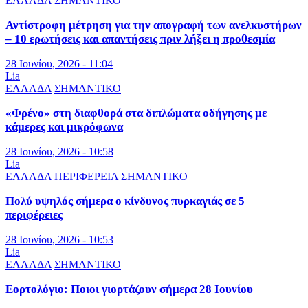
ΕΛΛΑΔΑ
ΣΗΜΑΝΤΙΚΟ
Αντίστροφη μέτρηση για την απογραφή των ανελκυστήρων
– 10 ερωτήσεις και απαντήσεις πριν λήξει η προθεσμία
28 Ιουνίου, 2026 - 11:04
Lia
ΕΛΛΑΔΑ
ΣΗΜΑΝΤΙΚΟ
«Φρένο» στη διαφθορά στα διπλώματα οδήγησης με
κάμερες και μικρόφωνα
28 Ιουνίου, 2026 - 10:58
Lia
ΕΛΛΑΔΑ
ΠΕΡΙΦΕΡΕΙΑ
ΣΗΜΑΝΤΙΚΟ
Πολύ υψηλός σήμερα ο κίνδυνος πυρκαγιάς σε 5
περιφέρειες
28 Ιουνίου, 2026 - 10:53
Lia
ΕΛΛΑΔΑ
ΣΗΜΑΝΤΙΚΟ
Εορτολόγιο: Ποιοι γιορτάζουν σήμερα 28 Ιουνίου