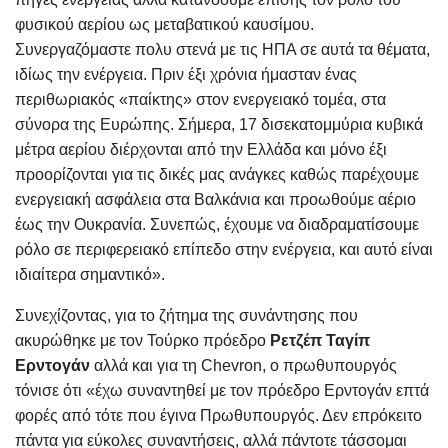
φυσικού αερίου ως μεταβατικού καυσίμου.
Συνεργαζόμαστε πολυ στενά με τις ΗΠΑ σε αυτά τα θέματα,
ιδίως την ενέργεια. Πριν έξι χρόνια ήμασταν ένας
περιθωριακός «παίκτης» στον ενεργειακό τομέα, στα
σύνορα της Ευρώπης. Σήμερα, 17 δισεκατομμύρια κυβικά
μέτρα αερίου διέρχονται από την Ελλάδα και μόνο έξι
προορίζονται για τις δικές μας ανάγκες καθώς παρέχουμε
ενεργειακή ασφάλεια στα Βαλκάνια και προωθούμε αέριο
έως την Ουκρανία. Συνεπώς, έχουμε να διαδραματίσουμε
ρόλο σε περιφερειακό επίπεδο στην ενέργεια, και αυτό είναι
ιδιαίτερα σημαντικό».
Συνεχίζοντας, για το ζήτημα της συνάντησης που
ακυρώθηκε με τον Τούρκο πρόεδρο
Ρετζέπ Ταγίπ
Ερντογάν
αλλά και για τη Chevron, ο πρωθυπουργός
τόνισε ότι «έχω συναντηθεί με τον πρόεδρο Ερντογάν επτά
φορές από τότε που έγινα Πρωθυπουργός. Δεν επρόκειτο
πάντα για εύκολες συναντήσεις, αλλά πάντοτε τάσσομαι