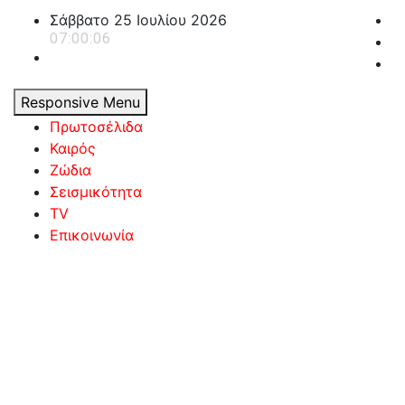
Skip
Σάββατο 25 Ιουλίου 2026
to
07:00:07
content
Responsive Menu
Πρωτοσέλιδα
Καιρός
Ζώδια
Σεισμικότητα
TV
Επικοινωνία
powerplayer.gr