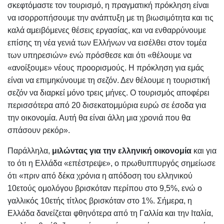
σκεφτόμαστε τον τουρισμό, η πραγματική πρόκληση είναι
να ισορροπήσουμε την ανάπτυξη με τη βιωσιμότητα και τις
καλά αμειβόμενες θέσεις εργασίας, και να ενθαρρύνουμε
επίσης τη νέα γενιά των Ελλήνων να εισέλθει στον τομέα
των υπηρεσιών» ενώ πρόσθεσε και ότι «θέλουμε να
«ανοίξουμε» νέους προορισμούς. Η πρόκληση για εμάς
είναι να επιμηκύνουμε τη σεζόν. Δεν θέλουμε η τουριστική
σεζόν να διαρκεί μόνο τρεις μήνες. Ο τουρισμός αποφέρει
περισσότερα από 20 δισεκατομμύρια ευρώ σε έσοδα για
την οικονομία. Αυτή θα είναι άλλη μια χρονιά που θα
σπάσουν ρεκόρ».
Παράλληλα,
μιλώντας για την ελληνική οικονομία
και για
το ότι η Ελλάδα «επέστρεψε», ο πρωθυππυργός σημείωσε
ότι «πριν από δέκα χρόνια η απόδοση του ελληνικού
10ετούς ομολόγου βρισκόταν περίπου στο 9,5%, ενώ ο
γαλλικός 10ετής τίτλος βρισκόταν στο 1%. Σήμερα, η
Ελλάδα δανείζεται φθηνότερα από τη Γαλλία και την Ιταλία,