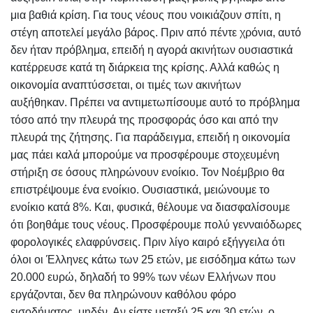
μια βαθιά κρίση. Για τους νέους που νοικιάζουν σπίτι, η
στέγη αποτελεί μεγάλο βάρος. Πριν από πέντε χρόνια, αυτό
δεν ήταν πρόβλημα, επειδή η αγορά ακινήτων ουσιαστικά
κατέρρευσε κατά τη διάρκεια της κρίσης. Αλλά καθώς η
οικονομία αναπτύσσεται, οι τιμές των ακινήτων
αυξήθηκαν. Πρέπει να αντιμετωπίσουμε αυτό το πρόβλημα
τόσο από την πλευρά της προσφοράς όσο και από την
πλευρά της ζήτησης. Για παράδειγμα, επειδή η οικονομία
μας πάει καλά μπορούμε να προσφέρουμε στοχευμένη
στήριξη σε όσους πληρώνουν ενοίκιο. Τον Νοέμβριο θα
επιστρέψουμε ένα ενοίκιο. Ουσιαστικά, μειώνουμε το
ενοίκιο κατά 8%. Και, φυσικά, θέλουμε να διασφαλίσουμε
ότι βοηθάμε τους νέους. Προσφέρουμε πολύ γενναιόδωρες
φορολογικές ελαφρύνσεις. Πριν λίγο καιρό εξήγγειλα ότι
όλοι οι Έλληνες κάτω των 25 ετών, με εισόδημα κάτω των
20.000 ευρώ, δηλαδή το 99% των νέων Ελλήνων που
εργάζονται, δεν θα πληρώνουν καθόλου φόρο
εισοδήματος, μηδέν. Αν είστε μεταξύ 25 και 30 ετών, ο