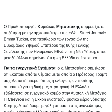
Ο Πρωθυπουργός
Κυριάκος Μητσοτάκης
συμμετείχε σε
συζήτηση με την αρχισυντάκτρια της «Wall Street Journal»,
Emma Tucker, στο περιθώριο των εργασιών της
Εβδομάδας Υψηλού Επιπέδου της 80ής Γενικής
Συνέλευσης των Ηνωμένων Εθνών, στη Νέα Υόρκη, όπου
μεταξύ άλλων σημείωσε ότι η «η Ελλάδα επέστρεψε».
Για τα ενεργειακά ζητήματα
, ο κ. Μητσοτάκης σημείωσε
ότι «κάποια από τα θέματα με τα οποία ο Πρόεδρος Τραμπ
ασχολείται ιδιαίτερα, όπως η ενέργεια, είναι επίσης
σημαντικά για τη δική μας στρατηγική. Η Ελλάδα
εξελίσσεται σε ενεργειακό κόμβο στην Ανατολική Μεσόγειο.
Η
Chevron
και η Exxon αναζητούν φυσικό αέριο νότια της
Κρήτης. Αποδίδουμε μεγάλη σημασία στις ανανεώσιμες
πηγές ενέργειας αλλά κατανοούμε επίσης τον ρόλο του