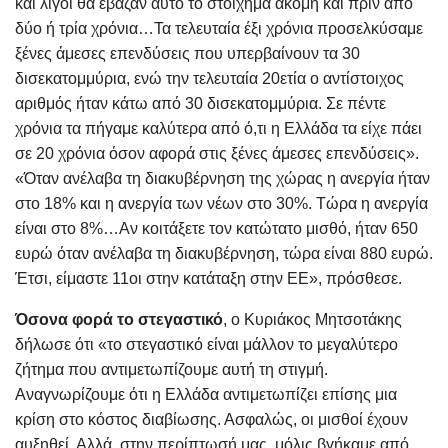
και λίγοι θα έβαζαν αυτό το στοίχημα ακόμη και πριν από
δύο ή τρία χρόνια…Τα τελευταία έξι χρόνια προσελκύσαμε
ξένες άμεσες επενδύσεις που υπερβαίνουν τα 30
δισεκατομμύρια, ενώ την τελευταία 20ετία ο αντίστοιχος
αριθμός ήταν κάτω από 30 δισεκατομμύρια. Σε πέντε
χρόνια τα πήγαμε καλύτερα από ό,τι η Ελλάδα τα είχε πάει
σε 20 χρόνια όσον αφορά στις ξένες άμεσες επενδύσεις».
«Όταν ανέλαβα τη διακυβέρνηση της χώρας η ανεργία ήταν
στο 18% και η ανεργία των νέων στο 30%. Τώρα η ανεργία
είναι στο 8%…Αν κοιτάξετε τον κατώτατο μισθό, ήταν 650
ευρώ όταν ανέλαβα τη διακυβέρνηση, τώρα είναι 880 ευρώ.
Έτσι, είμαστε 11οι στην κατάταξη στην ΕΕ», πρόσθεσε.
Όσονα φορά το στεγαστικό
, ο Κυριάκος Μητσοτάκης
δήλωσε ότι «το στεγαστικό είναι μάλλον το μεγαλύτερο
ζήτημα που αντιμετωπίζουμε αυτή τη στιγμή.
Αναγνωρίζουμε ότι η Ελλάδα αντιμετωπίζει επίσης μια
κρίση στο κόστος διαβίωσης. Ασφαλώς, οι μισθοί έχουν
αυξηθεί. Αλλά, στην περίπτωσή μας, μόλις βγήκαμε από