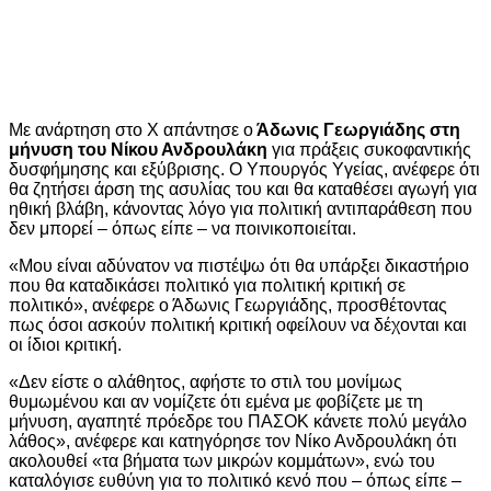
Με ανάρτηση στο Χ απάντησε ο
Άδωνις Γεωργιάδης στη
μήνυση του Νίκου Ανδρουλάκη
για πράξεις συκοφαντικής
δυσφήμησης και εξύβρισης. Ο Yπουργός Yγείας, ανέφερε ότι
θα ζητήσει άρση της ασυλίας του και θα καταθέσει αγωγή για
ηθική βλάβη, κάνοντας λόγο για πολιτική αντιπαράθεση που
δεν μπορεί – όπως είπε – να ποινικοποιείται.
«Μου είναι αδύνατον να πιστέψω ότι θα υπάρξει δικαστήριο
που θα καταδικάσει πολιτικό για πολιτική κριτική σε
πολιτικό», ανέφερε ο Άδωνις Γεωργιάδης, προσθέτοντας
πως όσοι ασκούν πολιτική κριτική οφείλουν να δέχονται και
οι ίδιοι κριτική.
«Δεν είστε ο αλάθητος, αφήστε το στιλ του μονίμως
θυμωμένου και αν νομίζετε ότι εμένα με φοβίζετε με τη
μήνυση, αγαπητέ πρόεδρε του ΠΑΣΟΚ κάνετε πολύ μεγάλο
λάθος», ανέφερε και κατηγόρησε τον Νίκο Ανδρουλάκη ότι
ακολουθεί «τα βήματα των μικρών κομμάτων», ενώ του
καταλόγισε ευθύνη για το πολιτικό κενό που – όπως είπε –