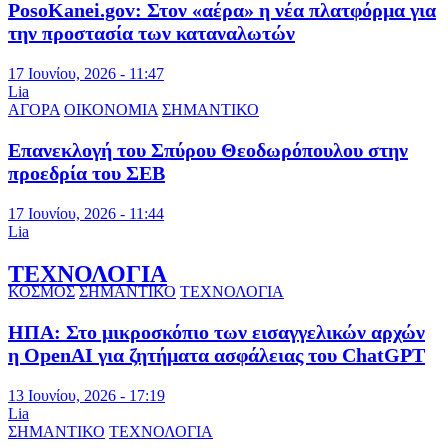
PosoKanei.gov: Στον «αέρα» η νέα πλατφόρμα για
την προστασία των καταναλωτών
17 Ιουνίου, 2026 - 11:47
Lia
ΑΓΟΡΑ
ΟΙΚΟΝΟΜΙΑ
ΣΗΜΑΝΤΙΚΟ
Επανεκλογή του Σπύρου Θεοδωρόπουλου στην
προεδρία του ΣΕΒ
17 Ιουνίου, 2026 - 11:44
Lia
ΤΕΧΝΟΛΟΓΙΑ
ΚΟΣΜΟΣ
ΣΗΜΑΝΤΙΚΟ
ΤΕΧΝΟΛΟΓΙΑ
ΗΠΑ: Στο μικροσκόπιο των εισαγγελικών αρχών
η OpenAI για ζητήματα ασφάλειας του ChatGPT
13 Ιουνίου, 2026 - 17:19
Lia
ΣΗΜΑΝΤΙΚΟ
ΤΕΧΝΟΛΟΓΙΑ