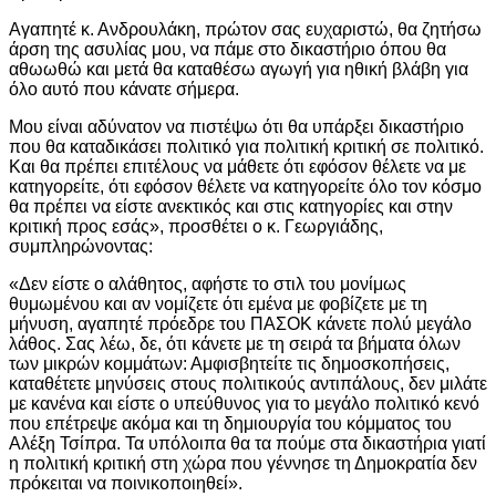
Αγαπητέ κ. Ανδρουλάκη, πρώτον σας ευχαριστώ, θα ζητήσω
άρση της ασυλίας μου, να πάμε στο δικαστήριο όπου θα
αθωωθώ και μετά θα καταθέσω αγωγή για ηθική βλάβη για
όλο αυτό που κάνατε σήμερα.
Μου είναι αδύνατον να πιστέψω ότι θα υπάρξει δικαστήριο
που θα καταδικάσει πολιτικό για πολιτική κριτική σε πολιτικό.
Και θα πρέπει επιτέλους να μάθετε ότι εφόσον θέλετε να με
κατηγορείτε, ότι εφόσον θέλετε να κατηγορείτε όλο τον κόσμο
θα πρέπει να είστε ανεκτικός και στις κατηγορίες και στην
κριτική προς εσάς», προσθέτει ο κ. Γεωργιάδης,
συμπληρώνοντας:
«Δεν είστε ο αλάθητος, αφήστε το στιλ του μονίμως
θυμωμένου και αν νομίζετε ότι εμένα με φοβίζετε με τη
μήνυση, αγαπητέ πρόεδρε του ΠΑΣΟΚ κάνετε πολύ μεγάλο
λάθος. Σας λέω, δε, ότι κάνετε με τη σειρά τα βήματα όλων
των μικρών κομμάτων: Αμφισβητείτε τις δημοσκοπήσεις,
καταθέτετε μηνύσεις στους πολιτικούς αντιπάλους, δεν μιλάτε
με κανένα και είστε ο υπεύθυνος για το μεγάλο πολιτικό κενό
που επέτρεψε ακόμα και τη δημιουργία του κόμματος του
Αλέξη Τσίπρα. Τα υπόλοιπα θα τα πούμε στα δικαστήρια γιατί
η πολιτική κριτική στη χώρα που γέννησε τη Δημοκρατία δεν
πρόκειται να ποινικοποιηθεί».