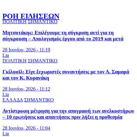
ΡΟΗ ΕΙΔΗΣΕΩΝ
ΠΟΛΙΤΙΚΗ
ΣΗΜΑΝΤΙΚΟ
Μητσοτάκης: Επιλέγουμε τη σύγκριση αντί για τη
σύγκρουση – Απολογισμός έργου από το 2019 και μετά
28 Ιουνίου, 2026 - 11:19
Lia
ΠΟΛΙΤΙΚΗ
ΣΗΜΑΝΤΙΚΟ
Γκίλφοϊλ: Είχε ξεχωριστές συναντήσεις με τον Α. Σαμαρά
και τον Κ. Κυρανάκη
28 Ιουνίου, 2026 - 11:12
Lia
ΕΛΛΑΔΑ
ΣΗΜΑΝΤΙΚΟ
Αντίστροφη μέτρηση για την απογραφή των ανελκυστήρων
– 10 ερωτήσεις και απαντήσεις πριν λήξει η προθεσμία
28 Ιουνίου, 2026 - 11:04
Lia