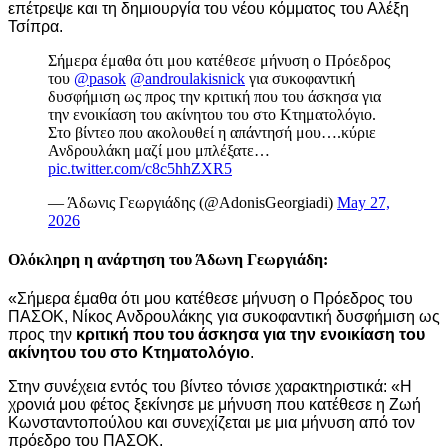
επέτρεψε και τη δημιουργία του νέου κόμματος του Αλέξη
Τσίπρα.
Σήμερα έμαθα ότι μου κατέθεσε μήνυση ο Πρόεδρος
του
@pasok
@androulakisnick
για συκοφαντική
δυσφήμιση ως προς την κριτική που του άσκησα για
την ενοικίαση του ακίνητου του στο Κτηματολόγιο.
Στο βίντεο που ακολουθεί η απάντησή μου….κύριε
Ανδρουλάκη μαζί μου μπλέξατε…
pic.twitter.com/c8c5hhZXR5
— Άδωνις Γεωργιάδης (@AdonisGeorgiadi)
May 27,
2026
Ολόκληρη η ανάρτηση του Άδωνη Γεωργιάδη:
«Σήμερα έμαθα ότι μου κατέθεσε μήνυση ο Πρόεδρος του
ΠΑΣΟΚ, Νίκος Ανδρουλάκης για συκοφαντική δυσφήμιση ως
προς την
κριτική που του άσκησα για την ενοικίαση του
ακίνητου του στο Κτηματολόγιο
.
Στην συνέχεια εντός του βίντεο τόνισε χαρακτηριστικά: «Η
χρονιά μου φέτος ξεκίνησε με μήνυση που κατέθεσε η Ζωή
Κωνσταντοπούλου και συνεχίζεται με μια μήνυση από τον
πρόεδρο του ΠΑΣΟΚ.