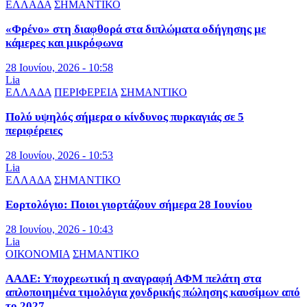
ΕΛΛΑΔΑ
ΣΗΜΑΝΤΙΚΟ
«Φρένο» στη διαφθορά στα διπλώματα οδήγησης με
κάμερες και μικρόφωνα
28 Ιουνίου, 2026 - 10:58
Lia
ΕΛΛΑΔΑ
ΠΕΡΙΦΕΡΕΙΑ
ΣΗΜΑΝΤΙΚΟ
Πολύ υψηλός σήμερα ο κίνδυνος πυρκαγιάς σε 5
περιφέρειες
28 Ιουνίου, 2026 - 10:53
Lia
ΕΛΛΑΔΑ
ΣΗΜΑΝΤΙΚΟ
Εορτολόγιο: Ποιοι γιορτάζουν σήμερα 28 Ιουνίου
28 Ιουνίου, 2026 - 10:43
Lia
ΟΙΚΟΝΟΜΙΑ
ΣΗΜΑΝΤΙΚΟ
ΑΑΔΕ: Υποχρεωτική η αναγραφή ΑΦΜ πελάτη στα
απλοποιημένα τιμολόγια χονδρικής πώλησης καυσίμων από
το 2027