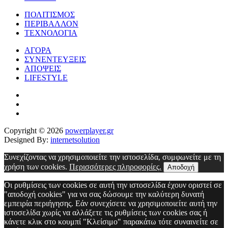
ΠΟΛΙΤΙΣΜΟΣ
ΠΕΡΙΒΑΛΛΟΝ
ΤΕΧΝΟΛΟΓΙΑ
ΑΓΟΡΑ
ΣΥΝΕΝΤΕΥΞΕΙΣ
ΑΠΟΨΕΙΣ
LIFESTYLE
Copyright © 2026
powerplayer.gr
Designed By:
internetsolution
Συνεχίζοντας να χρησιμοποιείτε την ιστοσελίδα, συμφωνείτε με τη
χρήση των cookies.
Περισσότερες πληροφορίες.
Αποδοχή
Οι ρυθμίσεις των cookies σε αυτή την ιστοσελίδα έχουν οριστεί σε
"αποδοχή cookies" για να σας δώσουμε την καλύτερη δυνατή
εμπειρία περιήγησης. Εάν συνεχίσετε να χρησιμοποιείτε αυτή την
ιστοσελίδα χωρίς να αλλάξετε τις ρυθμίσεις των cookies σας ή
κάνετε κλικ στο κουμπί "Κλείσιμο" παρακάτω τότε συναινείτε σε