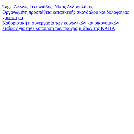
Tags:
Άδωνις Γεωργιάδης
,
Νίκος Ανδρουλάκης
Πλοήγηση
Οργανωμένη προσπάθεια κατασκευής σκανδάλου και δολοφονίας
χαρακτήρα
άρθρων
Καθοριστική η συνεργασία των κοινωνικών και οικονομικών
εταίρων για την υλοποίηση των προγραμμάτων της ΚΑΠΑ