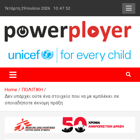
Skip
Τετάρτη 29 Ιουλίου 2026
10:47:53
to
content
powerplayer.gr
Home
ΠΟΛΙΤΙΚΗ
Δεν υπάρχει ούτε ένα στοιχείο που να με εμπλέκει σε
οποιαδήποτε έκνομη πράξη