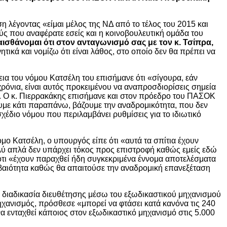
η λέγοντας «είμαι μέλος της ΝΔ από το τέλος του 2015 και
ούς που αναφέρατε εσείς και η κοινοβουλευτική ομάδα του
αισθάνομαι ότι στον ανταγωνισμό σας με τον κ. Τσίπρα,
ικά και νομίζω ότι είναι λάθος, στο οποίο δεν θα πρέπει να
εια του νόμου Κατσέλη του επισήμανε ότι «σίγουρα, εάν
χρόνια, είναι αυτός προκειμένου να αναπροσδιορίσεις σημεία
». Ο κ. Πιερρακάκης επισήμανε και στον πρόεδρο του ΠΑΣΟΚ
υμε κάτι παραπάνω, βάζουμε την αναδρομικότητα, που δεν
χέδιο νόμου που περιλαμβάνει ρυθμίσεις για το ιδιωτικό
ο Κατσέλη, ο υπουργός είπε ότι «αυτά τα σπίτια έχουν
λύ απλά δεν υπάρχει τόκος προς επιστροφή καθώς εμείς εδώ
 ότι «έχουν παραχθεί ήδη συγκεκριμένα έννομα αποτελέσματα
αβεβαιότητα καθώς θα απαιτούσε την αναδρομική επανεξέταση
η διαδικασία διευθέτησης μέσω του εξωδικαστικού μηχανισμού
χανισμός, πρόσθεσε «μπορεί να φτάσει κατά κανόνα τις 240
να ενταχθεί κάποιος στον εξωδικαστικό μηχανισμό στις 5.000