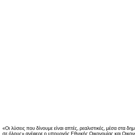
«Οι λύσεις που δίνουμε είναι απτές, ρεαλιστικές, μέσα στα δ
σε όλους» ανέφερε ο υπουργός Εθνικής Οικονομίας και Οικο