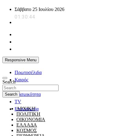
Skip
Σάββατο 25 Ιουλίου 2026
to
01:30:45
content
powerplayer.gr
Responsive Menu
Πρωτοσέλιδα
Καιρός
Search
Ζώδια
Σεισμικότητα
Search
TV
ΑΡΧΙΚΗ
Επικοινωνία
ΠΟΛΙΤΙΚΗ
ΟΙΚΟΝΟΜΙΑ
ΕΛΛΑΔΑ
ΚΟΣΜΟΣ
ΠΕΡΙΦΕΡΕΙΑ