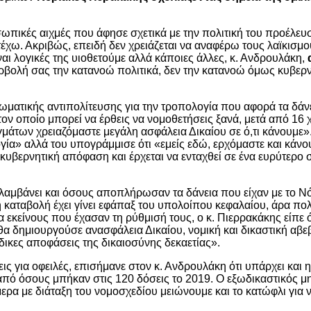
ωπικές αιχμές που άφησε σχετικά με την πολιτική του προέλευσ
ετέχω. Ακριβώς, επειδή δεν χρειάζεται να αναφέρω τους λαϊκισμ
αι λογικές της υιοθετούμε αλλά κάποιες άλλες, κ. Ανδρουλάκη,
ρβολή σας την κατανοώ πολιτικά, δεν την κατανοώ όμως κυβερνητ
ιωματικής αντιπολίτευσης για την τροπολογία που αφορά τα δάν
ον οποίο μπορεί να έρθεις να νομοθετήσεις ξανά, μετά από 16 
αγμάτων χρειαζόμαστε μεγάλη ασφάλεια Δικαίου σε ό,τι κάνουμε
α» αλλά του υπογράμμισε ότι «εμείς εδώ, ερχόμαστε και κάνο
υβερνητική απόφαση και έρχεται να ενταχθεί σε ένα ευρύτερο σ
αμβάνει και όσους αποπλήρωσαν τα δάνεια που είχαν με το Νόμ
 καταβολή έχει γίνει εφάπαξ του υπολοίπου κεφαλαίου, άρα πο
α εκείνους που έχασαν τη ρύθμισή τους, ο κ. Πιερρακάκης είπε
ις θα δημιουργούσε ανασφάλεια Δικαίου, νομική και δικαστική 
δικες αποφάσεις της δικαιοσύνης δεκαετίας».
ς για οφειλές, επισήμανε στον κ. Ανδρουλάκη ότι υπάρχει και 
πό όσους μπήκαν στις 120 δόσεις το 2019. Ο εξωδικαστικός μη
μερα με διάταξη του νομοσχεδίου μειώνουμε και το κατώφλι για 