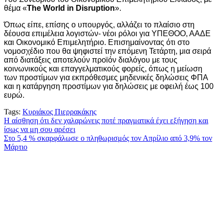
θέμα «
The World in Disruption
».
Όπως είπε, επίσης ο υπουργός, αλλάζει το πλαίσιο στη
δέουσα επιμέλεια λογιστών- νέοι ρόλοι για ΥΠΕΘΟΟ, ΑΑΔΕ
και Οικονομικό Επιμελητήριο. Επισημαίνοντας ότι στο
νομοσχέδιο που θα ψηφιστεί την επόμενη Τετάρτη, μια σειρά
από διατάξεις αποτελούν προϊόν διαλόγου με τους
κοινωνικούς και επαγγελματικούς φορείς, όπως η μείωση
των προστίμων για εκπρόθεσμες μηδενικές δηλώσεις ΦΠΑ
και η κατάργηση προστίμων για δηλώσεις με οφειλή έως 100
ευρώ.
Tags:
Κυριάκος Πιερρακάκης
Πλοήγηση
Η αίσθηση ότι δεν χαλαρώνεις ποτέ πραγματικά έχει εξήγηση και
ίσως να μη σου αρέσει
άρθρων
Στο 5,4 % σκαρφάλωσε ο πληθωρισμός τον Απρίλιο από 3,9% τον
Μάρτιο