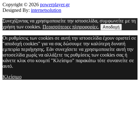
Copyright © 2026
powerplayer.gr
Designed By:
internetsolution
Συνεχίζοντας να χρησιμοποιείτε την ιστοσελίδα, συμφωνείτε με τη
χρήση των cookies.
Περισσότερες πληροφορίες.
Αποδοχή
Οι ρυθμίσεις των cookies σε αυτή την ιστοσελίδα έχουν οριστεί σε
"αποδοχή cookies" για να σας δώσουμε την καλύτερη δυνατή
εμπειρία περιήγησης. Εάν συνεχίσετε να χρησιμοποιείτε αυτή την
ιστοσελίδα χωρίς να αλλάξετε τις ρυθμίσεις των cookies σας ή
κάνετε κλικ στο κουμπί "Κλείσιμο" παρακάτω τότε συναινείτε σε
αυτό.
Κλείσιμο