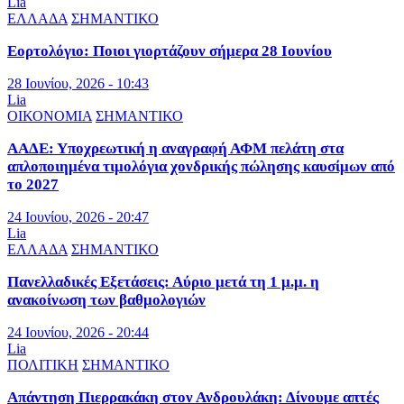
Lia
ΕΛΛΑΔΑ
ΣΗΜΑΝΤΙΚΟ
Εορτολόγιο: Ποιοι γιορτάζουν σήμερα 28 Ιουνίου
28 Ιουνίου, 2026 - 10:43
Lia
ΟΙΚΟΝΟΜΙΑ
ΣΗΜΑΝΤΙΚΟ
ΑΑΔΕ: Υποχρεωτική η αναγραφή ΑΦΜ πελάτη στα
απλοποιημένα τιμολόγια χονδρικής πώλησης καυσίμων από
το 2027
24 Ιουνίου, 2026 - 20:47
Lia
ΕΛΛΑΔΑ
ΣΗΜΑΝΤΙΚΟ
Πανελλαδικές Εξετάσεις: Αύριο μετά τη 1 μ.μ. η
ανακοίνωση των βαθμολογιών
24 Ιουνίου, 2026 - 20:44
Lia
ΠΟΛΙΤΙΚΗ
ΣΗΜΑΝΤΙΚΟ
Απάντηση Πιερρακάκη στον Ανδρουλάκη: Δίνουμε απτές