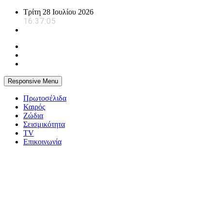
Skip
Τρίτη 28 Ιουλίου 2026
to
16:37:06
content
Responsive Menu
Πρωτοσέλιδα
Καιρός
Ζώδια
Σεισμικότητα
TV
Επικοινωνία
powerplayer.gr