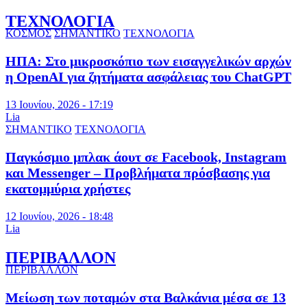
ΤΕΧΝΟΛΟΓΙΑ
ΚΟΣΜΟΣ
ΣΗΜΑΝΤΙΚΟ
ΤΕΧΝΟΛΟΓΙΑ
ΗΠΑ: Στο μικροσκόπιο των εισαγγελικών αρχών
η OpenAI για ζητήματα ασφάλειας του ChatGPT
13 Ιουνίου, 2026 - 17:19
Lia
ΣΗΜΑΝΤΙΚΟ
ΤΕΧΝΟΛΟΓΙΑ
Παγκόσμιο μπλακ άουτ σε Facebook, Instagram
και Messenger – Προβλήματα πρόσβασης για
εκατομμύρια χρήστες
12 Ιουνίου, 2026 - 18:48
Lia
ΠΕΡΙΒΑΛΛΟΝ
ΠΕΡΙΒΑΛΛΟΝ
Μείωση των ποταμών στα Βαλκάνια μέσα σε 13