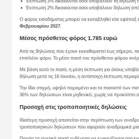
Έκπτωση 3% δικαιούνται όσοι υποβάλουν τη δήλωσή του
Έκπτωση 2% δικαιούνται όσοι υποβάλουν δήλωση από τις
Ο φόρος εισοδήματος μπορεί να καταβληθεί είτε εφάπαξ ε
Φεβρουαρίου 2027
.
Μέσος πρόσθετος φόρος 1.785 ευρώ
Από τις δηλώσεις που έχουν εκκαθαριστεί έως σήμερα, πε
επιπλέον φόρο. Το μέσο ποσό του πρόσθετου φόρου ανέρ
Με βάση αυτό το ποσό, η μέση έκπτωση για όσους υποβά
δήλωση μετά τις 16 Ιουνίου, η αντίστοιχη έκπτωση περιο
Την ίδια στιγμή, υψηλό παραμένει και το ποσοστό των πι
36% των δηλώσεων είναι μηδενικό, χωρίς να προκύπτει ο
Προσοχή στις τροποποιητικές δηλώσεις
Ιδιαίτερη προσοχή απαιτείται στην περίπτωση των ανα
τροποποιητικών δηλώσεων που αφορούν αναδρομικά μισθώ
Παρότι τα σχετικά ποσά ενδέχεται να εμφανίζονται στο ε