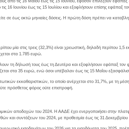
ς από τις 16 Μαΐου έως τις 15 Ιουνίου, εφόσον επιλέξουν εφάπαξ ε
 16 Ιουνίου έως τις 15 Ιουλίου και εξοφλήσουν επίσης εφάπαξ τον
ίτε σε έως οκτώ μηνιαίες δόσεις. Η πρώτη δόση πρέπει να καταβλη
ρίπου μία στις τρεις (32,3%) είναι χρεωστική, δηλαδή περίπου 1,
χεται στα 1.785 ευρώ.
λουν τη δήλωσή τους έως τη Δευτέρα και εξοφλήσουν εφάπαξ τον 
ρίζεται στα 35 ευρώ, ενώ όσοι υπέβαλαν έως τις 15 Μαΐου εξασφάλ
στωτικών εκκαθαριστικών, το οποίο ανέρχεται στο 31,7%, με τη μέσ
ύτε πρόσθετος φόρος ούτε επιστροφή.
δρομικών αποδοχών του 2024. Η ΑΑΔΕ έχει ενεργοποιήσει στην πλ
ν και συντάξεων του 2024, με προθεσμία έως τις 31 Δεκεμβρίου 
νημερωτικό εισοδημάτων του 2026 για τα εισοδήματα του 2025, πρέ