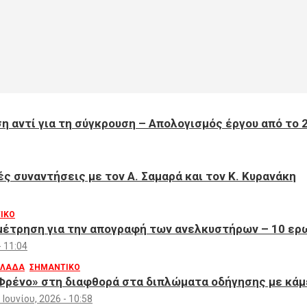
 αντί για τη σύγκρουση – Απολογισμός έργου από το 
ές συναντήσεις με τον Α. Σαμαρά και τον Κ. Κυρανάκη
ΙΚΟ
έτρηση για την απογραφή των ανελκυστήρων – 10 ερω
- 11:04
ΛΛΑΔΑ
ΣΗΜΑΝΤΙΚΟ
Φρένο» στη διαφθορά στα διπλώματα οδήγησης με κάμ
 Ιουνίου, 2026 - 10:58