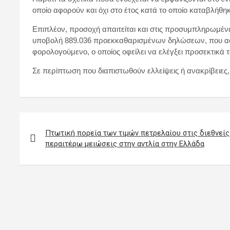
οποίο αφορούν και όχι στο έτος κατά το οποίο καταβλήθη
Επιπλέον, προσοχή απαιτείται και στις προσυμπληρωμέν
υποβολή 889.036 προεκκαθαρισμένων δηλώσεων, που αφορ
φορολογούμενο, ο οποίος οφείλει να ελέγξει προσεκτικά
Σε περίπτωση που διαπιστωθούν ελλείψεις ή ανακρίβειες
Πλοήγηση
άρθρων
Πτωτική πορεία των τιμών πετρελαίου στις διεθνείς
περαιτέρω μειώσεις στην αντλία στην Ελλάδα