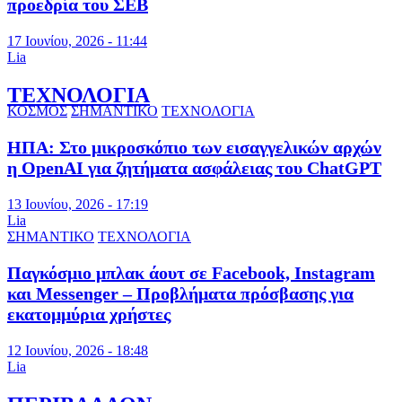
προεδρία του ΣΕΒ
17 Ιουνίου, 2026 - 11:44
Lia
ΤΕΧΝΟΛΟΓΙΑ
ΚΟΣΜΟΣ
ΣΗΜΑΝΤΙΚΟ
ΤΕΧΝΟΛΟΓΙΑ
ΗΠΑ: Στο μικροσκόπιο των εισαγγελικών αρχών
η OpenAI για ζητήματα ασφάλειας του ChatGPT
13 Ιουνίου, 2026 - 17:19
Lia
ΣΗΜΑΝΤΙΚΟ
ΤΕΧΝΟΛΟΓΙΑ
Παγκόσμιο μπλακ άουτ σε Facebook, Instagram
και Messenger – Προβλήματα πρόσβασης για
εκατομμύρια χρήστες
12 Ιουνίου, 2026 - 18:48
Lia