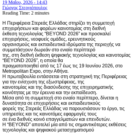
19 Μαΐου, 2026 - 14:43
Γιώργος Στεργιόπουλος
Reading Time:
2
minutes
Η Περιφέρεια Στερεάς Ελλάδας στηρίζει τη συμμετοχή
επιχειρήσεων και φορέων καινοτομίας στη διεθνή
έκθεση τεχνολογίας “BEYOND 2026” και προσκαλεί
επιχειρήσεις, νεοφυείς ομάδες, ερευνητικούς
οργανισμούς και εκπαιδευτικά ιδρύματα της περιοχής να
συμμετάσχουν δωρεάν στο ενιαίο περίπτερό
της, στη διεθνή έκθεση ψηφιακής τεχνολογίας και καινοτομίας
“BEYOND 2026”, η οποία θα
πραγματοποιηθεί από τις 17 έως τις 19 Ιουνίου 2026, στο
Metropolitan Expo, στην Αθήνα.
Η πρωτοβουλία εντάσσεται στη στρατηγική της Περιφέρειας
για την ενίσχυση της εξωστρέφειας, της
καινοτομίας και της διασύνδεσης της επιχειρηματικής
κοινότητας με την έρευνα και την εκπαίδευση.
Μέσα από τη συμμετοχή στο ενιαίο περίπτερο, δίνεται η
δυνατότητα σε επιχειρήσεις και εκπαιδευτικούς
φορείς της Στερεάς Ελλάδας να παρουσιάσουν το έργο, τις
υπηρεσίες και τις καινοτόμες εφαρμογές τους
σε ένα διεθνές κοινό επαγγελματιών και επενδυτών.
Η “BEYOND” αποτελεί μία από τις σημαντικότερες εκθέσεις
τεχνολογίας και ψηφιακού μετασχηματισμού