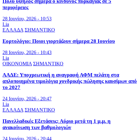
Πολύ υψηλός σήμερα ο κίνδυνος πυρκαγιάς σε 5
περιφέρειες
28 Ιουνίου, 2026 - 10:53
Lia
ΕΛΛΑΔΑ
ΣΗΜΑΝΤΙΚΟ
Εορτολόγιο: Ποιοι γιορτάζουν σήμερα 28 Ιουνίου
28 Ιουνίου, 2026 - 10:43
Lia
ΟΙΚΟΝΟΜΙΑ
ΣΗΜΑΝΤΙΚΟ
ΑΑΔΕ: Υποχρεωτική η αναγραφή ΑΦΜ πελάτη στα
απλοποιημένα τιμολόγια χονδρικής πώλησης καυσίμων από
το 2027
24 Ιουνίου, 2026 - 20:47
Lia
ΕΛΛΑΔΑ
ΣΗΜΑΝΤΙΚΟ
Πανελλαδικές Εξετάσεις: Αύριο μετά τη 1 μ.μ. η
ανακοίνωση των βαθμολογιών
24 Ιουνίου, 2026 - 20:44