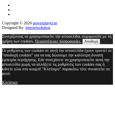
Copyright © 2026
powerplayer.gr
Designed By:
internetsolution
Συνεχίζοντας να χρησιμοποιείτε την ιστοσελίδα, συμφωνείτε με τη
χρήση των cookies.
Περισσότερες πληροφορίες.
Αποδοχή
Οι ρυθμίσεις των cookies σε αυτή την ιστοσελίδα έχουν οριστεί σε
"αποδοχή cookies" για να σας δώσουμε την καλύτερη δυνατή
εμπειρία περιήγησης. Εάν συνεχίσετε να χρησιμοποιείτε αυτή την
ιστοσελίδα χωρίς να αλλάξετε τις ρυθμίσεις των cookies σας ή
κάνετε κλικ στο κουμπί "Κλείσιμο" παρακάτω τότε συναινείτε σε
αυτό.
Κλείσιμο