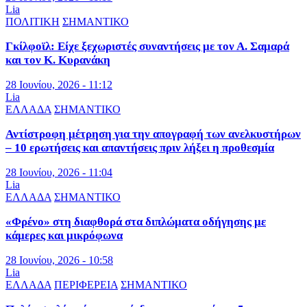
Lia
ΠΟΛΙΤΙΚΗ
ΣΗΜΑΝΤΙΚΟ
Γκίλφοϊλ: Είχε ξεχωριστές συναντήσεις με τον Α. Σαμαρά
και τον Κ. Κυρανάκη
28 Ιουνίου, 2026 - 11:12
Lia
ΕΛΛΑΔΑ
ΣΗΜΑΝΤΙΚΟ
Αντίστροφη μέτρηση για την απογραφή των ανελκυστήρων
– 10 ερωτήσεις και απαντήσεις πριν λήξει η προθεσμία
28 Ιουνίου, 2026 - 11:04
Lia
ΕΛΛΑΔΑ
ΣΗΜΑΝΤΙΚΟ
«Φρένο» στη διαφθορά στα διπλώματα οδήγησης με
κάμερες και μικρόφωνα
28 Ιουνίου, 2026 - 10:58
Lia
ΕΛΛΑΔΑ
ΠΕΡΙΦΕΡΕΙΑ
ΣΗΜΑΝΤΙΚΟ