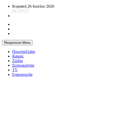
Skip
Κυριακή 26 Ιουλίου 2026
to
06:29:23
content
Responsive Menu
Πρωτοσέλιδα
Καιρός
Ζώδια
Σεισμικότητα
TV
Επικοινωνία
powerplayer.gr