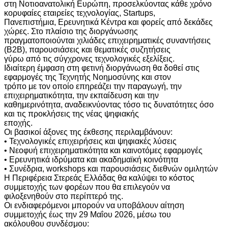
στη Νοτιοανατολική Ευρώπη, προσελκύοντας κάθε χρόνο
κορυφαίες εταιρείες τεχνολογίας, Startups,
Πανεπιστήμια, Ερευνητικά Κέντρα και φορείς από δεκάδες
χώρες. Στο πλαίσιο της διοργάνωσης
πραγματοποιούνται χιλιάδες επιχειρηματικές συναντήσεις
(B2B), παρουσιάσεις και θεματικές συζητήσεις
γύρω από τις σύγχρονες τεχνολογικές εξελίξεις.
Ιδιαίτερη έμφαση στη φετινή διοργάνωση θα δοθεί στις
εφαρμογές της Τεχνητής Νοημοσύνης και στον
τρόπο με τον οποίο επηρεάζει την παραγωγή, την
επιχειρηματικότητα, την εκπαίδευση και την
καθημερινότητα, αναδεικνύοντας τόσο τις δυνατότητες όσο
και τις προκλήσεις της νέας ψηφιακής
εποχής.
Οι βασικοί άξονες της έκθεσης περιλαμβάνουν:
• Τεχνολογικές επιχειρήσεις και ψηφιακές λύσεις
• Νεοφυή επιχειρηματικότητα και καινοτόμες εφαρμογές
• Ερευνητικά ιδρύματα και ακαδημαϊκή κοινότητα
• Συνέδρια, workshops και παρουσιάσεις διεθνών ομιλητών
Η Περιφέρεια Στερεάς Ελλάδας θα καλύψει το κόστος
συμμετοχής των φορέων που θα επιλεγούν να
φιλοξενηθούν στο περίπτερό της.
Οι ενδιαφερόμενοι μπορούν να υποβάλουν αίτηση
συμμετοχής έως την 29 Μαΐου 2026, μέσω του
ακόλουθου συνδέσμου: