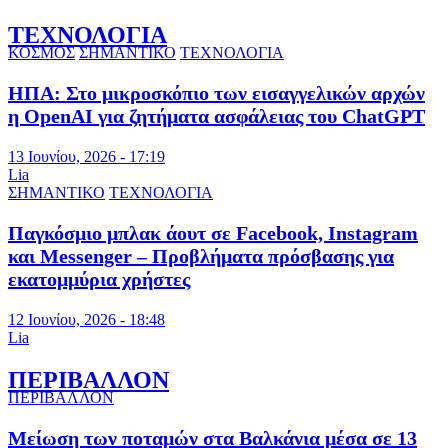
ΤΕΧΝΟΛΟΓΙΑ
ΚΟΣΜΟΣ
ΣΗΜΑΝΤΙΚΟ
ΤΕΧΝΟΛΟΓΙΑ
ΗΠΑ: Στο μικροσκόπιο των εισαγγελικών αρχών
η OpenAI για ζητήματα ασφάλειας του ChatGPT
13 Ιουνίου, 2026 - 17:19
Lia
ΣΗΜΑΝΤΙΚΟ
ΤΕΧΝΟΛΟΓΙΑ
Παγκόσμιο μπλακ άουτ σε Facebook, Instagram
και Messenger – Προβλήματα πρόσβασης για
εκατομμύρια χρήστες
12 Ιουνίου, 2026 - 18:48
Lia
ΠΕΡΙΒΑΛΛΟΝ
ΠΕΡΙΒΑΛΛΟΝ
Μείωση των ποταμών στα Βαλκάνια μέσα σε 13