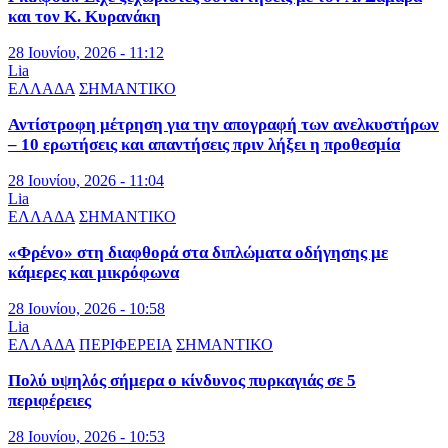
και τον Κ. Κυρανάκη
28 Ιουνίου, 2026 - 11:12
Lia
ΕΛΛΑΔΑ
ΣΗΜΑΝΤΙΚΟ
Αντίστροφη μέτρηση για την απογραφή των ανελκυστήρων
– 10 ερωτήσεις και απαντήσεις πριν λήξει η προθεσμία
28 Ιουνίου, 2026 - 11:04
Lia
ΕΛΛΑΔΑ
ΣΗΜΑΝΤΙΚΟ
«Φρένο» στη διαφθορά στα διπλώματα οδήγησης με
κάμερες και μικρόφωνα
28 Ιουνίου, 2026 - 10:58
Lia
ΕΛΛΑΔΑ
ΠΕΡΙΦΕΡΕΙΑ
ΣΗΜΑΝΤΙΚΟ
Πολύ υψηλός σήμερα ο κίνδυνος πυρκαγιάς σε 5
περιφέρειες
28 Ιουνίου, 2026 - 10:53