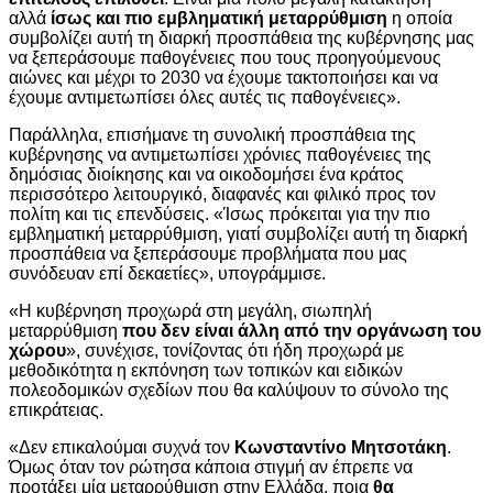
αλλά
ίσως και πιο εμβληματική μεταρρύθμιση
η οποία
συμβολίζει αυτή τη διαρκή προσπάθεια της κυβέρνησης μας
να ξεπεράσουμε παθογένειες που τους προηγούμενους
αιώνες και μέχρι το 2030 να έχουμε τακτοποιήσει και να
έχουμε αντιμετωπίσει όλες αυτές τις παθογένειες».
Παράλληλα, επισήμανε τη συνολική προσπάθεια της
κυβέρνησης να αντιμετωπίσει χρόνιες παθογένειες της
δημόσιας διοίκησης και να οικοδομήσει ένα κράτος
περισσότερο λειτουργικό, διαφανές και φιλικό προς τον
πολίτη και τις επενδύσεις. «Ίσως πρόκειται για την πιο
εμβληματική μεταρρύθμιση, γιατί συμβολίζει αυτή τη διαρκή
προσπάθεια να ξεπεράσουμε προβλήματα που μας
συνόδευαν επί δεκαετίες», υπογράμμισε.
«Η κυβέρνηση προχωρά στη μεγάλη, σιωπηλή
μεταρρύθμιση
που δεν είναι άλλη από την οργάνωση του
χώρου
», συνέχισε, τονίζοντας ότι ήδη προχωρά με
μεθοδικότητα η εκπόνηση των τοπικών και ειδικών
πολεοδομικών σχεδίων που θα καλύψουν το σύνολο της
επικράτειας.
«Δεν επικαλούμαι συχνά τον
Κωνσταντίνο Μητσοτάκη
.
Όμως όταν τον ρώτησα κάποια στιγμή αν έπρεπε να
προτάξει μία μεταρρύθμιση στην Ελλάδα, ποια
θα