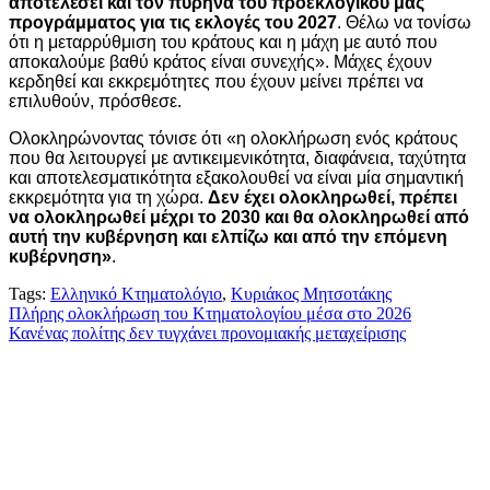
αποτελέσει και τον πυρήνα του προεκλογικού μας
προγράμματος για τις εκλογές του 2027
. Θέλω να τονίσω
ότι η μεταρρύθμιση του κράτους και η μάχη με αυτό που
αποκαλούμε βαθύ κράτος είναι συνεχής». Μάχες έχουν
κερδηθεί και εκκρεμότητες που έχουν μείνει πρέπει να
επιλυθούν, πρόσθεσε.
Ολοκληρώνοντας τόνισε ότι «η ολοκλήρωση ενός κράτους
που θα λειτουργεί με αντικειμενικότητα, διαφάνεια, ταχύτητα
και αποτελεσματικότητα εξακολουθεί να είναι μία σημαντική
εκκρεμότητα για τη χώρα.
Δεν έχει ολοκληρωθεί, πρέπει
να ολοκληρωθεί μέχρι το 2030 και θα ολοκληρωθεί από
αυτή την κυβέρνηση και ελπίζω και από την επόμενη
κυβέρνηση»
.
Tags:
Ελληνικό Κτηματολόγιο
,
Κυριάκος Μητσοτάκης
Πλοήγηση
Πλήρης ολοκλήρωση του Κτηματολογίου μέσα στο 2026
Κανένας πολίτης δεν τυγχάνει προνομιακής μεταχείρισης
άρθρων