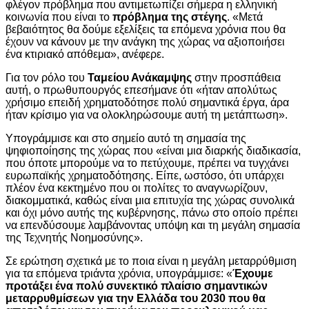
φλέγον πρόβλημα που αντιμετωπίζει σήμερα η ελληνική
κοινωνία που είναι το
πρόβλημα της στέγης
. «Μετά
βεβαιότητος θα δούμε εξελίξεις τα επόμενα χρόνια που θα
έχουν να κάνουν με την ανάγκη της χώρας να αξιοποιήσει
ένα κτιριακό απόθεμα», ανέφερε.
Για τον ρόλο του
Ταμείου Ανάκαμψης
στην προσπάθεια
αυτή, ο πρωθυπουργός επεσήμανε ότι «ήταν απολύτως
χρήσιμο επειδή χρηματοδότησε πολύ σημαντικά έργα, άρα
ήταν κρίσιμο για να ολοκληρώσουμε αυτή τη μετάπτωση».
Υπογράμμισε και στο σημείο αυτό τη σημασία της
ψηφιοποίησης της χώρας που «είναι μια διαρκής διαδικασία,
που όποτε μπορούμε να το πετύχουμε, πρέπει να τυγχάνει
ευρωπαϊκής χρηματοδότησης. Είπε, ωστόσο, ότι υπάρχει
πλέον ένα κεκτημένο που οι πολίτες το αναγνωρίζουν,
διακομματικά, καθώς είναι μια επιτυχία της χώρας συνολικά
και όχι μόνο αυτής της κυβέρνησης, πάνω στο οποίο πρέπει
να επενδύσουμε λαμβάνοντας υπόψη και τη μεγάλη σημασία
της Τεχνητής Νοημοσύνης».
Σε ερώτηση σχετικά με το ποια είναι η μεγάλη μεταρρύθμιση
για τα επόμενα τριάντα χρόνια, υπογράμμισε: «
Έχουμε
προτάξει ένα πολύ συνεκτικό πλαίσιο σημαντικών
μεταρρυθμίσεων για την Ελλάδα του 2030 που θα