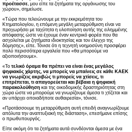
προέτασσε
, μου είπε τα ζητήματα της οργάνωσης του
χώρου», σημείωσε.
«Τώρα που τελειώνουμε με την εκκρεμότητα του
Κτηματολογίου, η επόμενη μεγάλη μεταρρύθμιση είναι να
προχωρήσει με ταχύτητα η υλοποίηση αυτής της ειλημμένης
απόφασης ώστε να έχουμε έναν κεντρικό φορέα που θα
ασχολείται με ζητήματα ιδιοκτησίας και τον έλεγχο της
δόμησης», είπε. Τόνισε ότι η τεχνητή νοημοσύνη προσφέρει
πολύ περισσότερα εργαλεία που «θα μπορούμε να
αξιοποιήσουμε».
«Το
τελικό όραμα θα πρέπει να είναι ένας μεγάλος
ψηφιακός χάρτης, να μπορείς να μπαίνεις σε κάθε ΚΑΕΚ
να γνωρίζεις ακριβώς τι μπορείς να χτίσεις, τι
επιτρέπεται, τι απαγορεύεται και βέβαια η ψηφιακή
παρακολούθηση
και της οικοδομικής δραστηριότητας στη
χώρα ώστε να μπορούμε να γνωρίζουμε άμεσα τι χτίζεται και
αν υπάρχει οποιαδήποτε αυθαιρεσία», τόνισε.
«Προτάσσουμε τη μεταρρύθμιση αυτή επειδή αναγνωρίζουμε
απόλυτα την αναπτυξιακή της διάσταση», επεσήμανε επίσης
ο πρωθυπουργός.
Είπε ακόμη ότι τα ζητήματα αυτά συνδέονται άμεσα με ένα