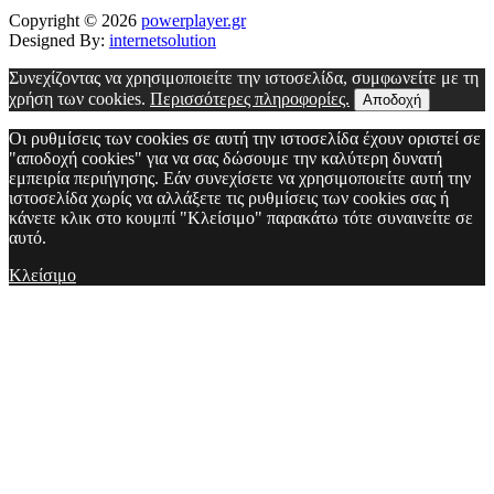
Copyright © 2026
powerplayer.gr
Designed By:
internetsolution
Συνεχίζοντας να χρησιμοποιείτε την ιστοσελίδα, συμφωνείτε με τη
χρήση των cookies.
Περισσότερες πληροφορίες.
Αποδοχή
Οι ρυθμίσεις των cookies σε αυτή την ιστοσελίδα έχουν οριστεί σε
"αποδοχή cookies" για να σας δώσουμε την καλύτερη δυνατή
εμπειρία περιήγησης. Εάν συνεχίσετε να χρησιμοποιείτε αυτή την
ιστοσελίδα χωρίς να αλλάξετε τις ρυθμίσεις των cookies σας ή
κάνετε κλικ στο κουμπί "Κλείσιμο" παρακάτω τότε συναινείτε σε
αυτό.
Κλείσιμο