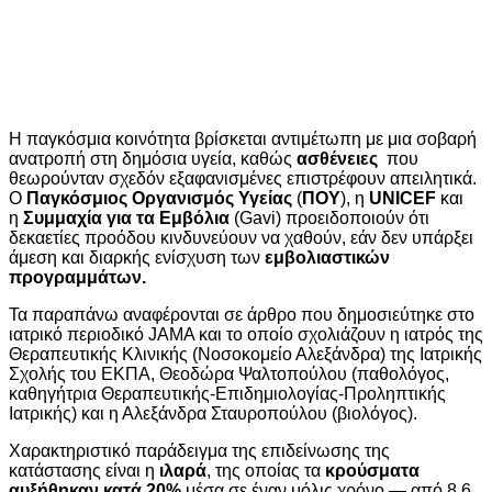
Η παγκόσμια κοινότητα βρίσκεται αντιμέτωπη με μια σοβαρή
ανατροπή στη δημόσια υγεία, καθώς
ασθένειες
που
θεωρούνταν σχεδόν εξαφανισμένες επιστρέφουν απειλητικά.
Ο
Παγκόσμιος Οργανισμός Υγείας
(
ΠΟΥ
), η
UNICEF
και
η
Συμμαχία για τα Εμβόλια
(Gavi) προειδοποιούν ότι
δεκαετίες προόδου κινδυνεύουν να χαθούν, εάν δεν υπάρξει
άμεση και διαρκής ενίσχυση των
εμβολιαστικών
προγραμμάτων.
Τα παραπάνω αναφέρονται σε άρθρο που δημοσιεύτηκε στο
ιατρικό περιοδικό JAMA και το οποίο σχολιάζουν η ιατρός της
Θεραπευτικής Κλινικής (Νοσοκομείο Αλεξάνδρα) της Ιατρικής
Σχολής του ΕΚΠΑ, Θεοδώρα Ψαλτοπούλου (παθολόγος,
καθηγήτρια Θεραπευτικής-Επιδημιολογίας-Προληπτικής
Ιατρικής) και η Αλεξάνδρα Σταυροπούλου (βιολόγος).
Χαρακτηριστικό παράδειγμα της επιδείνωσης της
κατάστασης είναι η
ιλαρά
, της οποίας τα
κρούσματα
αυξήθηκαν κατά 20%
μέσα σε έναν μόλις χρόνο — από 8,6