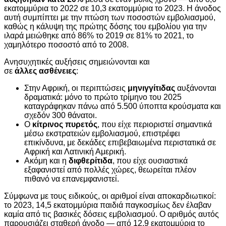
εκατομμύρια το 2022 σε 10,3 εκατομμύρια το 2023. Η άνοδος
αυτή συμπίπτει με την πτώση των ποσοστών εμβολιασμού,
καθώς η κάλυψη της πρώτης δόσης του εμβολίου για την
ιλαρά μειώθηκε από 86% το 2019 σε 81% το 2021, το
χαμηλότερο ποσοστό από το 2008.
Ανησυχητικές αυξήσεις σημειώνονται και
σε
άλλες
ασθένειες
:
Στην Αφρική, οι περιπτώσεις
μηνιγγίτιδας
αυξάνονται
δραματικά: μόνο το πρώτο τρίμηνο του 2025
καταγράφηκαν πάνω από 5.500 ύποπτα κρούσματα και
σχεδόν 300 θάνατοι.
Ο
κίτρινος πυρετός
, που είχε περιοριστεί σημαντικά
μέσω εκστρατειών εμβολιασμού, επιστρέφει
επικίνδυνα, με δεκάδες επιβεβαιωμένα περιστατικά σε
Αφρική και Λατινική Αμερική.
Ακόμη και η
διφθερίτιδα
, που είχε ουσιαστικά
εξαφανιστεί από πολλές χώρες, θεωρείται πλέον
πιθανό να επανεμφανιστεί.
Σύμφωνα με τους ειδικούς, οι αριθμοί είναι αποκαρδιωτικοί:
το 2023, 14,5 εκατομμύρια παιδιά παγκοσμίως δεν έλαβαν
καμία από τις βασικές δόσεις εμβολιασμού. Ο αριθμός αυτός
παρουσιάζει σταθερή άνοδο — από 12,9 εκατομμύρια το