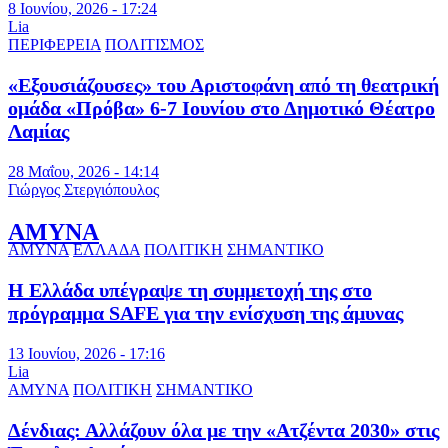
8 Ιουνίου, 2026 - 17:24
Lia
ΠΕΡΙΦΕΡΕΙΑ
ΠΟΛΙΤΙΣΜΟΣ
«Εξουσιάζουσες» του Αριστοφάνη από τη θεατρική
ομάδα «Πρόβα» 6-7 Ιουνίου στο Δημοτικό Θέατρο
Λαμίας
28 Μαΐου, 2026 - 14:14
Γιώργος Στεργιόπουλος
ΑΜΥΝΑ
ΑΜΥΝΑ
ΕΛΛΑΔΑ
ΠΟΛΙΤΙΚΗ
ΣΗΜΑΝΤΙΚΟ
Η Ελλάδα υπέγραψε τη συμμετοχή της στο
πρόγραμμα SAFE για την ενίσχυση της άμυνας
13 Ιουνίου, 2026 - 17:16
Lia
ΑΜΥΝΑ
ΠΟΛΙΤΙΚΗ
ΣΗΜΑΝΤΙΚΟ
Δένδιας: Αλλάζουν όλα με την «Ατζέντα 2030» στις