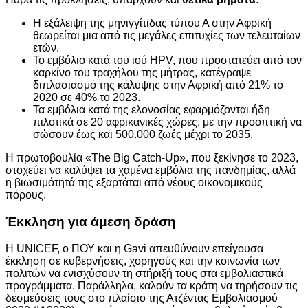
Η εξάλειψη της μηνιγγίτιδας τύπου Α στην Αφρική
θεωρείται μια από τις μεγάλες επιτυχίες των τελευταίων
ετών.
Το εμβόλιο κατά του ιού HPV, που προστατεύει από τον
καρκίνο του τραχήλου της μήτρας, κατέγραψε
διπλασιασμό της κάλυψης στην Αφρική από 21% το
2020 σε 40% το 2023.
Τα εμβόλια κατά της ελονοσίας εφαρμόζονται ήδη
πιλοτικά σε 20 αφρικανικές χώρες, με την προοπτική να
σώσουν έως και 500.000 ζωές μέχρι το 2035.
Η πρωτοβουλία «The Big Catch-Up», που ξεκίνησε το 2023,
στοχεύει να καλύψει τα χαμένα εμβόλια της πανδημίας, αλλά
η βιωσιμότητά της εξαρτάται από νέους οικονομικούς
πόρους.
Έκκληση για άμεση δράση
Η UNICEF, ο ΠΟΥ και η Gavi απευθύνουν επείγουσα
έκκληση σε κυβερνήσεις, χορηγούς και την κοινωνία των
πολιτών να ενισχύσουν τη στήριξή τους στα εμβολιαστικά
προγράμματα. Παράλληλα, καλούν τα κράτη να τηρήσουν τις
δεσμεύσεις τους στο πλαίσιο της Ατζέντας Εμβολιασμού