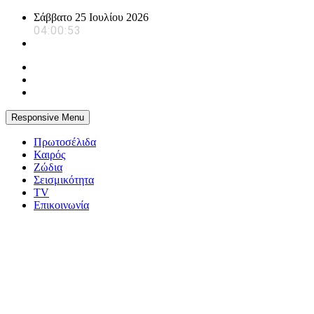
Skip
Σάββατο 25 Ιουλίου 2026
to
04:00:54
content
Responsive Menu
Πρωτοσέλιδα
Καιρός
Ζώδια
Σεισμικότητα
TV
Επικοινωνία
powerplayer.gr