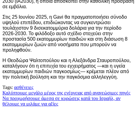
2030 (IA2030), η οποία αποσκοπεί στην καθολική πρόσβαση
σε εμβόλια.
Στις 25 Ιουνίου 2025, η Gavi θα πραγματοποιήσει σύνοδο
υψηλού επιπέδου, επιδιώκοντας να συγκεντρώσει
τουλάχιστον 9 δισεκατομμύρια δολάρια για την περίοδο
2026-2030. Το φιλόδοξο αυτό σχέδιο στοχεύει στην
προστασία 500 εκατομμυρίων παιδιών και στη διάσωση 8
εκατομμυρίων ζωών από νοσήματα που μπορούν να
προληφθούν.
Η Θεοδώρα Ψαλτοπούλου και η Αλεξάνδρα Σταυροπούλου,
καταλήγουν ότι η επιτυχία του εγχειρήματος —και η υγεία
εκατομμυρίων παιδιών παγκοσμίως— κρέμεται πλέον από
την πολιτική βούληση και την παγκόσμια αλληλεγγύη.
Tags:
ασθένειες
Πλοήγηση
Καλύπτουμε μεγάλο μέρος της ενέργειας από ανανεώσιμες πηγές
Να προχωρήσουμε άμεσα σε κυρώσεις κατά του Ισραήλ, αν
άρθρων
θέλουμε να μιλάμε για αξίες