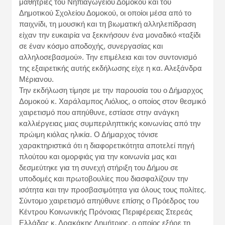
μαθήτριες του Νηπιαγωγείου Δομοκού και του
Δημοτικού Σχολείου Δομοκού, οι οποίοι μέσα από το
παιχνίδι, τη μουσική και τη βιωματική αλληλεπίδραση
είχαν την ευκαιρία να ξεκινήσουν ένα μοναδικό «ταξίδι
σε έναν κόσμο αποδοχής, συνεργασίας και
αλληλοσεβασμού». Την επιμέλεια και τον συντονισμό
της εξαιρετικής αυτής εκδήλωσης είχε η κα. Αλεξάνδρα
Μέριανου.
Την εκδήλωση τίμησε με την παρουσία του ο Δήμαρχος
Δομοκού κ. Χαράλαμπος Λιόλιος, ο οποίος στον θεσμικό
χαιρετισμό που απηύθυνε, εστίασε στην ανάγκη
καλλιέργειας μιας συμπεριληπτικής κοινωνίας από την
πρώιμη κιόλας ηλικία. Ο Δήμαρχος τόνισε
χαρακτηριστικά ότι η διαφορετικότητα αποτελεί πηγή
πλούτου και ομορφιάς για την κοινωνία μας και
δεσμεύτηκε για τη συνεχή στήριξη του Δήμου σε
υποδομές και πρωτοβουλίες που διασφαλίζουν την
ισότητα και την προσβασιμότητα για όλους τους πολίτες.
Σύντομο χαιρετισμό απηύθυνε επίσης ο Πρόεδρος του
Κέντρου Κοινωνικής Πρόνοιας Περιφέρειας Στερεάς
Ελλάδας κ. Δρακάκης Δημήτριος, ο οποίος εξήρε τη