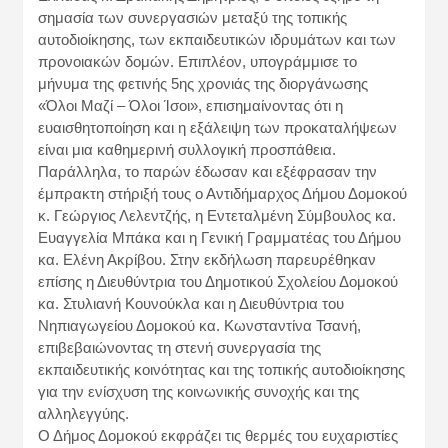
σημασία των συνεργασιών μεταξύ της τοπικής
αυτοδιοίκησης, των εκπαιδευτικών ιδρυμάτων και των
προνοιακών δομών. Επιπλέον, υπογράμμισε το
μήνυμα της φετινής 5ης χρονιάς της διοργάνωσης
«Όλοι Μαζί – Όλοι Ίσοι», επισημαίνοντας ότι η
ευαισθητοποίηση και η εξάλειψη των προκαταλήψεων
είναι μια καθημερινή συλλογική προσπάθεια.
Παράλληλα, το παρών έδωσαν και εξέφρασαν την
έμπρακτη στήριξή τους ο Αντιδήμαρχος Δήμου Δομοκού
κ. Γεώργιος Λελεντζής, η Εντεταλμένη Σύμβουλος κα.
Ευαγγελία Μπάκα και η Γενική Γραμματέας του Δήμου
κα. Ελένη Ακρίβου. Στην εκδήλωση παρευρέθηκαν
επίσης η Διευθύντρια του Δημοτικού Σχολείου Δομοκού
κα. Στυλιανή Κουνούκλα και η Διευθύντρια του
Νηπιαγωγείου Δομοκού κα. Κωνσταντίνα Τσανή,
επιβεβαιώνοντας τη στενή συνεργασία της
εκπαιδευτικής κοινότητας και της τοπικής αυτοδιοίκησης
για την ενίσχυση της κοινωνικής συνοχής και της
αλληλεγγύης.
Ο Δήμος Δομοκού εκφράζει τις θερμές του ευχαριστίες