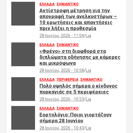
ΕΛΛΑΔΑ
ΣΗΜΑΝΤΙΚΟ
Αντίστροφη μέτρηση για την
απογραφή των ανελκυστήρων –
10 ερωτήσεις και απαντήσεις
πριν λήξει η προθεσμία
28 Ιουνίου, 2026 - 11:04
Lia
ΕΛΛΑΔΑ
ΣΗΜΑΝΤΙΚΟ
«Φρένο» στη διαφθορά στα
διπλώματα οδήγησης με κάμερες
και μικρόφωνα
28 Ιουνίου, 2026 - 10:58
Lia
ΕΛΛΑΔΑ
ΠΕΡΙΦΕΡΕΙΑ
ΣΗΜΑΝΤΙΚΟ
Πολύ υψηλός σήμερα ο κίνδυνος
πυρκαγιάς σε 5 περιφέρειες
28 Ιουνίου, 2026 - 10:53
Lia
ΕΛΛΑΔΑ
ΣΗΜΑΝΤΙΚΟ
Εορτολόγιο: Ποιοι γιορτάζουν
σήμερα 28 Ιουνίου
28 Ιουνίου, 2026 - 10:43
Lia