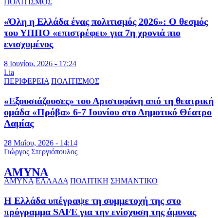
ΠΟΛΙΤΙΣΜΟΣ
«Όλη η Ελλάδα ένας πολιτισμός 2026»: Ο θεσμός
του ΥΠΠΟ «επιστρέφει» για 7η χρονιά πιο
ενισχυμένος
8 Ιουνίου, 2026 - 17:24
Lia
ΠΕΡΙΦΕΡΕΙΑ
ΠΟΛΙΤΙΣΜΟΣ
«Εξουσιάζουσες» του Αριστοφάνη από τη θεατρική
ομάδα «Πρόβα» 6-7 Ιουνίου στο Δημοτικό Θέατρο
Λαμίας
28 Μαΐου, 2026 - 14:14
Γιώργος Στεργιόπουλος
ΑΜΥΝΑ
ΑΜΥΝΑ
ΕΛΛΑΔΑ
ΠΟΛΙΤΙΚΗ
ΣΗΜΑΝΤΙΚΟ
Η Ελλάδα υπέγραψε τη συμμετοχή της στο
πρόγραμμα SAFE για την ενίσχυση της άμυνας