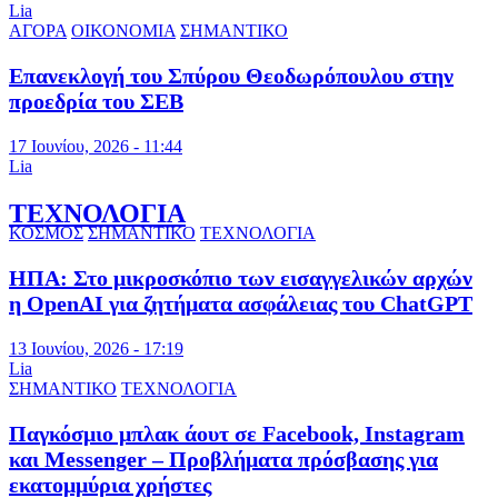
Lia
ΑΓΟΡΑ
ΟΙΚΟΝΟΜΙΑ
ΣΗΜΑΝΤΙΚΟ
Επανεκλογή του Σπύρου Θεοδωρόπουλου στην
προεδρία του ΣΕΒ
17 Ιουνίου, 2026 - 11:44
Lia
ΤΕΧΝΟΛΟΓΙΑ
ΚΟΣΜΟΣ
ΣΗΜΑΝΤΙΚΟ
ΤΕΧΝΟΛΟΓΙΑ
ΗΠΑ: Στο μικροσκόπιο των εισαγγελικών αρχών
η OpenAI για ζητήματα ασφάλειας του ChatGPT
13 Ιουνίου, 2026 - 17:19
Lia
ΣΗΜΑΝΤΙΚΟ
ΤΕΧΝΟΛΟΓΙΑ
Παγκόσμιο μπλακ άουτ σε Facebook, Instagram
και Messenger – Προβλήματα πρόσβασης για
εκατομμύρια χρήστες