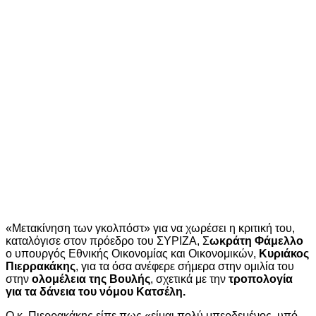
«Μετακίνηση των γκολπόστ» για να χωρέσει η κριτική του,
καταλόγισε στον πρόεδρο του ΣΥΡΙΖΑ, Σ
ωκράτη Φάμελλο
ο υπουργός Εθνικής Οικονομίας και Οικονομικών,
Κυριάκος
Πιερρακάκης
, για τα όσα ανέφερε σήμερα στην ομιλία του
στην
ολομέλεια της Βουλής
, σχετικά με την
τροπολογία
για τα δάνεια του νόμου Κατσέλη.
Ο κ. Πιερρακάκης είπε πως «είμαι πολύ μπερδεμένος, υπό