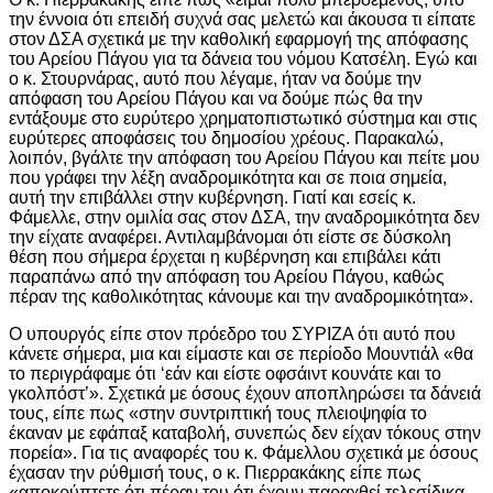
την έννοια ότι επειδή συχνά σας μελετώ και άκουσα τι είπατε
στον ΔΣΑ σχετικά με την καθολική εφαρμογή της απόφασης
του Αρείου Πάγου για τα δάνεια του νόμου Κατσέλη. Εγώ και
ο κ. Στουρνάρας, αυτό που λέγαμε, ήταν να δούμε την
απόφαση του Αρείου Πάγου και να δούμε πώς θα την
εντάξουμε στο ευρύτερο χρηματοπιστωτικό σύστημα και στις
ευρύτερες αποφάσεις του δημοσίου χρέους. Παρακαλώ,
λοιπόν, βγάλτε την απόφαση του Αρείου Πάγου και πείτε μου
που γράφει την λέξη αναδρομικότητα και σε ποια σημεία,
αυτή την επιβάλλει στην κυβέρνηση. Γιατί και εσείς κ.
Φάμελλε, στην ομιλία σας στον ΔΣΑ, την αναδρομικότητα δεν
την είχατε αναφέρει. Αντιλαμβάνομαι ότι είστε σε δύσκολη
θέση που σήμερα έρχεται η κυβέρνηση και επιβάλει κάτι
παραπάνω από την απόφαση του Αρείου Πάγου, καθώς
πέραν της καθολικότητας κάνουμε και την αναδρομικότητα».
Ο υπουργός είπε στον πρόεδρο του ΣΥΡΙΖΑ ότι αυτό που
κάνετε σήμερα, μια και είμαστε και σε περίοδο Μουντιάλ «θα
το περιγράφαμε ότι ‘εάν και είστε οφσάιντ κουνάτε και το
γκολπόστ’». Σχετικά με όσους έχουν αποπληρώσει τα δάνειά
τους, είπε πως «στην συντριπτική τους πλειοψηφία το
έκαναν με εφάπαξ καταβολή, συνεπώς δεν είχαν τόκους στην
πορεία». Για τις αναφορές του κ. Φάμελλου σχετικά με όσους
έχασαν την ρύθμισή τους, ο κ. Πιερρακάκης είπε πως
«αποκρύπτετε ότι πέραν του ότι έχουν παραχθεί τελεσίδικα