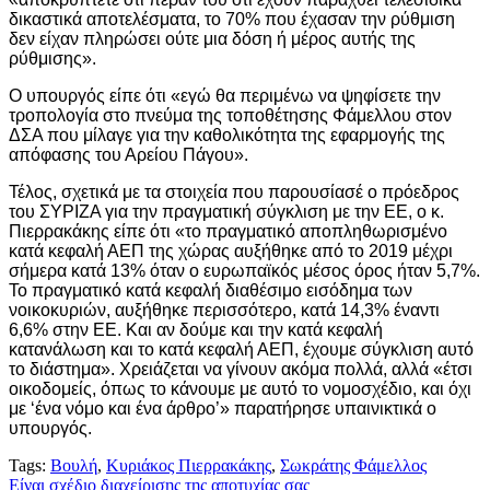
δικαστικά αποτελέσματα, το 70% που έχασαν την ρύθμιση
δεν είχαν πληρώσει ούτε μια δόση ή μέρος αυτής της
ρύθμισης».
Ο υπουργός είπε ότι «εγώ θα περιμένω να ψηφίσετε την
τροπολογία στο πνεύμα της τοποθέτησης Φάμελλου στον
ΔΣΑ που μίλαγε για την καθολικότητα της εφαρμογής της
απόφασης του Αρείου Πάγου».
Τέλος, σχετικά με τα στοιχεία που παρουσίασέ ο πρόεδρος
του ΣΥΡΙΖΑ για την πραγματική σύγκλιση με την ΕΕ, ο κ.
Πιερρακάκης είπε ότι «το πραγματικό αποπληθωρισμένο
κατά κεφαλή ΑΕΠ της χώρας αυξήθηκε από το 2019 μέχρι
σήμερα κατά 13% όταν ο ευρωπαϊκός μέσος όρος ήταν 5,7%.
Το πραγματικό κατά κεφαλή διαθέσιμο εισόδημα των
νοικοκυριών, αυξήθηκε περισσότερο, κατά 14,3% έναντι
6,6% στην ΕΕ. Και αν δούμε και την κατά κεφαλή
κατανάλωση και το κατά κεφαλή ΑΕΠ, έχουμε σύγκλιση αυτό
το διάστημα». Χρειάζεται να γίνουν ακόμα πολλά, αλλά «έτσι
οικοδομείς, όπως το κάνουμε με αυτό το νομοσχέδιο, και όχι
με ‘ένα νόμο και ένα άρθρο’» παρατήρησε υπαινικτικά ο
υπουργός.
Tags:
Βουλή
,
Κυριάκος Πιερρακάκης
,
Σωκράτης Φάμελλος
Πλοήγηση
Είναι σχέδιο διαχείρισης της αποτυχίας σας