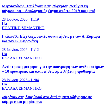
Μητσοτάκης: Επιλέγουμε τη σύγκριση αντί για τη
σύγκρουση – Απολογισμός έργου από το 2019 και μετά
28 Ιουνίου, 2026 - 11:19
Lia
ΠΟΛΙΤΙΚΗ
ΣΗΜΑΝΤΙΚΟ
Γκίλφοϊλ: Είχε ξεχωριστές συναντήσεις με τον Α. Σαμαρά
και τον Κ. Κυρανάκη
28 Ιουνίου, 2026 - 11:12
Lia
ΕΛΛΑΔΑ
ΣΗΜΑΝΤΙΚΟ
Αντίστροφη μέτρηση για την απογραφή των ανελκυστήρων
– 10 ερωτήσεις και απαντήσεις πριν λήξει η προθεσμία
28 Ιουνίου, 2026 - 11:04
Lia
ΕΛΛΑΔΑ
ΣΗΜΑΝΤΙΚΟ
«Φρένο» στη διαφθορά στα διπλώματα οδήγησης με
κάμερες και μικρόφωνα