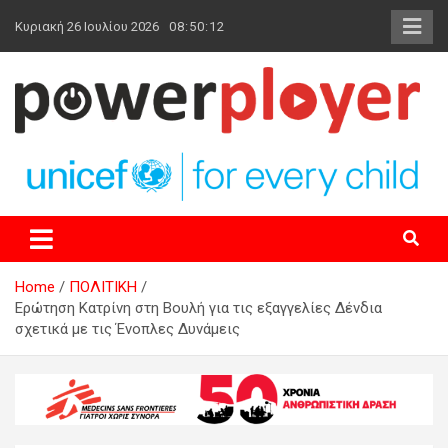
Skip
Κυριακή 26 Ιουλίου 2026
08:50:13
to
content
powerplayer.gr
Home
ΠΟΛΙΤΙΚΗ
Ερώτηση Κατρίνη στη Βουλή για τις εξαγγελίες Δένδια
σχετικά με τις Ένοπλες Δυνάμεις