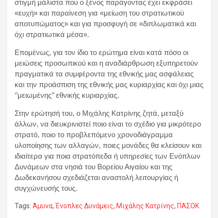
στιγμή μάλιστα που ο ξένος παράγοντας έχει εκφράσει
«ευχή» και παραίνεση για «μείωση του στρατιωτικού
αποτυπώματος» και για προσφυγή σε «διπλωματικά και
όχι στρατιωτικά μέσα».
Επομένως, για τον ίδιο το ερώτημα είναι κατά πόσο οι
μειώσεις προσωπικού και η αναδιάρθρωση εξυπηρετούν
πραγματικά τα συμφέροντα της εθνικής μας ασφάλειας
και την προάσπιση της εθνικής μας κυριαρχίας και όχι μιας
‘’μειωμένης’’ εθνικής κυριαρχίας.
Στην ερώτησή του, ο Μιχάλης Κατρίνης ζητά, μεταξύ
άλλων, να διευκρινιστεί ποιο είναι το σχέδιο για μικρότερο
στρατό, ποιο το προβλεπόμενο χρονοδιάγραμμα
υλοποίησης των αλλαγών, ποιες μονάδες θα κλείσουν και
ιδιαίτερα για ποια στρατόπεδα ή υπηρεσίες των Ενόπλων
Δυνάμεων στα νησιά του Βορείου Αιγαίου και της
Δωδεκανήσου σχεδιάζεται αναστολή λειτουργίας ή
συγχώνευσής τους.
Tags:
Άμυνα
,
Ένοπλες Δυνάμεις
,
Μιχάλης Κατρίνης
,
ΠΑΣΟΚ