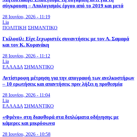
σύγκρουση – Απολογισμός έργου από το 2019 και μετά
28 Ιουνίου, 2026 - 11:19
Lia
ΠΟΛΙΤΙΚΗ
ΣΗΜΑΝΤΙΚΟ
Γκίλφοϊλ: Είχε ξεχωριστές συναντήσεις με τον Α. Σαμαρά
και τον Κ. Κυρανάκη
28 Ιουνίου, 2026 - 11:12
Lia
ΕΛΛΑΔΑ
ΣΗΜΑΝΤΙΚΟ
Αντίστροφη μέτρηση για την απογραφή των ανελκυστήρων
– 10 ερωτήσεις και απαντήσεις πριν λήξει η προθεσμία
28 Ιουνίου, 2026 - 11:04
Lia
ΕΛΛΑΔΑ
ΣΗΜΑΝΤΙΚΟ
«Φρένο» στη διαφθορά στα διπλώματα οδήγησης με
κάμερες και μικρόφωνα
28 Ιουνίου, 2026 - 10:58