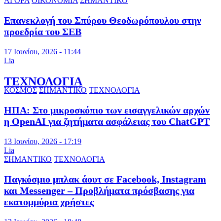
ΑΓΟΡΑ
ΟΙΚΟΝΟΜΙΑ
ΣΗΜΑΝΤΙΚΟ
Επανεκλογή του Σπύρου Θεοδωρόπουλου στην
προεδρία του ΣΕΒ
17 Ιουνίου, 2026 - 11:44
Lia
ΤΕΧΝΟΛΟΓΙΑ
ΚΟΣΜΟΣ
ΣΗΜΑΝΤΙΚΟ
ΤΕΧΝΟΛΟΓΙΑ
ΗΠΑ: Στο μικροσκόπιο των εισαγγελικών αρχών
η OpenAI για ζητήματα ασφάλειας του ChatGPT
13 Ιουνίου, 2026 - 17:19
Lia
ΣΗΜΑΝΤΙΚΟ
ΤΕΧΝΟΛΟΓΙΑ
Παγκόσμιο μπλακ άουτ σε Facebook, Instagram
και Messenger – Προβλήματα πρόσβασης για
εκατομμύρια χρήστες