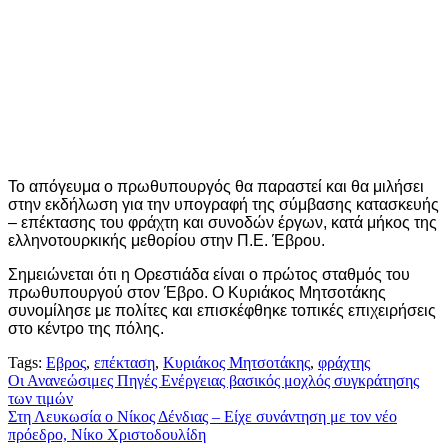
Το απόγευμα ο πρωθυπουργός θα παραστεί και θα μιλήσει
στην εκδήλωση για την υπογραφή της σύμβασης κατασκευής
– επέκτασης του φράχτη και συνοδών έργων, κατά μήκος της
ελληνοτουρκικής μεθορίου στην Π.Ε. Έβρου.
Σημειώνεται ότι η Ορεστιάδα είναι ο πρώτος σταθμός του
πρωθυπουργού στον Έβρο. Ο Κυριάκος Μητσοτάκης
συνομίλησε με πολίτες και επισκέφθηκε τοπικές επιχειρήσεις
στο κέντρο της πόλης.
Tags:
Εβρος
,
επέκταση
,
Κυριάκος Μητσοτάκης
,
φράχτης
Πλοήγηση
Οι Ανανεώσιμες Πηγές Ενέργειας βασικός μοχλός συγκράτησης
των τιμών
άρθρων
Στη Λευκωσία ο Νίκος Δένδιας – Είχε συνάντηση με τον νέο
πρόεδρο, Νίκο Χριστοδουλίδη