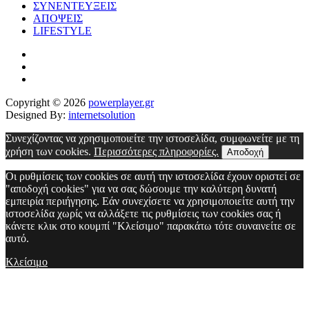
ΣΥΝΕΝΤΕΥΞΕΙΣ
ΑΠΟΨΕΙΣ
LIFESTYLE
Copyright © 2026
powerplayer.gr
Designed By:
internetsolution
Συνεχίζοντας να χρησιμοποιείτε την ιστοσελίδα, συμφωνείτε με τη
χρήση των cookies.
Περισσότερες πληροφορίες.
Αποδοχή
Οι ρυθμίσεις των cookies σε αυτή την ιστοσελίδα έχουν οριστεί σε
"αποδοχή cookies" για να σας δώσουμε την καλύτερη δυνατή
εμπειρία περιήγησης. Εάν συνεχίσετε να χρησιμοποιείτε αυτή την
ιστοσελίδα χωρίς να αλλάξετε τις ρυθμίσεις των cookies σας ή
κάνετε κλικ στο κουμπί "Κλείσιμο" παρακάτω τότε συναινείτε σε
αυτό.
Κλείσιμο