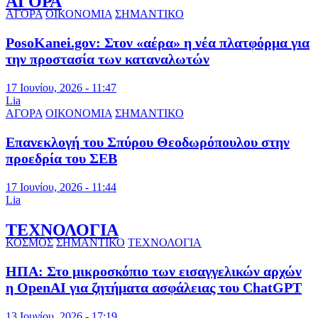
ΑΓΟΡΑ
ΑΓΟΡΑ
ΟΙΚΟΝΟΜΙΑ
ΣΗΜΑΝΤΙΚΟ
PosoKanei.gov: Στον «αέρα» η νέα πλατφόρμα για
την προστασία των καταναλωτών
17 Ιουνίου, 2026 - 11:47
Lia
ΑΓΟΡΑ
ΟΙΚΟΝΟΜΙΑ
ΣΗΜΑΝΤΙΚΟ
Επανεκλογή του Σπύρου Θεοδωρόπουλου στην
προεδρία του ΣΕΒ
17 Ιουνίου, 2026 - 11:44
Lia
ΤΕΧΝΟΛΟΓΙΑ
ΚΟΣΜΟΣ
ΣΗΜΑΝΤΙΚΟ
ΤΕΧΝΟΛΟΓΙΑ
ΗΠΑ: Στο μικροσκόπιο των εισαγγελικών αρχών
η OpenAI για ζητήματα ασφάλειας του ChatGPT
13 Ιουνίου, 2026 - 17:19