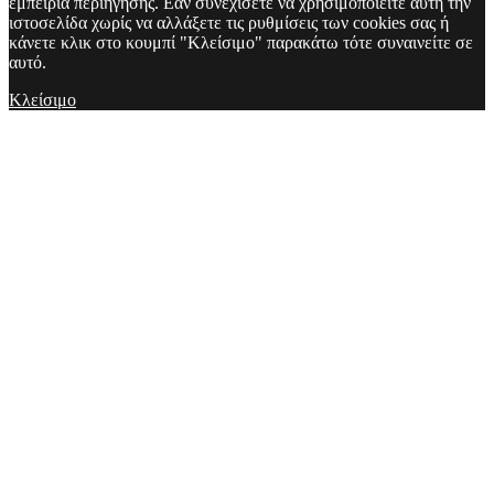
εμπειρία περιήγησης. Εάν συνεχίσετε να χρησιμοποιείτε αυτή την
ιστοσελίδα χωρίς να αλλάξετε τις ρυθμίσεις των cookies σας ή
κάνετε κλικ στο κουμπί "Κλείσιμο" παρακάτω τότε συναινείτε σε
αυτό.
Κλείσιμο