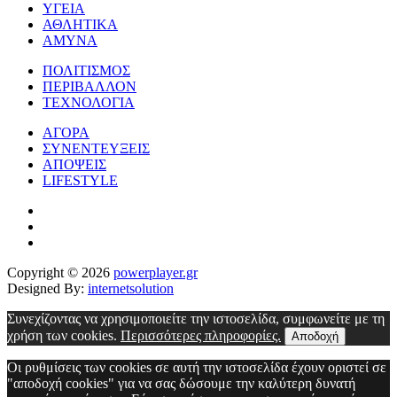
ΥΓΕΙΑ
ΑΘΛΗΤΙΚΑ
ΑΜΥΝΑ
ΠΟΛΙΤΙΣΜΟΣ
ΠΕΡΙΒΑΛΛΟΝ
ΤΕΧΝΟΛΟΓΙΑ
ΑΓΟΡΑ
ΣΥΝΕΝΤΕΥΞΕΙΣ
ΑΠΟΨΕΙΣ
LIFESTYLE
Copyright © 2026
powerplayer.gr
Designed By:
internetsolution
Συνεχίζοντας να χρησιμοποιείτε την ιστοσελίδα, συμφωνείτε με τη
χρήση των cookies.
Περισσότερες πληροφορίες.
Αποδοχή
Οι ρυθμίσεις των cookies σε αυτή την ιστοσελίδα έχουν οριστεί σε
"αποδοχή cookies" για να σας δώσουμε την καλύτερη δυνατή