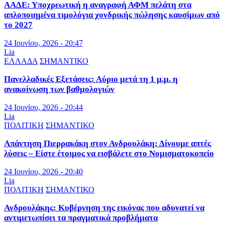
ΑΑΔΕ: Υποχρεωτική η αναγραφή ΑΦΜ πελάτη στα
απλοποιημένα τιμολόγια χονδρικής πώλησης καυσίμων από
το 2027
24 Ιουνίου, 2026 - 20:47
Lia
ΕΛΛΑΔΑ
ΣΗΜΑΝΤΙΚΟ
Πανελλαδικές Εξετάσεις: Αύριο μετά τη 1 μ.μ. η
ανακοίνωση των βαθμολογιών
24 Ιουνίου, 2026 - 20:44
Lia
ΠΟΛΙΤΙΚΗ
ΣΗΜΑΝΤΙΚΟ
Απάντηση Πιερρακάκη στον Ανδρουλάκη: Δίνουμε απτές
λύσεις – Είστε έτοιμος να εισβάλετε στο Νομισματοκοπείο
24 Ιουνίου, 2026 - 20:40
Lia
ΠΟΛΙΤΙΚΗ
ΣΗΜΑΝΤΙΚΟ
Ανδρουλάκης: Κυβέρνηση της εικόνας που αδυνατεί να
αντιμετωπίσει τα πραγματικά προβλήματα