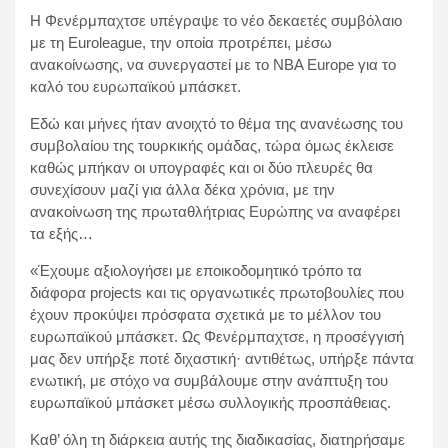
Η Φενέρμπαχτσε υπέγραψε το νέο δεκαετές συμβόλαιο
με τη Euroleague, την οποία προτρέπει, μέσω
ανακοίνωσης, να συνεργαστεί με το NBA Europe για το
καλό του ευρωπαϊκού μπάσκετ.
Εδώ και μήνες ήταν ανοιχτό το θέμα της ανανέωσης του
συμβολαίου της τουρκικής ομάδας, τώρα όμως έκλεισε
καθώς μπήκαν οι υπογραφές και οι δύο πλευρές θα
συνεχίσουν μαζί για άλλα δέκα χρόνια, με την
ανακοίνωση της πρωταθλήτριας Ευρώπης να αναφέρει
τα εξής…
«Έχουμε αξιολογήσει με εποικοδομητικό τρόπο τα
διάφορα projects και τις οργανωτικές πρωτοβουλίες που
έχουν προκύψει πρόσφατα σχετικά με το μέλλον του
ευρωπαϊκού μπάσκετ. Ως Φενέρμπαχτσε, η προσέγγισή
μας δεν υπήρξε ποτέ διχαστική· αντιθέτως, υπήρξε πάντα
ενωτική, με στόχο να συμβάλουμε στην ανάπτυξη του
ευρωπαϊκού μπάσκετ μέσω συλλογικής προσπάθειας.
Καθ’ όλη τη διάρκεια αυτής της διαδικασίας, διατηρήσαμε