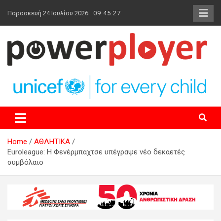
Skip
Παρασκευή 24 Ιουλίου 2026
09:45:28
to
content
powerplayer.gr
Home
ΑΘΛΗΤΙΚΑ
Euroleague: Η Φενέρμπαχτσε υπέγραψε νέο δεκαετές
συμβόλαιο