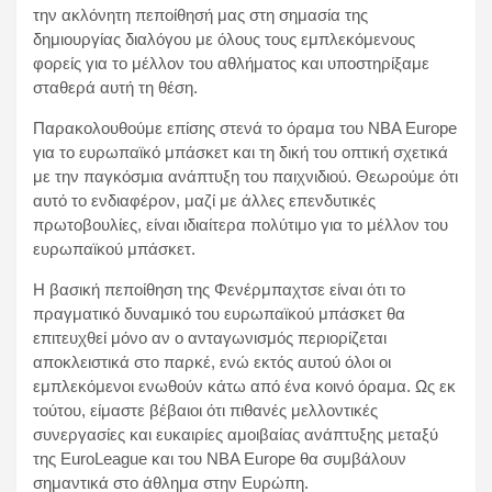
την ακλόνητη πεποίθησή μας στη σημασία της
δημιουργίας διαλόγου με όλους τους εμπλεκόμενους
φορείς για το μέλλον του αθλήματος και υποστηρίξαμε
σταθερά αυτή τη θέση.
Παρακολουθούμε επίσης στενά το όραμα του NBA Europe
για το ευρωπαϊκό μπάσκετ και τη δική του οπτική σχετικά
με την παγκόσμια ανάπτυξη του παιχνιδιού. Θεωρούμε ότι
αυτό το ενδιαφέρον, μαζί με άλλες επενδυτικές
πρωτοβουλίες, είναι ιδιαίτερα πολύτιμο για το μέλλον του
ευρωπαϊκού μπάσκετ.
Η βασική πεποίθηση της Φενέρμπαχτσε είναι ότι το
πραγματικό δυναμικό του ευρωπαϊκού μπάσκετ θα
επιτευχθεί μόνο αν ο ανταγωνισμός περιορίζεται
αποκλειστικά στο παρκέ, ενώ εκτός αυτού όλοι οι
εμπλεκόμενοι ενωθούν κάτω από ένα κοινό όραμα. Ως εκ
τούτου, είμαστε βέβαιοι ότι πιθανές μελλοντικές
συνεργασίες και ευκαιρίες αμοιβαίας ανάπτυξης μεταξύ
της EuroLeague και του NBA Europe θα συμβάλουν
σημαντικά στο άθλημα στην Ευρώπη.