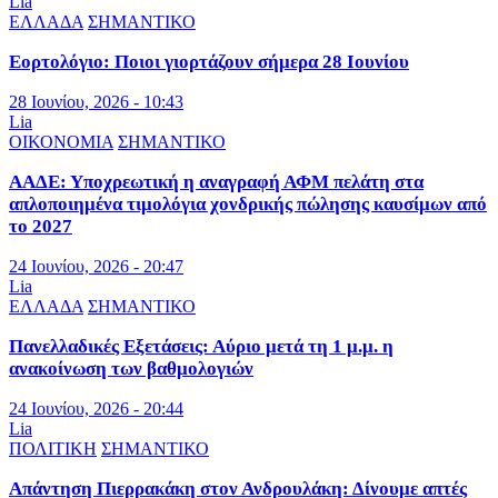
Lia
ΕΛΛΑΔΑ
ΣΗΜΑΝΤΙΚΟ
Εορτολόγιο: Ποιοι γιορτάζουν σήμερα 28 Ιουνίου
28 Ιουνίου, 2026 - 10:43
Lia
ΟΙΚΟΝΟΜΙΑ
ΣΗΜΑΝΤΙΚΟ
ΑΑΔΕ: Υποχρεωτική η αναγραφή ΑΦΜ πελάτη στα
απλοποιημένα τιμολόγια χονδρικής πώλησης καυσίμων από
το 2027
24 Ιουνίου, 2026 - 20:47
Lia
ΕΛΛΑΔΑ
ΣΗΜΑΝΤΙΚΟ
Πανελλαδικές Εξετάσεις: Αύριο μετά τη 1 μ.μ. η
ανακοίνωση των βαθμολογιών
24 Ιουνίου, 2026 - 20:44
Lia
ΠΟΛΙΤΙΚΗ
ΣΗΜΑΝΤΙΚΟ
Απάντηση Πιερρακάκη στον Ανδρουλάκη: Δίνουμε απτές