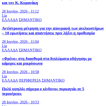
και τον Κ. Κυρανάκη
28 Ιουνίου, 2026 - 11:12
Lia
ΕΛΛΑΔΑ
ΣΗΜΑΝΤΙΚΟ
Αντίστροφη μέτρηση για την απογραφή των ανελκυστήρων
– 10 ερωτήσεις και απαντήσεις πριν λήξει η προθεσμία
28 Ιουνίου, 2026 - 11:04
Lia
ΕΛΛΑΔΑ
ΣΗΜΑΝΤΙΚΟ
«Φρένο» στη διαφθορά στα διπλώματα οδήγησης με
κάμερες και μικρόφωνα
28 Ιουνίου, 2026 - 10:58
Lia
ΕΛΛΑΔΑ
ΠΕΡΙΦΕΡΕΙΑ
ΣΗΜΑΝΤΙΚΟ
Πολύ υψηλός σήμερα ο κίνδυνος πυρκαγιάς σε 5
περιφέρειες
28 Ιουνίου, 2026 - 10:53