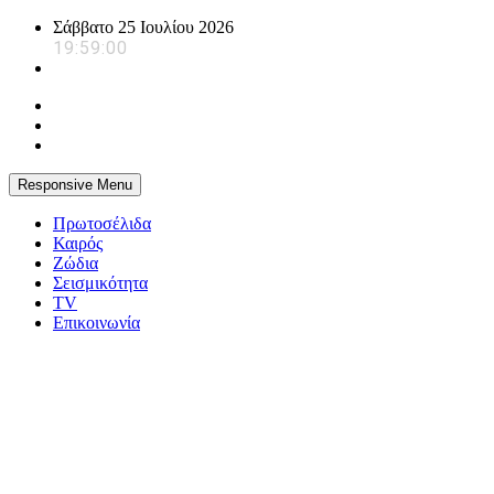
Skip
Σάββατο 25 Ιουλίου 2026
to
19:59:01
content
Responsive Menu
Πρωτοσέλιδα
Καιρός
Ζώδια
Σεισμικότητα
TV
Επικοινωνία
powerplayer.gr