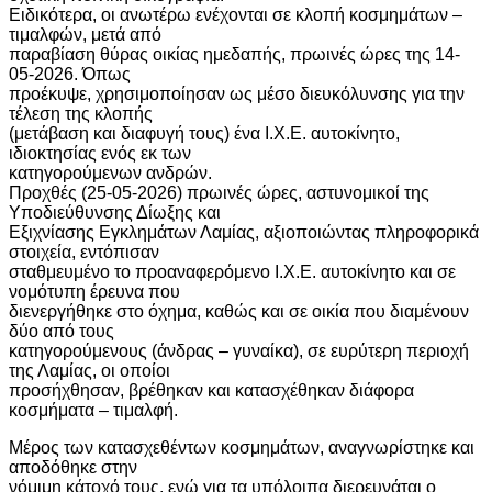
Ειδικότερα, οι ανωτέρω ενέχονται σε κλοπή κοσμημάτων –
τιμαλφών, μετά από
παραβίαση θύρας οικίας ημεδαπής, πρωινές ώρες της 14-
05-2026. Όπως
προέκυψε, χρησιμοποίησαν ως μέσο διευκόλυνσης για την
τέλεση της κλοπής
(μετάβαση και διαφυγή τους) ένα Ι.Χ.Ε. αυτοκίνητο,
ιδιοκτησίας ενός εκ των
κατηγορούμενων ανδρών.
Προχθές (25-05-2026) πρωινές ώρες, αστυνομικοί της
Υποδιεύθυνσης Δίωξης και
Εξιχνίασης Εγκλημάτων Λαμίας, αξιοποιώντας πληροφορικά
στοιχεία, εντόπισαν
σταθμευμένο το προαναφερόμενο Ι.Χ.Ε. αυτοκίνητο και σε
νομότυπη έρευνα που
διενεργήθηκε στο όχημα, καθώς και σε οικία που διαμένουν
δύο από τους
κατηγορούμενους (άνδρας – γυναίκα), σε ευρύτερη περιοχή
της Λαμίας, οι οποίοι
προσήχθησαν, βρέθηκαν και κατασχέθηκαν διάφορα
κοσμήματα – τιμαλφή.
Μέρος των κατασχεθέντων κοσμημάτων, αναγνωρίστηκε και
αποδόθηκε στην
νόμιμη κάτοχό τους, ενώ για τα υπόλοιπα διερευνάται ο