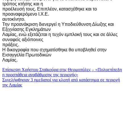
τρόπος κτήσης και η
προέλευσή τους. Επιπλέον, κατασχέθηκε και το
προαναφερόμενο Ι.Χ.Ε.
αυτοκίνητο.
Την προανάκριση διενεργεί η Υποδιεύθυνση Δίωξης και
Εξιχνίασης Εγκλημάτων
Λαμίας, ενώ εξετάζεται η τυχόν εμπλοκή τους και σε άλλες
συναφείς αξιόποινες
πράξεις.
Η δικογραφία που σχηματίσθηκε θα υποβληθεί στην
Εισαγγελία Πρωτοδικών
Λαμίας.
Πλοήγηση
Επίσκεψη Χρήστου Σταϊκούρα στις Θερμοπύλες – «Πολυεπίπεδη
η προσπάθεια αναβάθμισης της περιοχής»
άρθρων
Συνελήφθησαν 3 ημεδαποί για κλοπή από κατάστημα σε περιοχή
της Λαμίας