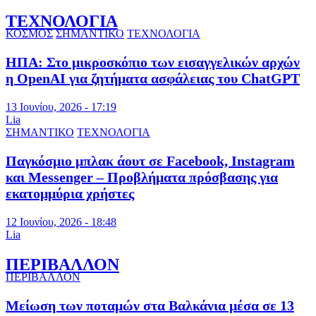
ΤΕΧΝΟΛΟΓΙΑ
ΚΟΣΜΟΣ
ΣΗΜΑΝΤΙΚΟ
ΤΕΧΝΟΛΟΓΙΑ
ΗΠΑ: Στο μικροσκόπιο των εισαγγελικών αρχών
η OpenAI για ζητήματα ασφάλειας του ChatGPT
13 Ιουνίου, 2026 - 17:19
Lia
ΣΗΜΑΝΤΙΚΟ
ΤΕΧΝΟΛΟΓΙΑ
Παγκόσμιο μπλακ άουτ σε Facebook, Instagram
και Messenger – Προβλήματα πρόσβασης για
εκατομμύρια χρήστες
12 Ιουνίου, 2026 - 18:48
Lia
ΠΕΡΙΒΑΛΛΟΝ
ΠΕΡΙΒΑΛΛΟΝ
Μείωση των ποταμών στα Βαλκάνια μέσα σε 13