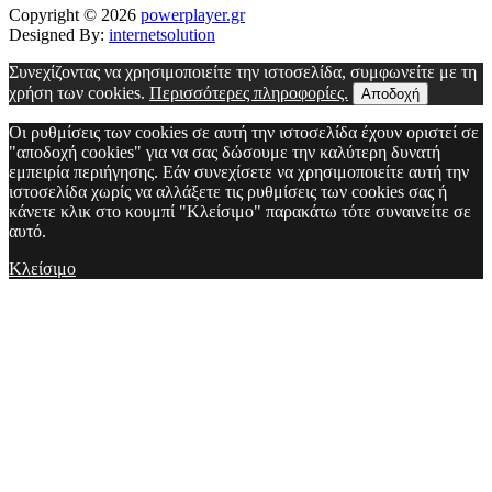
Copyright © 2026
powerplayer.gr
Designed By:
internetsolution
Συνεχίζοντας να χρησιμοποιείτε την ιστοσελίδα, συμφωνείτε με τη
χρήση των cookies.
Περισσότερες πληροφορίες.
Αποδοχή
Οι ρυθμίσεις των cookies σε αυτή την ιστοσελίδα έχουν οριστεί σε
"αποδοχή cookies" για να σας δώσουμε την καλύτερη δυνατή
εμπειρία περιήγησης. Εάν συνεχίσετε να χρησιμοποιείτε αυτή την
ιστοσελίδα χωρίς να αλλάξετε τις ρυθμίσεις των cookies σας ή
κάνετε κλικ στο κουμπί "Κλείσιμο" παρακάτω τότε συναινείτε σε
αυτό.
Κλείσιμο