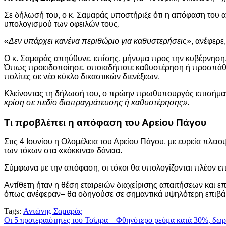
Σε δήλωσή του, ο κ. Σαμαράς υποστήριξε ότι η απόφαση του 
υπολογισμού των οφειλών τους.
«
Δεν υπάρχει κανένα περιθώριο για καθυστερήσει
ς», ανέφερ
Ο κ. Σαμαράς απηύθυνε, επίσης, μήνυμα προς την κυβέρνηση, 
Όπως προειδοποίησε, οποιαδήποτε καθυστέρηση ή προσπάθει
πολίτες σε νέο κύκλο δικαστικών διενέξεων.
Κλείνοντας τη δήλωσή του, ο πρώην πρωθυπουργός επισήμαν
κρίση σε πεδίο διαπραγμάτευσης ή καθυστέρησης».
Τι προβλέπει η απόφαση του Αρείου Πάγου
Στις 4 Ιουνίου η Ολομέλεια του Αρείου Πάγου, με ευρεία πλε
των τόκων στα «κόκκινα» δάνεια.
Σύμφωνα με την απόφαση, οι τόκοι θα υπολογίζονται πλέον επί
Αντίθετη ήταν η θέση εταιρειών διαχείρισης απαιτήσεων και επ
όπως ανέφεραν– θα οδηγούσε σε σημαντικά υψηλότερη επιβάρ
Tags:
Αντώνης Σαμαράς
Πλοήγηση
Οι 5 προτεραιότητες του Τσίπρα – Φθηνότερο ρεύμα κατά 30%, δω