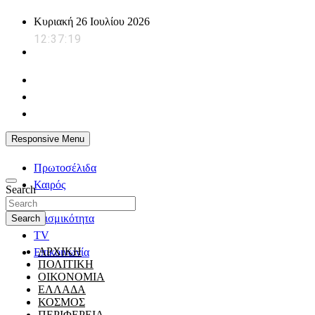
Skip
Κυριακή 26 Ιουλίου 2026
to
12:37:20
content
powerplayer.gr
Responsive Menu
Πρωτοσέλιδα
Καιρός
Search
Ζώδια
Σεισμικότητα
Search
TV
ΑΡΧΙΚΗ
Επικοινωνία
ΠΟΛΙΤΙΚΗ
ΟΙΚΟΝΟΜΙΑ
ΕΛΛΑΔΑ
ΚΟΣΜΟΣ
ΠΕΡΙΦΕΡΕΙΑ