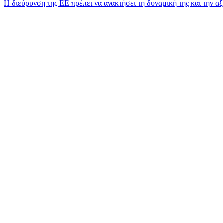
Η διεύρυνση της ΕΕ πρέπει να ανακτήσει τη δυναμική της και την αξ
άρθρων