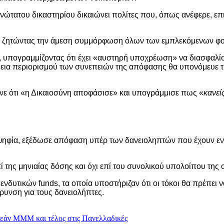
ανώτατου δικαστηρίου δικαιώνει πολίτες που, όπως ανέφερε, ε
ε, ζητώντας την άμεση συμμόρφωση όλων των εμπλεκόμενων φ
υπογραμμίζοντας ότι έχει «αυστηρή υποχρέωση» να διασφαλίσει
α περιορισμού των συνεπειών της απόφασης θα υπονόμευε την
ε ότι «η Δικαιοσύνη αποφάσισε» και υπογράμμισε πως «
κανεί
ιοψηφία, εξέδωσε απόφαση υπέρ των δανειοληπτών που έχουν εν
 της μηνιαίας δόσης και όχι επί του συνολικού υπολοίπου της 
ενδυτικών funds, τα οποία υποστήριζαν ότι οι τόκοι θα πρέπει 
υνση για τους δανειολήπτες.
ρεάν ΜΜΜ και τέλος στις Πανελλαδικές