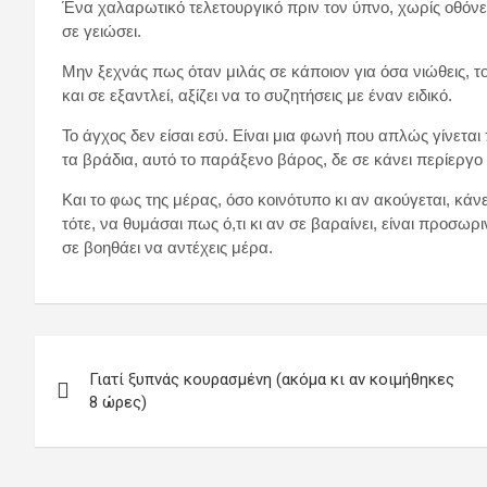
Ένα χαλαρωτικό τελετουργικό πριν τον ύπνο, χωρίς οθόνες
σε γειώσει.
Μην ξεχνάς πως όταν μιλάς σε κάποιον για όσα νιώθεις, το
και σε εξαντλεί, αξίζει να το συζητήσεις με έναν ειδικό.
Το άγχος δεν είσαι εσύ. Είναι μια φωνή που απλώς γίνεται
τα βράδια, αυτό το παράξενο βάρος, δε σε κάνει περίεργο
Και το φως της μέρας, όσο κοινότυπο κι αν ακούγεται, κά
τότε, να θυμάσαι πως ό,τι κι αν σε βαραίνει, είναι προσωριν
σε βοηθάει να αντέχεις μέρα.
Πλοήγηση
Γιατί ξυπνάς κουρασμένη (ακόμα κι αν κοιμήθηκες
άρθρων
8 ώρες)