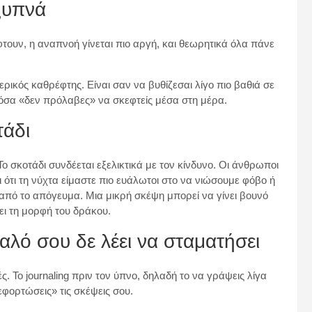
ξυπνά
τουν, η αναπνοή γίνεται πιο αργή, και θεωρητικά όλα πάνε
ρικός καθρέφτης. Είναι σαν να βυθίζεσαι λίγο πιο βαθιά σε
λα όσα «δεν πρόλαβες» να σκεφτείς μέσα στη μέρα.
τάδι
Το σκοτάδι συνδέεται εξελικτικά με τον κίνδυνο. Οι άνθρωποι
ότι τη νύχτα είμαστε πιο ευάλωτοι στο να νιώσουμε φόβο ή
ά από το απόγευμα. Μια μικρή σκέψη μπορεί να γίνει βουνό
ει τη μορφή του δράκου.
υαλό σου δε λέει να σταματήσει
 Το journaling πριν τον ύπνο, δηλαδή το να γράψεις λίγα
φορτώσεις» τις σκέψεις σου.