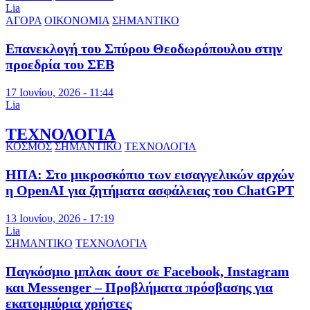
Lia
ΑΓΟΡΑ
ΟΙΚΟΝΟΜΙΑ
ΣΗΜΑΝΤΙΚΟ
Επανεκλογή του Σπύρου Θεοδωρόπουλου στην
προεδρία του ΣΕΒ
17 Ιουνίου, 2026 - 11:44
Lia
ΤΕΧΝΟΛΟΓΙΑ
ΚΟΣΜΟΣ
ΣΗΜΑΝΤΙΚΟ
ΤΕΧΝΟΛΟΓΙΑ
ΗΠΑ: Στο μικροσκόπιο των εισαγγελικών αρχών
η OpenAI για ζητήματα ασφάλειας του ChatGPT
13 Ιουνίου, 2026 - 17:19
Lia
ΣΗΜΑΝΤΙΚΟ
ΤΕΧΝΟΛΟΓΙΑ
Παγκόσμιο μπλακ άουτ σε Facebook, Instagram
και Messenger – Προβλήματα πρόσβασης για
εκατομμύρια χρήστες