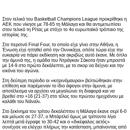
Στον τελικό του Basketball Champions League προκρίθηκε η
ΑΕΚ που νίκησε με 78-65 τη Μάλαγα και θα αντιμετωπίσει
στον τελικό τη Ρίτας με στόχο το 4ο ευρωπαϊκό τρόπαιο της
ιστορίας της.
Στο περσινό Final Four, το οποίο είχε γίνει στην Αθήνα, η
Ένωση είχε ηττηθεί από την Ουνικάχα, οπότε τώρα είχε την
ευκαιρία να πάρει εκδίκηση και ακριβώς αυτό έκανε. Με όπλο
την άμυνά της, η ομάδα του Ντράγκαν Σάκοτα ήταν μπροστά
με 14-9 στο πρώτο δεκάλεπτο, με το σκορ να δείχνει και την
εικόνα του αγώνα.
Στη δεύτερη περίοδο οι «κιτρινόμαυροι» βελτιώθηκαν στην
επίθεση και παρέμειναν το ίδιο άψογοι στην άμυνα, με
αποτέλεσμα να αρχίσει να μεγαλώνει τη διαφορά και να
βρεθεί στο +16 (21-37) στο τέλος του πρώτου ημιχρόνου με
καλάθι του Νάναλι.
Στο ξεκίνημα του τρίτου δεκαλέπτου η Μάλαγα έκανε σερί 6-0
και μείωσε σε 27-37, ο Μπάρτλεϊ όμως με τρίποντο λίγα
λεπτά μετά έγραψε το 30-42 και ο «δικέφαλος αετός»
συνέχισε να ελέγχει πλήρως την κατάσταση, μπαίνοντας από