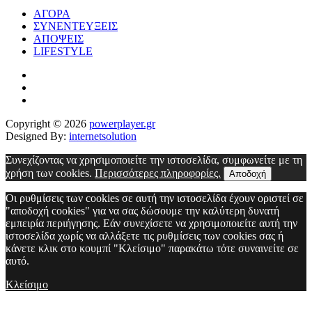
ΑΓΟΡΑ
ΣΥΝΕΝΤΕΥΞΕΙΣ
ΑΠΟΨΕΙΣ
LIFESTYLE
Copyright © 2026
powerplayer.gr
Designed By:
internetsolution
Συνεχίζοντας να χρησιμοποιείτε την ιστοσελίδα, συμφωνείτε με τη
χρήση των cookies.
Περισσότερες πληροφορίες.
Αποδοχή
Οι ρυθμίσεις των cookies σε αυτή την ιστοσελίδα έχουν οριστεί σε
"αποδοχή cookies" για να σας δώσουμε την καλύτερη δυνατή
εμπειρία περιήγησης. Εάν συνεχίσετε να χρησιμοποιείτε αυτή την
ιστοσελίδα χωρίς να αλλάξετε τις ρυθμίσεις των cookies σας ή
κάνετε κλικ στο κουμπί "Κλείσιμο" παρακάτω τότε συναινείτε σε
αυτό.
Κλείσιμο