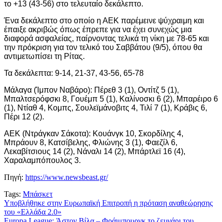
το +13 (43-56) στο τελευταίο δεκάλεπτο.
Ένα δεκάλεπτο στο οποίο η ΑΕΚ παρέμεινε ψύχραιμη και
έπαιξε ακριβώς όπως έπρεπε για να έχει συνεχώς μια
διαφορά ασφαλείας, παίρνοντας τελικά τη νίκη με 78-65 και
την πρόκριση για τον τελικό του Σαββάτου (9/5), όπου θα
αντιμετωπίσει τη Ρίτας.
Τα δεκάλεπτα: 9-14, 21-37, 43-56, 65-78
Μάλαγα (Ίμπον Ναβάρο): Πέρεθ 3 (1), Οντίτζ 5 (1),
Μπαλτσερόφσκι 8, Γουέμπ 5 (1), Καλίνοσκι 6 (2), Μπαρέιρο 6
(1), Ντίαθ 4, Κομπς, Σουλεϊμάνοβιτς 4, Τιλί 7 (1), Κράβις 6,
Πέρι 12 (2).
ΑΕΚ (Ντράγκαν Σάκοτα): Κουάνγκ 10, Σκορδίλης 4,
Μπράουν 8, Κατσίβελης, Φλιώνης 3 (1), Φαεζίλ 6,
Λεκαβίτσιους 14 (2), Νάναλι 14 (2), Μπάρτλεϊ 16 (4),
Χαραλαμπόπουλος 3.
Πηγή:
https://www.newsbeast.gr/
Tags:
Μπάσκετ
Πλοήγηση
Υποβλήθηκε στην Ευρωπαϊκή Επιτροπή η πρόταση αναθεώρησης
του «Ελλάδα 2.0»
άρθρων
Europa League: Άστον Βίλα – Φράιμπουργκ το ζευγάρι του