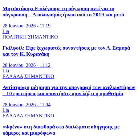
Μητσοτάκης: Επιλέγουμε τη σύγκριση αντί για τη
σύγκρουση – Απολογισμός έργου από το 2019 και μετά
28 Ιουνίου, 2026 - 11:19
Lia
ΠΟΛΙΤΙΚΗ
ΣΗΜΑΝΤΙΚΟ
Γκίλφοϊλ: Είχε ξεχωριστές συναντήσεις με τον Α. Σαμαρά
και τον Κ. Κυρανάκη
28 Ιουνίου, 2026 - 11:12
Lia
ΕΛΛΑΔΑ
ΣΗΜΑΝΤΙΚΟ
Αντίστροφη μέτρηση για την απογραφή των ανελκυστήρων
– 10 ερωτήσεις και απαντήσεις πριν λήξει η προθεσμία
28 Ιουνίου, 2026 - 11:04
Lia
ΕΛΛΑΔΑ
ΣΗΜΑΝΤΙΚΟ
«Φρένο» στη διαφθορά στα διπλώματα οδήγησης με
κάμερες και μικρόφωνα