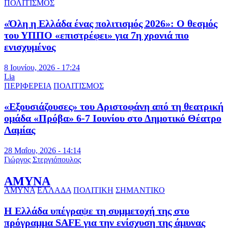
ΠΟΛΙΤΙΣΜΟΣ
«Όλη η Ελλάδα ένας πολιτισμός 2026»: Ο θεσμός
του ΥΠΠΟ «επιστρέφει» για 7η χρονιά πιο
ενισχυμένος
8 Ιουνίου, 2026 - 17:24
Lia
ΠΕΡΙΦΕΡΕΙΑ
ΠΟΛΙΤΙΣΜΟΣ
«Εξουσιάζουσες» του Αριστοφάνη από τη θεατρική
ομάδα «Πρόβα» 6-7 Ιουνίου στο Δημοτικό Θέατρο
Λαμίας
28 Μαΐου, 2026 - 14:14
Γιώργος Στεργιόπουλος
ΑΜΥΝΑ
ΑΜΥΝΑ
ΕΛΛΑΔΑ
ΠΟΛΙΤΙΚΗ
ΣΗΜΑΝΤΙΚΟ
Η Ελλάδα υπέγραψε τη συμμετοχή της στο
πρόγραμμα SAFE για την ενίσχυση της άμυνας