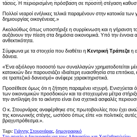
τάσεις. Η περιορισμένη πρόσβαση σε προσιτή στέγαση καθυστ
Πολλοί νεαροί ενήλικες τελικά παραμένουν στην κατοικία των
δημιουργίας οικογένειας.»
Ακολούθως όπως υποστήριξε η συρρίκνωση και η γήρανση του
αυξάνουν την πίεση στα δημόσια οικονομικά. Υπό την έννοια 
ανθεκτικότητα.
Σύμφωνα με τα στοιχεία που διαθέτει η
Κεντρική Τράπεζα
η α
δάνεια.
«Ένα αξιόλογο ποσοστό των συναλλαγών χρηματοδοτείται μέσω 
κατοικιών δεν παρουσιάζει ιδιαίτερη ευαισθησία στα επιτόκ
σε τραπεζικό δανεισμό» ανέφερε χαρακτηριστικά.
Προσέθεσε όμως ότι η ζήτηση παραμένει ισχυρή. Ενισχύεται 
των οικονομικών προσδοκιών και τα στοχευμένα μέτρα στήριξης
την αντίληψη ότι το ακίνητο είναι ένα σχετικά ασφαλές περιουσ
Ο κ. Στουρνάρας αναφέρθηκε στις πρωτοβουλίες που έχει ανα
της κοινωνικής στέγης, ωστόσο όπως είπε «οι πολιτικές αυτές
βραχυπρόθεσμα.».
Tags:
Γιάννης Στουρνάρας
,
δημογραφικό
Στο αρχείο η δικογραφία για τους Αθανασίου και Χατζηβασιλείου