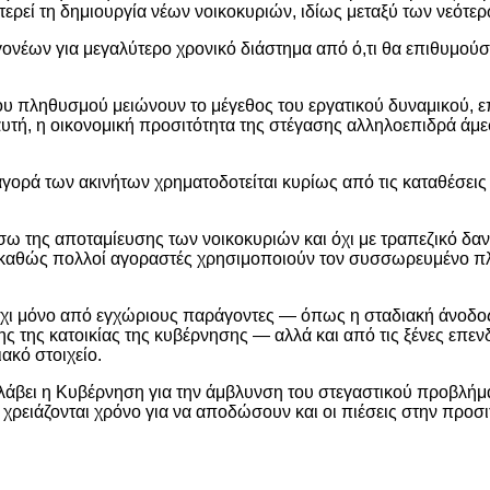
ερεί τη δημιουργία νέων νοικοκυριών, ιδίως μεταξύ των νεότε
 γονέων για μεγαλύτερο χρονικό διάστημα από ό,τι θα επιθυμο
 πληθυσμού μειώνουν το μέγεθος του εργατικού δυναμικού, ε
αυτή, η οικονομική προσιτότητα της στέγασης αλληλοεπιδρά άμε
γορά των ακινήτων χρηματοδοτείται κυρίως από τις καταθέσει
της αποταμίευσης των νοικοκυριών και όχι με τραπεζικό δανει
ια, καθώς πολλοί αγοραστές χρησιμοποιούν τον συσσωρευμένο π
όχι μόνο από εγχώριους παράγοντες — όπως η σταδιακή άνοδος 
 της κατοικίας της κυβέρνησης — αλλά και από τις ξένες επενδύ
ιακό στοιχείο.
λάβει η Κυβέρνηση για την άμβλυνση του στεγαστικού προβλήμα
 χρειάζονται χρόνο για να αποδώσουν και οι πιέσεις στην προσι