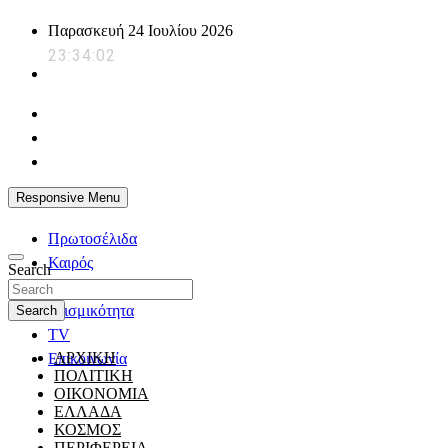
Skip
Παρασκευή 24 Ιουλίου 2026
to
23:34:03
content
powerplayer.gr
Responsive Menu
Πρωτοσέλιδα
Καιρός
Search
Ζώδια
Σεισμικότητα
Search
TV
ΑΡΧΙΚΗ
Επικοινωνία
ΠΟΛΙΤΙΚΗ
ΟΙΚΟΝΟΜΙΑ
ΕΛΛΑΔΑ
ΚΟΣΜΟΣ
ΠΕΡΙΦΕΡΕΙΑ