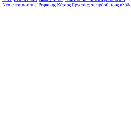
Πλοήγηση
Νέα επέκταση της Ψηφιακής Κάρτας Εργασίας σε πρόσθετους κλάδ
άρθρων