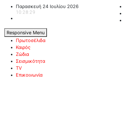
Skip
Παρασκευή 24 Ιουλίου 2026
to
10:28:30
content
Responsive Menu
Πρωτοσέλιδα
Καιρός
Ζώδια
Σεισμικότητα
TV
Επικοινωνία
powerplayer.gr