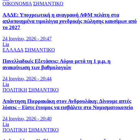
ΟΙΚΟΝΟΜΙΑ
ΣΗΜΑΝΤΙΚΟ
ΑΑΔΕ: Υποχρεωτική η αναγραφή ΑΦΜ πελάτη στα
απλοποιημένα τιμολόγια χονδρικής πώλησης καυσίμων από
το 2027
24 Ιουνίου, 2026 - 20:47
Lia
ΕΛΛΑΔΑ
ΣΗΜΑΝΤΙΚΟ
Πανελλαδικές Εξετάσεις: Αύριο μετά τη 1 μ.μ. η
ανακοίνωση των βαθμολογιών
24 Ιουνίου, 2026 - 20:44
Lia
ΠΟΛΙΤΙΚΗ
ΣΗΜΑΝΤΙΚΟ
Απάντηση Πιερρακάκη στον Ανδρουλάκη: Δίνουμε απτές
λύσεις – Είστε έτοιμος να εισβάλετε στο Νομισματοκοπείο
24 Ιουνίου, 2026 - 20:40
Lia
ΠΟΛΙΤΙΚΗ
ΣΗΜΑΝΤΙΚΟ