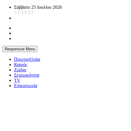
Skip
Σάββατο 25 Ιουλίου 2026
to
13:33:08
content
Responsive Menu
Πρωτοσέλιδα
Καιρός
Ζώδια
Σεισμικότητα
TV
Επικοινωνία
powerplayer.gr