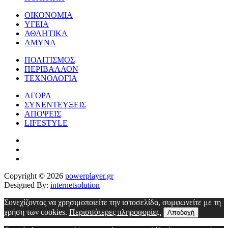
ΟΙΚΟΝΟΜΙΑ
ΥΓΕΙΑ
ΑΘΛΗΤΙΚΑ
ΑΜΥΝΑ
ΠΟΛΙΤΙΣΜΟΣ
ΠΕΡΙΒΑΛΛΟΝ
ΤΕΧΝΟΛΟΓΙΑ
ΑΓΟΡΑ
ΣΥΝΕΝΤΕΥΞΕΙΣ
ΑΠΟΨΕΙΣ
LIFESTYLE
Copyright © 2026
powerplayer.gr
Designed By:
internetsolution
Συνεχίζοντας να χρησιμοποιείτε την ιστοσελίδα, συμφωνείτε με τη
χρήση των cookies.
Περισσότερες πληροφορίες.
Αποδοχή