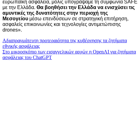
ευρωπαϊκή ασφάλεια, μόλις υπογράψαμε τη συμφωνία SAFE
με την Ελλάδα.
Θα βοηθήσει την Ελλάδα να ενισχύσει τις
αμυντικές της δυνατότητες στην περιοχή της
Μεσογείου
μέσω επενδύσεων σε στρατηγική επιτήρηση,
ασφαλείς επικοινωνίες και τεχνολογίες αντιμετώπισης
drones».
Πλοήγηση
Αδιαπραγμάτευτη προτεραιότητα της κυβέρνησης τα ζητήματα
εθνικής ασφάλειας
άρθρων
Στο μικροσκόπιο των εισαγγελικών αρχών η OpenAI για ζητήματα
ασφάλειας του ChatGPT