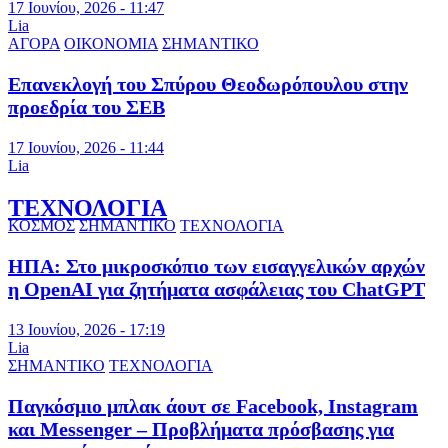
17 Ιουνίου, 2026 - 11:47
Lia
ΑΓΟΡΑ
ΟΙΚΟΝΟΜΙΑ
ΣΗΜΑΝΤΙΚΟ
Επανεκλογή του Σπύρου Θεοδωρόπουλου στην
προεδρία του ΣΕΒ
17 Ιουνίου, 2026 - 11:44
Lia
ΤΕΧΝΟΛΟΓΙΑ
ΚΟΣΜΟΣ
ΣΗΜΑΝΤΙΚΟ
ΤΕΧΝΟΛΟΓΙΑ
ΗΠΑ: Στο μικροσκόπιο των εισαγγελικών αρχών
η OpenAI για ζητήματα ασφάλειας του ChatGPT
13 Ιουνίου, 2026 - 17:19
Lia
ΣΗΜΑΝΤΙΚΟ
ΤΕΧΝΟΛΟΓΙΑ
Παγκόσμιο μπλακ άουτ σε Facebook, Instagram
και Messenger – Προβλήματα πρόσβασης για