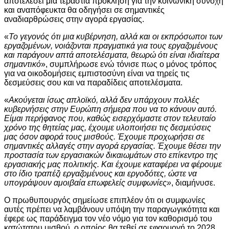
αποτελέσει μια τεράστια πρόκληση για την κοινωνική συνοχή
και αναπόφευκτα θα οδηγήσει σε σημαντικές
αναδιαρθρώσεις στην αγορά εργασίας.
«
Το γεγονός ότι μια κυβέρνηση, αλλά και οι εκπρόσωποι των
εργαζομένων, νοιάζονται πραγματικά για τους εργαζομένους
και παράγουν απτά αποτελέσματα, θεωρώ ότι είναι ιδιαίτερα
σημαντικό
», συμπλήρωσε ενώ τόνισε πως ο μόνος τρόπος
για να οικοδομήσεις εμπιστοσύνη είναι να τηρείς τις
δεσμεύσεις σου και να παραδίδεις αποτελέσματα.
«
Ακούγεται ίσως απλοϊκό, αλλά δεν υπάρχουν πολλές
κυβερνήσεις στην Ευρώπη σήμερα που να το κάνουν αυτό.
Είμαι περήφανος που, καθώς εισερχόμαστε στον τελευταίο
χρόνο της θητείας μας, έχουμε υλοποιήσει τις δεσμεύσεις
μας όσον αφορά τους μισθούς. Έχουμε προχωρήσει σε
σημαντικές αλλαγές στην αγορά εργασίας. Έχουμε θέσει την
προστασία των εργασιακών δικαιωμάτων στο επίκεντρο της
εργασιακής μας πολιτικής. Και έχουμε καταφέρει να φέρουμε
στο ίδιο τραπέζι εργαζομένους και εργοδότες, ώστε να
υπογράψουν αμοιβαία επωφελείς συμφωνίες»
, διαμήνυσε.
Ο πρωθυπουργός σημείωσε επιπλέον ότι οι συμφωνίες
αυτές πρέπει να λαμβάνουν υπόψη την παραγωγικότητα και
έφερε ως παράδειγμα τον νέο νόμο για τον καθορισμό του
κατώτατου μισθού, ο οποίος θα τεθεί σε εφαρμογή το 2028.