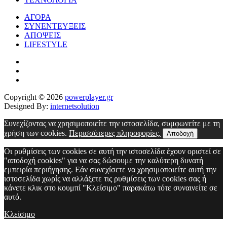
ΑΓΟΡΑ
ΣΥΝΕΝΤΕΥΞΕΙΣ
ΑΠΟΨΕΙΣ
LIFESTYLE
Copyright © 2026
powerplayer.gr
Designed By:
internetsolution
Συνεχίζοντας να χρησιμοποιείτε την ιστοσελίδα, συμφωνείτε με τη
χρήση των cookies.
Περισσότερες πληροφορίες.
Αποδοχή
Οι ρυθμίσεις των cookies σε αυτή την ιστοσελίδα έχουν οριστεί σε
"αποδοχή cookies" για να σας δώσουμε την καλύτερη δυνατή
εμπειρία περιήγησης. Εάν συνεχίσετε να χρησιμοποιείτε αυτή την
ιστοσελίδα χωρίς να αλλάξετε τις ρυθμίσεις των cookies σας ή
κάνετε κλικ στο κουμπί "Κλείσιμο" παρακάτω τότε συναινείτε σε
αυτό.
Κλείσιμο