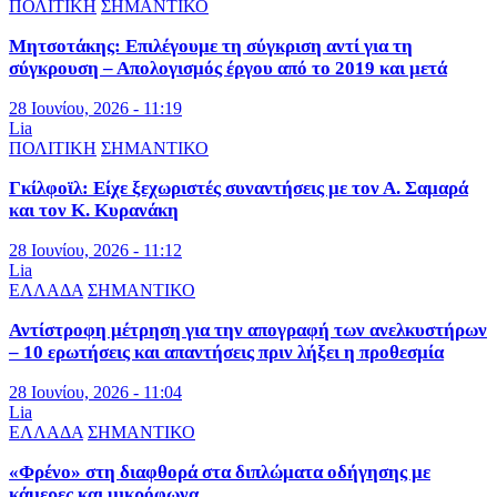
ΠΟΛΙΤΙΚΗ
ΣΗΜΑΝΤΙΚΟ
Μητσοτάκης: Επιλέγουμε τη σύγκριση αντί για τη
σύγκρουση – Απολογισμός έργου από το 2019 και μετά
28 Ιουνίου, 2026 - 11:19
Lia
ΠΟΛΙΤΙΚΗ
ΣΗΜΑΝΤΙΚΟ
Γκίλφοϊλ: Είχε ξεχωριστές συναντήσεις με τον Α. Σαμαρά
και τον Κ. Κυρανάκη
28 Ιουνίου, 2026 - 11:12
Lia
ΕΛΛΑΔΑ
ΣΗΜΑΝΤΙΚΟ
Αντίστροφη μέτρηση για την απογραφή των ανελκυστήρων
– 10 ερωτήσεις και απαντήσεις πριν λήξει η προθεσμία
28 Ιουνίου, 2026 - 11:04
Lia
ΕΛΛΑΔΑ
ΣΗΜΑΝΤΙΚΟ
«Φρένο» στη διαφθορά στα διπλώματα οδήγησης με
κάμερες και μικρόφωνα