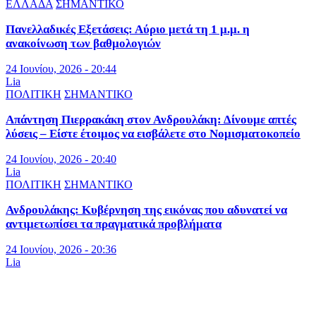
ΕΛΛΑΔΑ
ΣΗΜΑΝΤΙΚΟ
Πανελλαδικές Εξετάσεις: Αύριο μετά τη 1 μ.μ. η
ανακοίνωση των βαθμολογιών
24 Ιουνίου, 2026 - 20:44
Lia
ΠΟΛΙΤΙΚΗ
ΣΗΜΑΝΤΙΚΟ
Απάντηση Πιερρακάκη στον Ανδρουλάκη: Δίνουμε απτές
λύσεις – Είστε έτοιμος να εισβάλετε στο Νομισματοκοπείο
24 Ιουνίου, 2026 - 20:40
Lia
ΠΟΛΙΤΙΚΗ
ΣΗΜΑΝΤΙΚΟ
Ανδρουλάκης: Κυβέρνηση της εικόνας που αδυνατεί να
αντιμετωπίσει τα πραγματικά προβλήματα
24 Ιουνίου, 2026 - 20:36
Lia