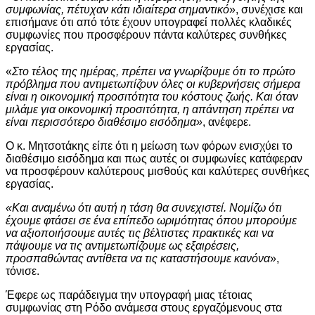
συμφωνίας, πέτυχαν κάτι ιδιαίτερα σημαντικό
», συνέχισε και
επισήμανε ότι από τότε έχουν υπογραφεί πολλές κλαδικές
συμφωνίες που προσφέρουν πάντα καλύτερες συνθήκες
εργασίας.
«
Στο τέλος της ημέρας, πρέπει να γνωρίζουμε ότι το πρώτο
πρόβλημα που αντιμετωπίζουν όλες οι κυβερνήσεις σήμερα
είναι η οικονομική προσιτότητα του κόστους ζωής. Και όταν
μιλάμε για οικονομική προσιτότητα, η απάντηση πρέπει να
είναι περισσότερο διαθέσιμο εισόδημα»
, ανέφερε.
Ο κ. Μητσοτάκης είπε ότι η μείωση των φόρων ενισχύει το
διαθέσιμο εισόδημα και πως αυτές οι συμφωνίες κατάφεραν
να προσφέρουν καλύτερους μισθούς και καλύτερες συνθήκες
εργασίας.
«Και αναμένω ότι αυτή η τάση θα συνεχιστεί. Νομίζω ότι
έχουμε φτάσει σε ένα επίπεδο ωριμότητας όπου μπορούμε
να αξιοποιήσουμε αυτές τις βέλτιστες πρακτικές και να
πάψουμε να τις αντιμετωπίζουμε ως εξαιρέσεις,
προσπαθώντας αντίθετα να τις καταστήσουμε κανόνα
»,
τόνισε.
Έφερε ως παράδειγμα την υπογραφή μιας τέτοιας
συμφωνίας στη Ρόδο ανάμεσα στους εργαζόμενους στα