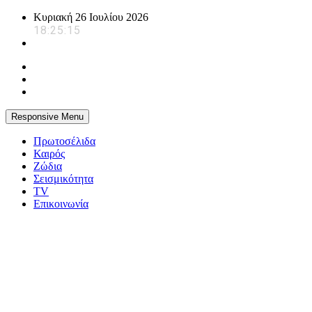
Skip
Κυριακή 26 Ιουλίου 2026
to
18:25:16
content
Responsive Menu
Πρωτοσέλιδα
Καιρός
Ζώδια
Σεισμικότητα
TV
Επικοινωνία
powerplayer.gr