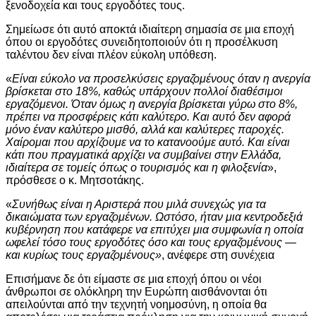
ξενοδοχεία και τους εργοδότες τους.
Σημείωσε ότι αυτό αποκτά ιδιαίτερη σημασία σε μια εποχή
όπου οι εργοδότες συνειδητοποιούν ότι η προσέλκυση
ταλέντου δεν είναι πλέον εύκολη υπόθεση.
«
Είναι εύκολο να προσελκύσεις εργαζομένους όταν η ανεργία
βρίσκεται στο 18%, καθώς υπάρχουν πολλοί διαθέσιμοι
εργαζόμενοι. Όταν όμως η ανεργία βρίσκεται γύρω στο 8%,
πρέπει να προσφέρεις κάτι καλύτερο. Και αυτό δεν αφορά
μόνο έναν καλύτερο μισθό, αλλά και καλύτερες παροχές.
Χαίρομαι που αρχίζουμε να το κατανοούμε αυτό. Και είναι
κάτι που πραγματικά αρχίζει να συμβαίνει στην Ελλάδα,
ιδιαίτερα σε τομείς όπως ο τουρισμός και η φιλοξενία
»,
πρόσθεσε ο κ. Μητσοτάκης.
«
Συνήθως είναι η Αριστερά που μιλά συνεχώς για τα
δικαιώματα των εργαζομένων. Ωστόσο, ήταν μια κεντροδεξιά
κυβέρνηση που κατάφερε να επιτύχει μια συμφωνία η οποία
ωφελεί τόσο τους εργοδότες όσο και τους εργαζομένους —
και κυρίως τους εργαζομένους»
, ανέφερε στη συνέχεια
Επισήμανε δε ότι είμαστε σε μια εποχή όπου οι νέοι
άνθρωποι σε ολόκληρη την Ευρώπη αισθάνονται ότι
απειλούνται από την τεχνητή νοημοσύνη, η οποία θα