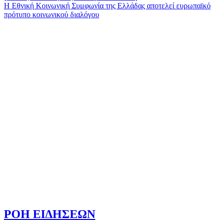
άρθρων
Η Εθνική Κοινωνική Συμφωνία της Ελλάδας αποτελεί ευρωπαϊκό
πρότυπο κοινωνικού διαλόγου
ΡΟΗ ΕΙΔΗΣΕΩΝ