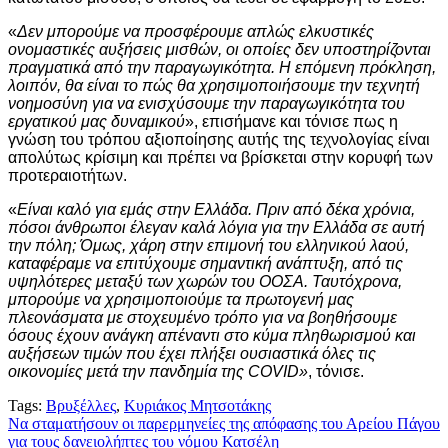
«
Δεν μπορούμε να προσφέρουμε απλώς ελκυστικές
ονομαστικές αυξήσεις μισθών, οι οποίες δεν υποστηρίζονται
πραγματικά από την παραγωγικότητα. Η επόμενη πρόκληση,
λοιπόν, θα είναι το πώς θα χρησιμοποιήσουμε την τεχνητή
νοημοσύνη για να ενισχύσουμε την παραγωγικότητα του
εργατικού μας δυναμικού
», επισήμανε και τόνισε πως η
γνώση του τρόπου αξιοποίησης αυτής της τεχνολογίας είναι
απολύτως κρίσιμη και πρέπει να βρίσκεται στην κορυφή των
προτεραιοτήτων.
«
Είναι καλό για εμάς στην Ελλάδα. Πριν από δέκα χρόνια,
πόσοι άνθρωποι έλεγαν καλά λόγια για την Ελλάδα σε αυτή
την πόλη; Όμως, χάρη στην επιμονή του ελληνικού λαού,
καταφέραμε να επιτύχουμε σημαντική ανάπτυξη, από τις
υψηλότερες μεταξύ των χωρών του ΟΟΣΑ. Ταυτόχρονα,
μπορούμε να χρησιμοποιούμε τα πρωτογενή μας
πλεονάσματα με στοχευμένο τρόπο για να βοηθήσουμε
όσους έχουν ανάγκη απέναντι στο κύμα πληθωρισμού και
αυξήσεων τιμών που έχει πλήξει ουσιαστικά όλες τις
οικονομίες μετά την πανδημία της COVID»
, τόνισε.
Tags:
Βρυξέλλες
,
Κυριάκος Μητσοτάκης
Πλοήγηση
Να σταματήσουν οι παρερμηνείες της απόφασης του Αρείου Πάγου
για τους δανειολήπτες του νόμου Κατσέλη