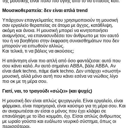
της μουσικής είναι πολύ πιο υγιής από το να σπάσεις κάτι.
Μουσικοθεραπεία: δεν είναι απλά trend
Υπάρχουν επαγγελματίες που χρησιμοποιούν τη μουσική
σαν εργαλείο θεραπείας σε άτομα με άγχος, κατάθλιψη,
ακόμη και άνοια. Η μουσική μπορεί να κινητοποιήσει
αναμνήσεις, να επανασυνδέσει τον άνθρωπο με τον εαυτό
του ή να βοηθήσει στην έκφραση συναισθημάτων που δεν
μπορούν να ειπωθούν αλλιώς.
Και τελικά, τι να βάλεις να ακούσεις;
Η απάντηση είναι πιο απλή από όσο φαντάζεσαι: αυτό που
σου κάνει καλό. Αν αυτό σημαίνει ABBA, βάλε ABBA. Αν
είναι dark techno, πάμε dark techno. Δεν υπάρχει «σωστή»
μουσική, αλλά μόνο αυτή που κάνει εσένα να νιώθεις λίγο
πιο οκ με τη μέρα σου.
Γιατί, ναι, το τραγούδι «σώζει» (και ψυχές)
Η μουσική δεν είναι απλώς ψυχαγωγία. Είναι εργαλείο, είναι
φάρμακο, είναι παρηγοριά, είναι καύσιμο για τη μέρα σου. Και
αν αναρωτιέσαι αν είσαι ο μόνος που έχει κλάψει σε
επανάληψη με το ίδιο κομμάτι, όχι. Είσαι απλώς άνθρωπος
με ωραίο γούστο και ευάλωτο νευρικό σύστημα, όπως οι
περισσότεροι.