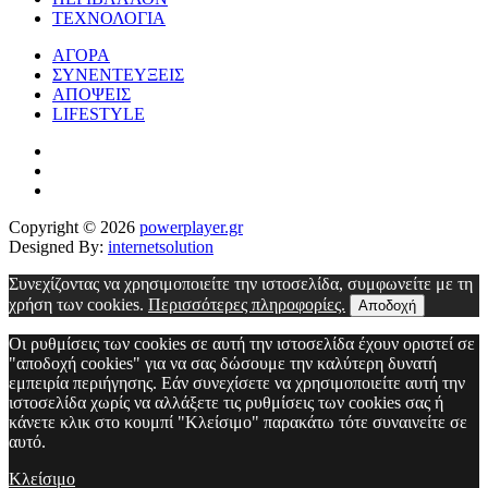
ΤΕΧΝΟΛΟΓΙΑ
ΑΓΟΡΑ
ΣΥΝΕΝΤΕΥΞΕΙΣ
ΑΠΟΨΕΙΣ
LIFESTYLE
Copyright © 2026
powerplayer.gr
Designed By:
internetsolution
Συνεχίζοντας να χρησιμοποιείτε την ιστοσελίδα, συμφωνείτε με τη
χρήση των cookies.
Περισσότερες πληροφορίες.
Αποδοχή
Οι ρυθμίσεις των cookies σε αυτή την ιστοσελίδα έχουν οριστεί σε
"αποδοχή cookies" για να σας δώσουμε την καλύτερη δυνατή
εμπειρία περιήγησης. Εάν συνεχίσετε να χρησιμοποιείτε αυτή την
ιστοσελίδα χωρίς να αλλάξετε τις ρυθμίσεις των cookies σας ή
κάνετε κλικ στο κουμπί "Κλείσιμο" παρακάτω τότε συναινείτε σε
αυτό.
Κλείσιμο