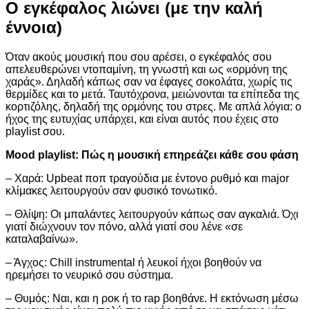
Ο εγκέφαλος λιώνει (με την καλή
έννοια)
Όταν ακούς μουσική που σου αρέσει, ο εγκέφαλός σου
απελευθερώνει ντοπαμίνη, τη γνωστή και ως «ορμόνη της
χαράς». Δηλαδή κάπως σαν να έφαγες σοκολάτα, χωρίς τις
θερμίδες και το μετά. Ταυτόχρονα, μειώνονται τα επίπεδα της
κορτιζόλης, δηλαδή της ορμόνης του στρες. Με απλά λόγια: ο
ήχος της ευτυχίας υπάρχει, και είναι αυτός που έχεις στο
playlist σου.
Mood playlist: Πώς η μουσική επηρεάζει κάθε σου φάση
– Χαρά: Upbeat ποπ τραγούδια με έντονο ρυθμό και major
κλίμακες λειτουργούν σαν φυσικό τονωτικό.
– Θλίψη: Οι μπαλάντες λειτουργούν κάπως σαν αγκαλιά. Όχι
γιατί διώχνουν τον πόνο, αλλά γιατί σου λένε «σε
καταλαβαίνω».
– Άγχος: Chill instrumental ή λευκοί ήχοι βοηθούν να
ηρεμήσει το νευρικό σου σύστημα.
– Θυμός: Ναι, και η ροκ ή το rap βοηθάνε. Η εκτόνωση μέσω