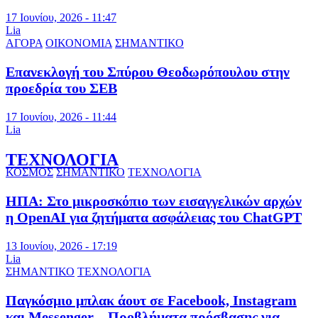
17 Ιουνίου, 2026 - 11:47
Lia
ΑΓΟΡΑ
ΟΙΚΟΝΟΜΙΑ
ΣΗΜΑΝΤΙΚΟ
Επανεκλογή του Σπύρου Θεοδωρόπουλου στην
προεδρία του ΣΕΒ
17 Ιουνίου, 2026 - 11:44
Lia
ΤΕΧΝΟΛΟΓΙΑ
ΚΟΣΜΟΣ
ΣΗΜΑΝΤΙΚΟ
ΤΕΧΝΟΛΟΓΙΑ
ΗΠΑ: Στο μικροσκόπιο των εισαγγελικών αρχών
η OpenAI για ζητήματα ασφάλειας του ChatGPT
13 Ιουνίου, 2026 - 17:19
Lia
ΣΗΜΑΝΤΙΚΟ
ΤΕΧΝΟΛΟΓΙΑ
Παγκόσμιο μπλακ άουτ σε Facebook, Instagram
και Messenger – Προβλήματα πρόσβασης για