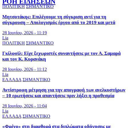
ΡΟΗ ΕΙΔΗΣΕΩΝ
ΠΟΛΙΤΙΚΗ
ΣΗΜΑΝΤΙΚΟ
Μητσοτάκης: Επιλέγουμε τη σύγκριση αντί για τη
σύγκρουση – Απολογισμός έργου από το 2019 και μετά
28 Ιουνίου, 2026 - 11:19
Lia
ΠΟΛΙΤΙΚΗ
ΣΗΜΑΝΤΙΚΟ
Γκίλφοϊλ: Είχε ξεχωριστές συναντήσεις με τον Α. Σαμαρά
και τον Κ. Κυρανάκη
28 Ιουνίου, 2026 - 11:12
Lia
ΕΛΛΑΔΑ
ΣΗΜΑΝΤΙΚΟ
Αντίστροφη μέτρηση για την απογραφή των ανελκυστήρων
– 10 ερωτήσεις και απαντήσεις πριν λήξει η προθεσμία
28 Ιουνίου, 2026 - 11:04
Lia
ΕΛΛΑΔΑ
ΣΗΜΑΝΤΙΚΟ
«Φρένο» στη διαφθορά στα διπλώματα οδήγησης με