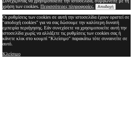
Συνεχίζοντας να χρησιμοποιείτε την ιστοσελίδα, συμφωνείτε με τη
χρήση των cookies.
Περισσότερες πληροφορίες.
Αποδοχή
Οι ρυθμίσεις των cookies σε αυτή την ιστοσελίδα έχουν οριστεί σε
"αποδοχή cookies" για να σας δώσουμε την καλύτερη δυνατή
εμπειρία περιήγησης. Εάν συνεχίσετε να χρησιμοποιείτε αυτή την
ιστοσελίδα χωρίς να αλλάξετε τις ρυθμίσεις των cookies σας ή
κάνετε κλικ στο κουμπί "Κλείσιμο" παρακάτω τότε συναινείτε σε
αυτό.
Κλείσιμο