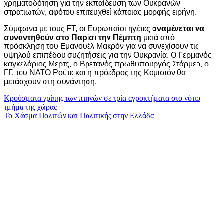
χρηματοδότηση για την εκπαίδευση των Ουκρανών
στρατιωτών, αφότου επιτευχθεί κάποιας μορφής ειρήνη.
Σύμφωνα με τους FT, οι Ευρωπαίοι ηγέτες
αναμένεται να
συναντηθούν στο Παρίσι την Πέμπτη
μετά από
πρόσκληση του Εμανουέλ Μακρόν για να συνεχίσουν τις
υψηλού επιπέδου συζητήσεις για την Ουκρανία. O Γερμανός
καγκελάριος Μερτς, ο Βρετανός πρωθυπουργός Στάρμερ, ο
ΓΓ. του ΝΑΤΟ Ρούτε και η πρόεδρος της Κομισιόν θα
μετάσχουν στη συνάντηση.
Πλοήγηση
Κρούσματα γρίπης των πτηνών σε τρία αγροκτήματα στο νότιο
τμήμα της χώρας
άρθρων
Το Χάσμα Πολιτών και Πολιτικής στην Ελλάδα