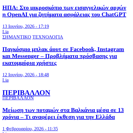
ΗΠΑ: Στο μικροσκόπιο των εισαγγελικών αρχών
η OpenAI για ζητήματα ασφάλειας του ChatGPT
13 Ιουνίου, 2026 - 17:19
Lia
ΣΗΜΑΝΤΙΚΟ
ΤΕΧΝΟΛΟΓΙΑ
Παγκόσμιο μπλακ άουτ σε Facebook, Instagram
και Messenger – Προβλήματα πρόσβασης για
εκατομμύρια χρήστες
12 Ιουνίου, 2026 - 18:48
Lia
ΠΕΡΙΒΑΛΛΟΝ
ΠΕΡΙΒΑΛΛΟΝ
Μείωση των ποταμών στα Βαλκάνια μέσα σε 13
χρόνια – Τι αναφέρει έκθεση για την Ελλάδα
1 Φεβρουαρίου, 2026 - 11:35