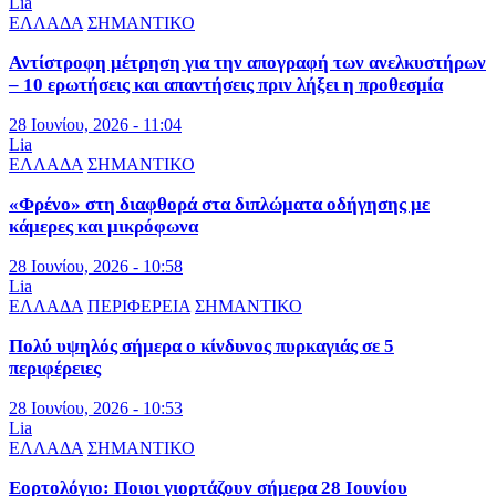
Lia
ΕΛΛΑΔΑ
ΣΗΜΑΝΤΙΚΟ
Αντίστροφη μέτρηση για την απογραφή των ανελκυστήρων
– 10 ερωτήσεις και απαντήσεις πριν λήξει η προθεσμία
28 Ιουνίου, 2026 - 11:04
Lia
ΕΛΛΑΔΑ
ΣΗΜΑΝΤΙΚΟ
«Φρένο» στη διαφθορά στα διπλώματα οδήγησης με
κάμερες και μικρόφωνα
28 Ιουνίου, 2026 - 10:58
Lia
ΕΛΛΑΔΑ
ΠΕΡΙΦΕΡΕΙΑ
ΣΗΜΑΝΤΙΚΟ
Πολύ υψηλός σήμερα ο κίνδυνος πυρκαγιάς σε 5
περιφέρειες
28 Ιουνίου, 2026 - 10:53
Lia
ΕΛΛΑΔΑ
ΣΗΜΑΝΤΙΚΟ
Εορτολόγιο: Ποιοι γιορτάζουν σήμερα 28 Ιουνίου