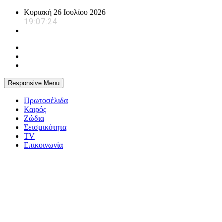
Skip
Κυριακή 26 Ιουλίου 2026
to
19:07:25
content
Responsive Menu
Πρωτοσέλιδα
Καιρός
Ζώδια
Σεισμικότητα
TV
Επικοινωνία
powerplayer.gr