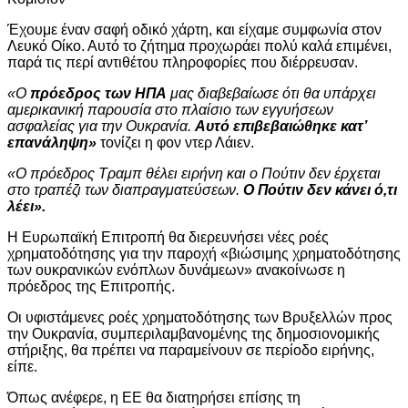
Έχουμε έναν σαφή οδικό χάρτη, και είχαμε συμφωνία στον
Λευκό Οίκο. Αυτό το ζήτημα προχωράει πολύ καλά επιμένει,
παρά τις περί αντιθέτου πληροφορίες που διέρρευσαν.
«Ο
πρόεδρος των ΗΠΑ
μας διαβεβαίωσε ότι θα υπάρχει
αμερικανική παρουσία στο πλαίσιο των εγγυήσεων
ασφαλείας για την Ουκρανία.
Αυτό επιβεβαιώθηκε κατ’
επανάληψη»
τονίζει η φον ντερ Λάιεν.
«Ο πρόεδρος Τραμπ θέλει ειρήνη και ο Πούτιν δεν έρχεται
στο τραπέζι των διαπραγματεύσεων.
Ο Πούτιν δεν κάνει ό,τι
λέει».
Η Ευρωπαϊκή Επιτροπή θα διερευνήσει νέες ροές
χρηματοδότησης για την παροχή «βιώσιμης χρηματοδότησης
των ουκρανικών ενόπλων δυνάμεων» ανακοίνωσε η
πρόεδρος της Επιτροπής.
Οι υφιστάμενες ροές χρηματοδότησης των Βρυξελλών προς
την Ουκρανία, συμπεριλαμβανομένης της δημοσιονομικής
στήριξης, θα πρέπει να παραμείνουν σε περίοδο ειρήνης,
είπε.
Όπως ανέφερε, η ΕΕ θα διατηρήσει επίσης τη