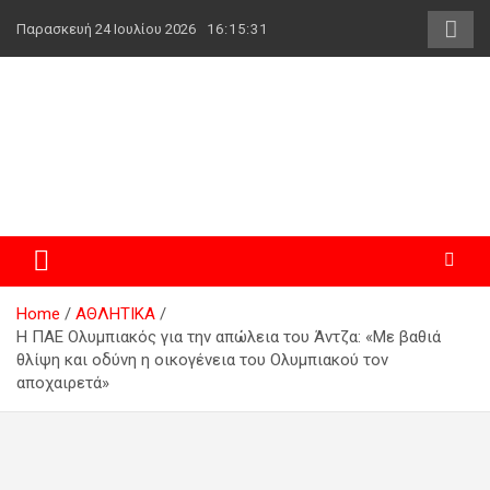
Skip
Παρασκευή 24 Ιουλίου 2026
16:15:31
to
content
powerplayer.gr
Home
ΑΘΛΗΤΙΚΑ
Η ΠΑΕ Ολυμπιακός για την απώλεια του Άντζα: «Με βαθιά
θλίψη και οδύνη η οικογένεια του Ολυμπιακού τον
αποχαιρετά»