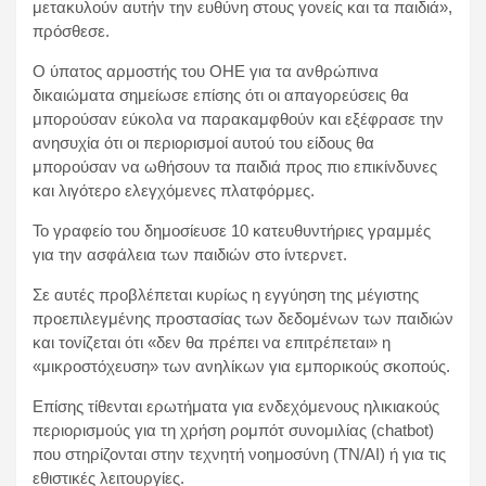
μετακυλούν αυτήν την ευθύνη στους γονείς και τα παιδιά»,
πρόσθεσε.
Ο ύπατος αρμοστής του ΟΗΕ για τα ανθρώπινα
δικαιώματα σημείωσε επίσης ότι οι απαγορεύσεις θα
μπορούσαν εύκολα να παρακαμφθούν και εξέφρασε την
ανησυχία ότι οι περιορισμοί αυτού του είδους θα
μπορούσαν να ωθήσουν τα παιδιά προς πιο επικίνδυνες
και λιγότερο ελεγχόμενες πλατφόρμες.
Το γραφείο του δημοσίευσε 10 κατευθυντήριες γραμμές
για την ασφάλεια των παιδιών στο ίντερνετ.
Σε αυτές προβλέπεται κυρίως η εγγύηση της μέγιστης
προεπιλεγμένης προστασίας των δεδομένων των παιδιών
και τονίζεται ότι «δεν θα πρέπει να επιτρέπεται» η
«μικροστόχευση» των ανηλίκων για εμπορικούς σκοπούς.
Επίσης τίθενται ερωτήματα για ενδεχόμενους ηλικιακούς
περιορισμούς για τη χρήση ρομπότ συνομιλίας (chatbot)
που στηρίζονται στην τεχνητή νοημοσύνη (ΤΝ/AI) ή για τις
εθιστικές λειτουργίες.