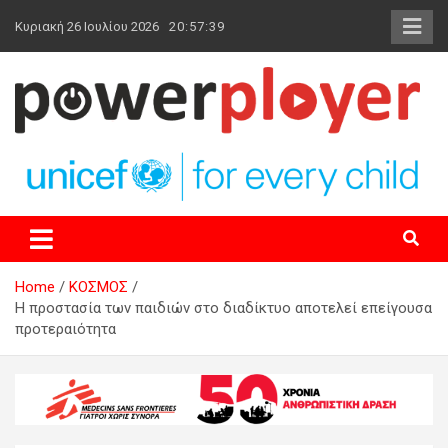
Skip
Κυριακή 26 Ιουλίου 2026
20:57:39
to
content
powerplayer.gr
Home
ΚΟΣΜΟΣ
Η προστασία των παιδιών στο διαδίκτυο αποτελεί επείγουσα
προτεραιότητα