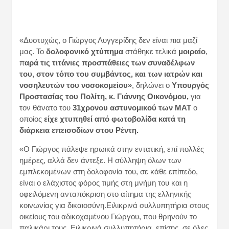
«Δυστυχώς, ο Γιώργος Λυγγερίδης δεν είναι πια μαζί
μας. Το
δολοφονικό χτύπημα
στάθηκε τελικά
μοιραίο
,
π
αρά τις τιτάνιες προσπάθειες των συναδέλφων
του, στον τόπο του συμβάντος, και των ιατρών και
νοσηλευτών του νοσοκομείου»
, δηλώνει ο
Υπουργός
Προστασίας του Πολίτη, κ. Γιάννης Οικονόμου,
για
τον θάνατο του
31χρονου αστυνομικού των ΜΑΤ
ο
οποίος
είχε χτυπηθεί από φωτοβολίδα κατά τη
διάρκεια επεισοδίων στου Ρέντη.
«Ο Γιώργος πάλεψε ηρωικά στην εντατική, επί πολλές
ημέρες, αλλά δεν άντεξε. Η σύλληψη όλων των
εμπλεκομένων στη δολοφονία του, σε κάθε επίπεδο,
είναι ο ελάχιστος φόρος τιμής στη μνήμη του και η
οφειλόμενη ανταπόκριση στο αίτημα της ελληνικής
κοινωνίας για δικαιοσύνη.Ειλικρινά συλλυπητήρια στους
οικείους του αδικοχαμένου Γιώργου, που θρηνούν το
παλικάρι τους. Ειλικρινά συλλυπητήρια, επίσης, σε όλες