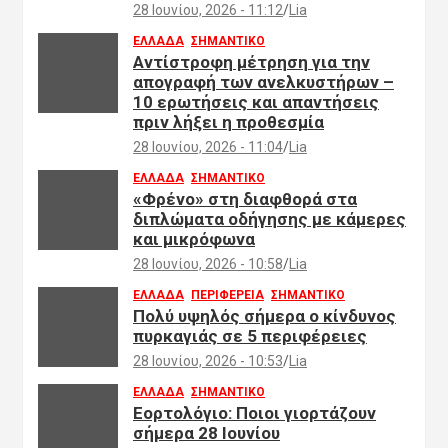
28 Ιουνίου, 2026 - 11:12
Lia
ΕΛΛΑΔΑ
ΣΗΜΑΝΤΙΚΟ
Αντίστροφη μέτρηση για την
απογραφή των ανελκυστήρων –
10 ερωτήσεις και απαντήσεις
πριν λήξει η προθεσμία
28 Ιουνίου, 2026 - 11:04
Lia
ΕΛΛΑΔΑ
ΣΗΜΑΝΤΙΚΟ
«Φρένο» στη διαφθορά στα
διπλώματα οδήγησης με κάμερες
και μικρόφωνα
28 Ιουνίου, 2026 - 10:58
Lia
ΕΛΛΑΔΑ
ΠΕΡΙΦΕΡΕΙΑ
ΣΗΜΑΝΤΙΚΟ
Πολύ υψηλός σήμερα ο κίνδυνος
πυρκαγιάς σε 5 περιφέρειες
28 Ιουνίου, 2026 - 10:53
Lia
ΕΛΛΑΔΑ
ΣΗΜΑΝΤΙΚΟ
Εορτολόγιο: Ποιοι γιορτάζουν
σήμερα 28 Ιουνίου