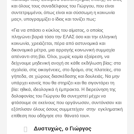
και όλους τους συναδέλφους του Γιώργου, που είναι
συντετριμμένοι, όπως είναι και σύσσωμη η κοινωνία
μας», υπογραμμίζει ο ίδιος και τονίζει πως:
«Για να σπάσει ο κύκλος του αίματος, ο οποίος
πληγώνει βαριά τόσο την ΕΛΑΣ όσο και την ελληνική
κοινωνία, χρειάζεται, πέρα από αστυνομικά και
δικονομικά μέτρα, μια αρραγής κοινωνική συμμαχία
απέναντι στη βία. Όλοι, χωρίς καμία εξαίρεση, να
δείχνουμε μηδενική ανοχή σε κάθε εκδήλωση βίας: στα
σχολεία, στις οικογένειες, στο δρόμο, στις πλατείες, στα
γήπεδα, σε χώρους διασκέδασης και δουλειάς. Να μην
υπάρχει κανείς που θα στηρίζει και θα σιγοντάρει τη
βία: ηθικά, ιδεολογικά ή έμπρακτα. Η διερεύνηση της
δολοφονίας του Γιώργου θα συνεχιστεί μέχρι να
φτάσουμε σε εκείνους που οργάνωσαν, συντόνισαν και
εξόπλισαν όλους όσους συμμετείχαν στην εγκληματική
επίθεση που οδήγησε στο θάνατό του».
Δυστυχώς, ο Γιώργος