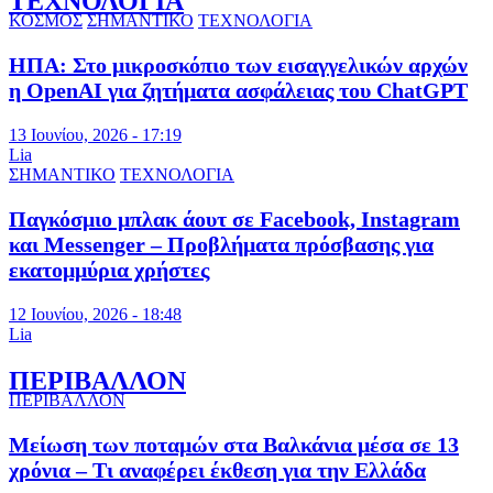
ΤΕΧΝΟΛΟΓΙΑ
ΚΟΣΜΟΣ
ΣΗΜΑΝΤΙΚΟ
ΤΕΧΝΟΛΟΓΙΑ
ΗΠΑ: Στο μικροσκόπιο των εισαγγελικών αρχών
η OpenAI για ζητήματα ασφάλειας του ChatGPT
13 Ιουνίου, 2026 - 17:19
Lia
ΣΗΜΑΝΤΙΚΟ
ΤΕΧΝΟΛΟΓΙΑ
Παγκόσμιο μπλακ άουτ σε Facebook, Instagram
και Messenger – Προβλήματα πρόσβασης για
εκατομμύρια χρήστες
12 Ιουνίου, 2026 - 18:48
Lia
ΠΕΡΙΒΑΛΛΟΝ
ΠΕΡΙΒΑΛΛΟΝ
Μείωση των ποταμών στα Βαλκάνια μέσα σε 13
χρόνια – Τι αναφέρει έκθεση για την Ελλάδα