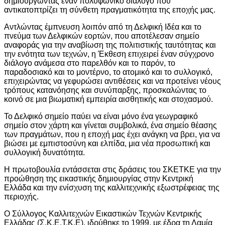
δημιουργώντας έναν πολυφωνικό διάλογο που
αντικατοπτρίζει τη σύνθετη πραγματικότητα της εποχής μας.
Αντλώντας έμπνευση λοιπόν από τη Δελφική Ιδέα και το
πνεύμα των Δελφικών εορτών, που αποτέλεσαν σημείο
αναφοράς για την αναβίωση της πολιτιστικής ταυτότητας και
την ενότητα των τεχνών, η Έκθεση επιχειρεί έναν σύγχρονο
διάλογο ανάμεσα στο παρελθόν και το παρόν, το
παραδοσιακό και το μοντέρνο, το ατομικό και το συλλογικό,
επιχειρώντας να γεφυρώσει αντιθέσεις και να προτείνει νέους
τρόπους κατανόησης και συνύπαρξης, προσκαλώντας το
κοινό σε μια βιωματική εμπειρία αισθητικής και στοχασμού.
Το Δελφικό σημείο παύει να είναι μόνο ένα γεωγραφικό
σημείο στον χάρτη και γίνεται συμβολικά, ένα σημείο θέασης
των πραγμάτων, που η εποχή μας έχει ανάγκη να βρει, για να
βιώσει με εμπιστοσύνη και ελπίδα, μια νέα προσωπική και
συλλογική δυνατότητα.
Η πρωτοβουλία εντάσσεται στις δράσεις του ΣΚΕΤΚΕ για την
προώθηση της εικαστικής δημιουργίας στην Κεντρική
Ελλάδα και την ενίσχυση της καλλιτεχνικής εξωστρέφειας της
περιοχής.
Ο Σύλλογος Καλλιτεχνών Εικαστικών Τεχνών Κεντρικής
Ελλάδας (Σ.Κ.Ε.Τ.Κ.Ε), ιδρύθηκε το 1999, με έδρα τη Λαμία