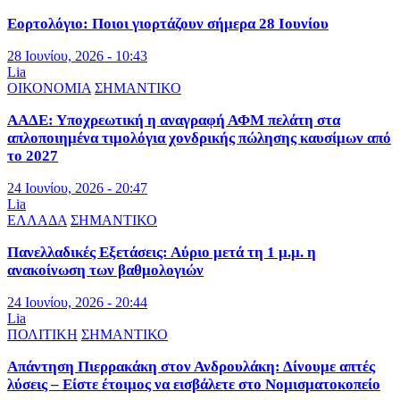
Εορτολόγιο: Ποιοι γιορτάζουν σήμερα 28 Ιουνίου
28 Ιουνίου, 2026 - 10:43
Lia
ΟΙΚΟΝΟΜΙΑ
ΣΗΜΑΝΤΙΚΟ
ΑΑΔΕ: Υποχρεωτική η αναγραφή ΑΦΜ πελάτη στα
απλοποιημένα τιμολόγια χονδρικής πώλησης καυσίμων από
το 2027
24 Ιουνίου, 2026 - 20:47
Lia
ΕΛΛΑΔΑ
ΣΗΜΑΝΤΙΚΟ
Πανελλαδικές Εξετάσεις: Αύριο μετά τη 1 μ.μ. η
ανακοίνωση των βαθμολογιών
24 Ιουνίου, 2026 - 20:44
Lia
ΠΟΛΙΤΙΚΗ
ΣΗΜΑΝΤΙΚΟ
Απάντηση Πιερρακάκη στον Ανδρουλάκη: Δίνουμε απτές
λύσεις – Είστε έτοιμος να εισβάλετε στο Νομισματοκοπείο