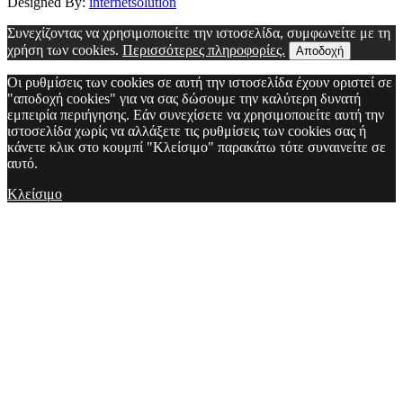
Designed By:
internetsolution
Συνεχίζοντας να χρησιμοποιείτε την ιστοσελίδα, συμφωνείτε με τη
χρήση των cookies.
Περισσότερες πληροφορίες.
Αποδοχή
Οι ρυθμίσεις των cookies σε αυτή την ιστοσελίδα έχουν οριστεί σε
"αποδοχή cookies" για να σας δώσουμε την καλύτερη δυνατή
εμπειρία περιήγησης. Εάν συνεχίσετε να χρησιμοποιείτε αυτή την
ιστοσελίδα χωρίς να αλλάξετε τις ρυθμίσεις των cookies σας ή
κάνετε κλικ στο κουμπί "Κλείσιμο" παρακάτω τότε συναινείτε σε
αυτό.
Κλείσιμο