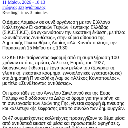
11 Μαΐου, 2026 - 18:13
Γιώργος Στεργιόπουλος
Reading Time:
3
minutes
Ο Δήμος Λαμιέων σε συνδιοργάνωση με τον Σύλλογο
Καλλιτεχνών Εικαστικών Τεχνών Κεντρικής Ελλάδας
(Σ.Κ.Ε.Τ.Κ.Ε), θα εγκαινιάσουν την εικαστική έκθεση, με τίτλο:
«Συνθέτοντας Αντιθέσεις», στην κύρια αίθουσα της
Δημοτικής Πινακοθήκης Λαμίας «Αλ. Κοντόπουλος», την
Παρασκευή 15 Μαΐου στις 19:30.
Ο ΣΚΕΤΚΕ παίρνοντας αφορμή από τη συμπλήρωση 100
χρόνων από τις πρώτες Δελφικές Εορτές του 1927,
διοργανώνει έκθεση με έργα των μελών του (ζωγραφική,
γλυπτική, εικαστικό κόσμημα, εννοιολογικές εγκαταστάσεις)
στη Δημοτική Πινακοθήκη Λαμίας «Αλέκος Κοντόπουλος»,
με τίτλο «Συνθέτοντας αντιθέσεις».
Οι προσπάθειες του Άγγελου Σικελιανού και της Εύας
Πάλμερ να διαδώσουν το Δελφικό όραμα για την ειρήνη και
τη συνεργασία των λαών της Γης, γίνεται αφορμή έμπνευσης
και καλλιτεχνικής έκφρασης από το σύνολο των δημιουργών.
Οι 47 συμμετέχοντες καλλιτέχνες προσεγγίζουν το θέμα μέσα
από αντιθετικά εικαστικά μέσα και προσωπικές αφηγήσεις,