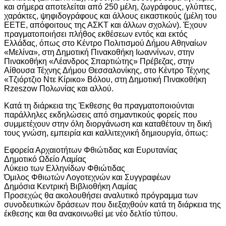
και σήμερα αποτελείται από 250 μέλη, ζωγράφους, γλύπτες,
χαράκτες, ψηφιδογράφους και άλλους εικαστικούς (μέλη του
ΕΕΤΕ, απόφοιτους της ΑΣΚΤ και άλλων σχολών). Έχουν
πραγματοποιήσει πλήθος εκθέσεων εντός και εκτός
Ελλάδας, όπως στο Κέντρο Πολιτισμού Δήμου Αθηναίων
«Μελίνα», στη Δημοτική Πινακοθήκη Ιωαννίνων, στην
Πινακοθήκη «Λέανδρος Σπαρτιώτης» Πρέβεζας, στην
Αίθουσα Τέχνης Δήμου Θεσσαλονίκης, στο Κέντρο Τέχνης
«Τζιόρτζιο Ντε Κίρικο» Βόλου, στη Δημοτική Πινακοθήκη
Rzeszow Πολωνίας και αλλού.
Κατά τη διάρκεια της Έκθεσης θα πραγματοποιούνται
παράλληλες εκδηλώσεις από σημαντικούς φορείς που
συμμετέχουν στην όλη διοργάνωση και καταθέτουν τη δική
τους γνώση, εμπειρία και καλλιτεχνική δημιουργία, όπως:
Εφορεία Αρχαιοτήτων Φθιώτιδας και Ευρυτανίας
Δημοτικό Ωδείο Λαμίας
Λύκειο των Ελληνίδων Φθιώτιδας
Όμιλος Φθιωτών Λογοτεχνών και Συγγραφέων
Δημόσια Κεντρική Βιβλιοθήκη Λαμίας
Προσεχώς θα ακολουθήσει αναλυτικό πρόγραμμα των
συνοδευτικών δράσεων που διεξαχθούν κατά τη διάρκεια της
έκθεσης και θα ανακοινωθεί με νέο δελτίο τύπου.