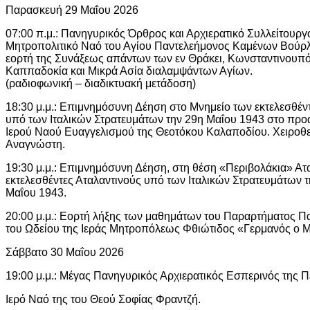
Παρασκευή 29 Μαΐου 2026
07:00 π.μ.: Πανηγυρικός Όρθρος και Αρχιερατικό Συλλείτουργ
Μητροπολιτικό Ναό του Αγίου Παντελεήμονος Καμένων Βούρλ
εορτή της Συνάξεως απάντων των εν Θράκει, Κωνσταντινουπό
Καππαδοκία και Μικρά Ασία διαλαμψάντων Αγίων.
(ραδιοφωνική – διαδικτυακή μετάδοση)
18:30 μ.μ.: Επιμνημόσυνη Δέηση στο Μνημείο των εκτελεσθ
υπό των Ιταλικών Στρατευμάτων την 29η Μαΐου 1943 στο προ
Ιερού Ναού Ευαγγελισμού της Θεοτόκου Καλαποδίου. Χειροθ
Αναγνώστη.
19:30 μ.μ.: Επιμνημόσυνη Δέηση, στη θέση «Περιβολάκια» Ατα
εκτελεσθέντες Αταλαντινούς υπό των Ιταλικών Στρατευμάτων τ
Μαΐου 1943.
20:00 μ.μ.: Εορτή λήξης των μαθημάτων του Παραρτήματος Π
του Ωδείου της Ιεράς Μητροπόλεως Φθιώτιδος «Γερμανός ο 
Σάββατο 30 Μαΐου 2026
19:00 μ.μ.: Μέγας Πανηγυρικός Αρχιερατικός Εσπερινός της 
Ιερό Ναό της του Θεού Σοφίας Φραντζή.