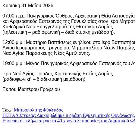
Κυριακή 31 Μαΐου 2026
07:00 π.μ.: Πανηγυρικός Όρθρος, Αρχιερατική Θεία Λειτουργί
και Αρχιερατικός Εσπερινός της Γονυκλισίας στον Ιερό Μητροπ
Καθεδρικό Ναό Ευαγγελισμού της Θεοτόκου Λαμίας.
(τηλεοπτική – ραδιοφωνική – διαδικτυακή μετάδοση).
12:00 μ.μ.: Μυστήριο Βαπτίσεως ενηλίκου στο Ιερό Βαπτιστήρ
Αγίου Ιερομάρτυρος Γρηγορίου, Μητροπολίτου Νέων Πατρών, 
Ναό Αγίας Παρασκευής Νέας Άμπλιανης.
19:00 μ.μ.: Μέγας Πανηγυρικός Αρχιερατικός Εσπερινός του 
Ιερό Ναό Αγίας Τριάδος Χριστιανικής Εστίας Λαμίας.
(ραδιοφωνική – διαδικτυακή μετάδοση)
Εκ του Ιδιαιτέρου Γραφείου
Tags:
Μητροπολίτης Φθιώτιδας
Πλοήγηση
ΓΕΠΑΔ Στερεάς: Διακριβώθηκε η δράση Εγκληματικής Οργάνωσης, τα
Επετειακή εκδήλωση για τα 40 χρόνια λειτουργίας του Δημοτικού Ω
άρθρων