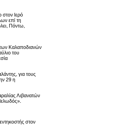
ο στον Ιερό
ων επί τη
λει, Πόντω,
έντων Καλαποδιανών
αύλιο του
εσία
λάντης, για τους
ην 29 η
αραλίας Λιβανατών
Μελωδός».
Πεντηκοστής στον