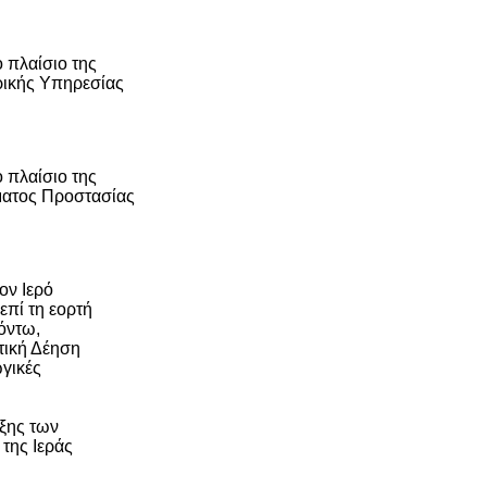
 πλαίσιο της
ρικής Υπηρεσίας
 πλαίσιο της
ύματος Προστασίας
ον Ιερό
πί τη εορτή
όντω,
τική Δέηση
γικές
ξης των
της Ιεράς