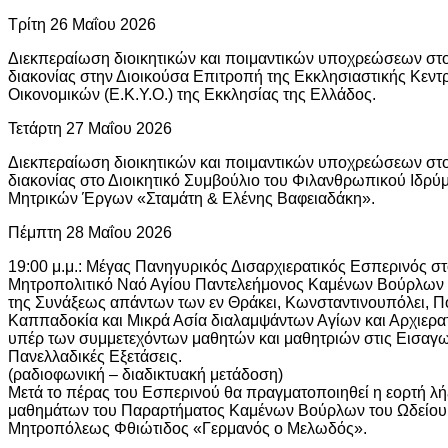
Τρίτη 26 Μαΐου 2026
Διεκπεραίωση διοικητικών και ποιμαντικών υποχρεώσεων στο
διακονίας στην Διοικούσα Επιτροπή της Εκκλησιαστικής Κεντ
Οικονομικών (Ε.Κ.Υ.Ο.) της Εκκλησίας της Ελλάδος.
Τετάρτη 27 Μαΐου 2026
Διεκπεραίωση διοικητικών και ποιμαντικών υποχρεώσεων στο
διακονίας στο Διοικητικό Συμβούλιο του Φιλανθρωπικού Ιδρ
Μητρικών Έργων «Σταμάτη & Ελένης Βαφειαδάκη».
Πέμπτη 28 Μαΐου 2026
19:00 μ.μ.: Μέγας Πανηγυρικός Δισαρχιερατικός Εσπερινός στ
Μητροπολιτικό Ναό Αγίου Παντελεήμονος Καμένων Βούρλων ε
της Συνάξεως απάντων των εν Θράκει, Κωνσταντινουπόλει, Π
Καππαδοκία και Μικρά Ασία διαλαμψάντων Αγίων και Αρχιερα
υπέρ των συμμετεχόντων μαθητών και μαθητριών στις Εισαγω
Πανελλαδικές Εξετάσεις.
(ραδιοφωνική – διαδικτυακή μετάδοση)
Μετά το πέρας του Εσπερινού θα πραγματοποιηθεί η εορτή λή
μαθημάτων του Παραρτήματος Καμένων Βούρλων του Ωδείου 
Μητροπόλεως Φθιώτιδος «Γερμανός ο Μελωδός».