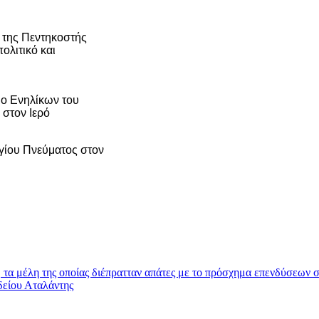
α της Πεντηκοστής
ολιτικό και
ιο Ενηλίκων του
στον Ιερό
Αγίου Πνεύματος στον
 μέλη της οποίας διέπρατταν απάτες με το πρόσχημα επενδύσεων σε
δείου Αταλάντης