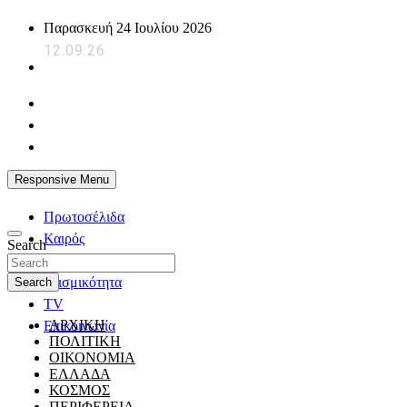
Skip
Παρασκευή 24 Ιουλίου 2026
to
12:09:27
content
powerplayer.gr
Responsive Menu
Πρωτοσέλιδα
Καιρός
Search
Ζώδια
Σεισμικότητα
Search
TV
ΑΡΧΙΚΗ
Επικοινωνία
ΠΟΛΙΤΙΚΗ
ΟΙΚΟΝΟΜΙΑ
ΕΛΛΑΔΑ
ΚΟΣΜΟΣ
ΠΕΡΙΦΕΡΕΙΑ