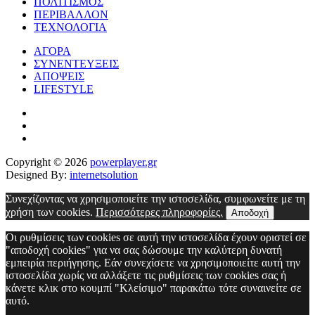
ΠΟΛΙΤΙΣΜΟΣ
ΠΕΡΙΒΑΛΛΟΝ
ΤΕΧΝΟΛΟΓΙΑ
ΑΓΟΡΑ
ΣΥΝΕΝΤΕΥΞΕΙΣ
ΑΠΟΨΕΙΣ
LIFESTYLE
Copyright © 2026
powerplayer.gr
Designed By:
internetsolution
Συνεχίζοντας να χρησιμοποιείτε την ιστοσελίδα, συμφωνείτε με τη
χρήση των cookies.
Περισσότερες πληροφορίες.
Αποδοχή
Οι ρυθμίσεις των cookies σε αυτή την ιστοσελίδα έχουν οριστεί σε
"αποδοχή cookies" για να σας δώσουμε την καλύτερη δυνατή
εμπειρία περιήγησης. Εάν συνεχίσετε να χρησιμοποιείτε αυτή την
ιστοσελίδα χωρίς να αλλάξετε τις ρυθμίσεις των cookies σας ή
κάνετε κλικ στο κουμπί "Κλείσιμο" παρακάτω τότε συναινείτε σε
αυτό.