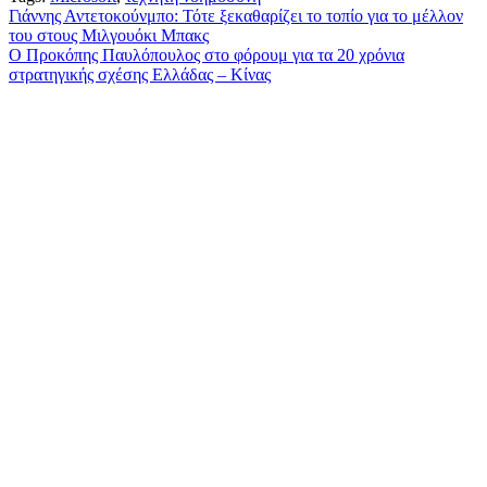
Πλοήγηση
Γιάννης Αντετοκούνμπο: Τότε ξεκαθαρίζει το τοπίο για το μέλλον
του στους Μιλγουόκι Μπακς
άρθρων
Ο Προκόπης Παυλόπουλος στο φόρουμ για τα 20 χρόνια
στρατηγικής σχέσης Ελλάδας – Κίνας