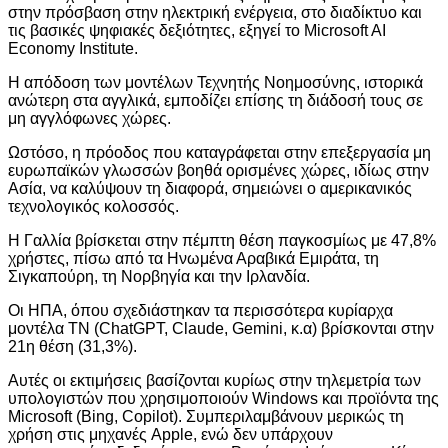
στην πρόσβαση στην ηλεκτρική ενέργεια, στο διαδίκτυο και
τις βασικές ψηφιακές δεξιότητες, εξηγεί το Microsoft AI
Economy Institute.
Η απόδοση των μοντέλων Τεχνητής Νοημοσύνης, ιστορικά
ανώτερη στα αγγλικά, εμποδίζει επίσης τη διάδοσή τους σε
μη αγγλόφωνες χώρες.
Ωστόσο, η πρόοδος που καταγράφεται στην επεξεργασία μη
ευρωπαϊκών γλωσσών βοηθά ορισμένες χώρες, ιδίως στην
Ασία, να καλύψουν τη διαφορά, σημειώνει ο αμερικανικός
τεχνολογικός κολοσσός.
Η Γαλλία βρίσκεται στην πέμπτη θέση παγκοσμίως με 47,8%
χρήστες, πίσω από τα Ηνωμένα Αραβικά Εμιράτα, τη
Σιγκαπούρη, τη Νορβηγία και την Ιρλανδία.
Οι ΗΠΑ, όπου σχεδιάστηκαν τα περισσότερα κυρίαρχα
μοντέλα ΤΝ (ChatGPT, Claude, Gemini, κ.α) βρίσκονται στην
21η θέση (31,3%).
Αυτές οι εκτιμήσεις βασίζονται κυρίως στην τηλεμετρία των
υπολογιστών που χρησιμοποιούν Windows και προϊόντα της
Microsoft (Bing, Copilot). Συμπεριλαμβάνουν μερικώς τη
χρήση στις μηχανές Apple, ενώ δεν υπάρχουν