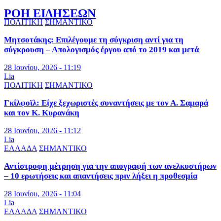
ΡΟΗ ΕΙΔΗΣΕΩΝ
ΠΟΛΙΤΙΚΗ
ΣΗΜΑΝΤΙΚΟ
Μητσοτάκης: Επιλέγουμε τη σύγκριση αντί για τη
σύγκρουση – Απολογισμός έργου από το 2019 και μετά
28 Ιουνίου, 2026 - 11:19
Lia
ΠΟΛΙΤΙΚΗ
ΣΗΜΑΝΤΙΚΟ
Γκίλφοϊλ: Είχε ξεχωριστές συναντήσεις με τον Α. Σαμαρά
και τον Κ. Κυρανάκη
28 Ιουνίου, 2026 - 11:12
Lia
ΕΛΛΑΔΑ
ΣΗΜΑΝΤΙΚΟ
Αντίστροφη μέτρηση για την απογραφή των ανελκυστήρων
– 10 ερωτήσεις και απαντήσεις πριν λήξει η προθεσμία
28 Ιουνίου, 2026 - 11:04
Lia
ΕΛΛΑΔΑ
ΣΗΜΑΝΤΙΚΟ