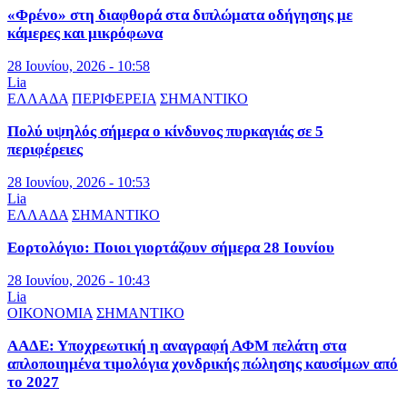
«Φρένο» στη διαφθορά στα διπλώματα οδήγησης με
κάμερες και μικρόφωνα
28 Ιουνίου, 2026 - 10:58
Lia
ΕΛΛΑΔΑ
ΠΕΡΙΦΕΡΕΙΑ
ΣΗΜΑΝΤΙΚΟ
Πολύ υψηλός σήμερα ο κίνδυνος πυρκαγιάς σε 5
περιφέρειες
28 Ιουνίου, 2026 - 10:53
Lia
ΕΛΛΑΔΑ
ΣΗΜΑΝΤΙΚΟ
Εορτολόγιο: Ποιοι γιορτάζουν σήμερα 28 Ιουνίου
28 Ιουνίου, 2026 - 10:43
Lia
ΟΙΚΟΝΟΜΙΑ
ΣΗΜΑΝΤΙΚΟ
ΑΑΔΕ: Υποχρεωτική η αναγραφή ΑΦΜ πελάτη στα
απλοποιημένα τιμολόγια χονδρικής πώλησης καυσίμων από
το 2027