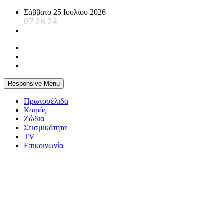
Skip
Σάββατο 25 Ιουλίου 2026
to
07:26:25
content
Responsive Menu
Πρωτοσέλιδα
Καιρός
Ζώδια
Σεισμικότητα
TV
Επικοινωνία
powerplayer.gr