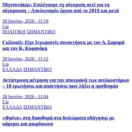
Μητσοτάκης: Επιλέγουμε τη σύγκριση αντί για τη
σύγκρουση – Απολογισμός έργου από το 2019 και μετά
28 Ιουνίου, 2026 - 11:19
Lia
ΠΟΛΙΤΙΚΗ
ΣΗΜΑΝΤΙΚΟ
Γκίλφοϊλ: Είχε ξεχωριστές συναντήσεις με τον Α. Σαμαρά
και τον Κ. Κυρανάκη
28 Ιουνίου, 2026 - 11:12
Lia
ΕΛΛΑΔΑ
ΣΗΜΑΝΤΙΚΟ
Αντίστροφη μέτρηση για την απογραφή των ανελκυστήρων
– 10 ερωτήσεις και απαντήσεις πριν λήξει η προθεσμία
28 Ιουνίου, 2026 - 11:04
Lia
ΕΛΛΑΔΑ
ΣΗΜΑΝΤΙΚΟ
«Φρένο» στη διαφθορά στα διπλώματα οδήγησης με
κάμερες και μικρόφωνα