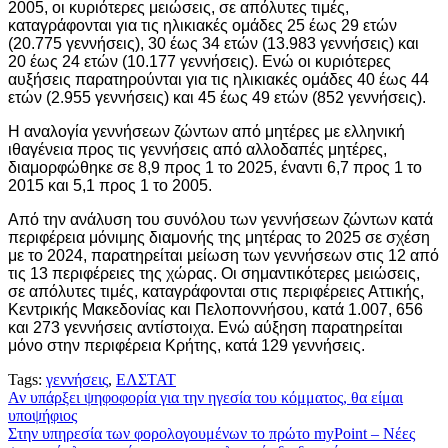
2005, οι κυριότερες μειώσεις, σε απόλυτες τιμές,
καταγράφονται για τις ηλικιακές ομάδες 25 έως 29 ετών
(20.775 γεννήσεις), 30 έως 34 ετών (13.983 γεννήσεις) και
20 έως 24 ετών (10.177 γεννήσεις). Ενώ οι κυριότερες
αυξήσεις παρατηρούνται για τις ηλικιακές ομάδες 40 έως 44
ετών (2.955 γεννήσεις) και 45 έως 49 ετών (852 γεννήσεις).
Η αναλογία γεννήσεων ζώντων από μητέρες με ελληνική
ιθαγένεια προς τις γεννήσεις από αλλοδαπές μητέρες,
διαμορφώθηκε σε 8,9 προς 1 το 2025, έναντι 6,7 προς 1 το
2015 και 5,1 προς 1 το 2005.
Από την ανάλυση του συνόλου των γεννήσεων ζώντων κατά
περιφέρεια μόνιμης διαμονής της μητέρας το 2025 σε σχέση
με το 2024, παρατηρείται μείωση των γεννήσεων στις 12 από
τις 13 περιφέρειες της χώρας. Οι σημαντικότερες μειώσεις,
σε απόλυτες τιμές, καταγράφονται στις περιφέρειες Αττικής,
Κεντρικής Μακεδονίας και Πελοποννήσου, κατά 1.007, 656
και 273 γεννήσεις αντίστοιχα. Ενώ αύξηση παρατηρείται
μόνο στην περιφέρεια Κρήτης, κατά 129 γεννήσεις.
Tags:
γεννήσεις
,
ΕΛΣΤΑΤ
Πλοήγηση
Αν υπάρξει ψηφοφορία για την ηγεσία του κόμματος, θα είμαι
υποψήφιος
άρθρων
Στην υπηρεσία των φορολογουμένων το πρώτο myPoint – Νέες