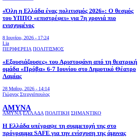
«Όλη η Ελλάδα ένας πολιτισμός 2026»: Ο θεσμός
του ΥΠΠΟ «επιστρέφει» για 7η χρονιά πιο
ενισχυμένος
8 Ιουνίου, 2026 - 17:24
Lia
ΠΕΡΙΦΕΡΕΙΑ
ΠΟΛΙΤΙΣΜΟΣ
«Εξουσιάζουσες» του Αριστοφάνη από τη θεατρική
ομάδα «Πρόβα» 6-7 Ιουνίου στο Δημοτικό Θέατρο
Λαμίας
28 Μαΐου, 2026 - 14:14
Γιώργος Στεργιόπουλος
ΑΜΥΝΑ
ΑΜΥΝΑ
ΕΛΛΑΔΑ
ΠΟΛΙΤΙΚΗ
ΣΗΜΑΝΤΙΚΟ
Η Ελλάδα υπέγραψε τη συμμετοχή της στο
πρόγραμμα SAFE για την ενίσχυση της άμυνας