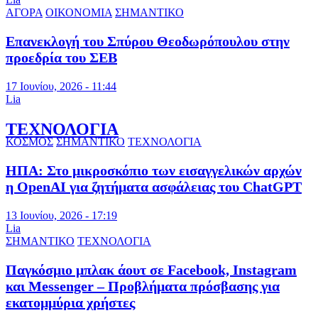
ΑΓΟΡΑ
ΟΙΚΟΝΟΜΙΑ
ΣΗΜΑΝΤΙΚΟ
Επανεκλογή του Σπύρου Θεοδωρόπουλου στην
προεδρία του ΣΕΒ
17 Ιουνίου, 2026 - 11:44
Lia
ΤΕΧΝΟΛΟΓΙΑ
ΚΟΣΜΟΣ
ΣΗΜΑΝΤΙΚΟ
ΤΕΧΝΟΛΟΓΙΑ
ΗΠΑ: Στο μικροσκόπιο των εισαγγελικών αρχών
η OpenAI για ζητήματα ασφάλειας του ChatGPT
13 Ιουνίου, 2026 - 17:19
Lia
ΣΗΜΑΝΤΙΚΟ
ΤΕΧΝΟΛΟΓΙΑ
Παγκόσμιο μπλακ άουτ σε Facebook, Instagram
και Messenger – Προβλήματα πρόσβασης για
εκατομμύρια χρήστες