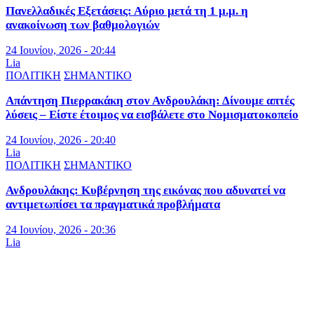
Πανελλαδικές Εξετάσεις: Αύριο μετά τη 1 μ.μ. η
ανακοίνωση των βαθμολογιών
24 Ιουνίου, 2026 - 20:44
Lia
ΠΟΛΙΤΙΚΗ
ΣΗΜΑΝΤΙΚΟ
Απάντηση Πιερρακάκη στον Ανδρουλάκη: Δίνουμε απτές
λύσεις – Είστε έτοιμος να εισβάλετε στο Νομισματοκοπείο
24 Ιουνίου, 2026 - 20:40
Lia
ΠΟΛΙΤΙΚΗ
ΣΗΜΑΝΤΙΚΟ
Ανδρουλάκης: Κυβέρνηση της εικόνας που αδυνατεί να
αντιμετωπίσει τα πραγματικά προβλήματα
24 Ιουνίου, 2026 - 20:36
Lia