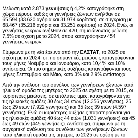
Μείωση κατά 2.873
γεννήσεις
ή 4,2% καταγράφηκε στη
χώρα πέρυσι, καθώς οι γεννήσεις ζώντων ανήλθαν σε
65.594 (33.620 αγόρια και 31.974 κορίτσια), σε σύγκριση με
68.467 (35.216 αγόρια και 33.251 κορίτσια) το 2024. Ενώ, οι
γεννήσεις νεκρών ανήλθαν σε 420, σημειώνοντας μείωση
7,5% σε σχέση με το 2024, όπου καταγράφηκαν 454
γεννήσεις νεκρών.
Σύμφωνα με τη νέα έρευνα από την
ΕΛΣΤΑΤ
, το 2025 σε
σχέση με το 2024, οι πιο σημαντικές μειώσεις καταγράφονται
τους μήνες Νοέμβριο και Ιανουάριο, κατά 10,4% και 10%
αντίστοιχα. Οι πιο σημαντικές αυξήσεις καταγράφονται τους
μήνες Σεπτέμβριο και Μάιο, κατά 3% και 2,9% αντίστοιχα.
Από την ανάλυση του συνόλου των γεννήσεων ζώντων κατά
ηλικιακή ομάδα της μητέρας το 2025 σε σχέση με το 2015, οι
κυριότερες μειώσεις, σε απόλυτες τιμές, καταγράφονται για
τις ηλικιακές ομάδες 30 έως 34 ετών (12.356 γεννήσεις), 25
έως 29 ετών (7.922 γεννήσεις) και 35 έως 39 ετών (4.597
γεννήσεις). Ενώ οι κυριότερες αυξήσεις παρατηρούνται για
τις ηλικιακές ομάδες 40 έως 44 ετών (1.031 γεννήσεις) και 45
έως 49 ετών (445 γεννήσεις). Αντίστοιχα, σύμφωνα με τη
συγκριτική ανάλυση του συνόλου των γεννήσεων ζώντων
κατά ηλικιακή ομάδα της μητέρας το 2025 σε σχέση με το