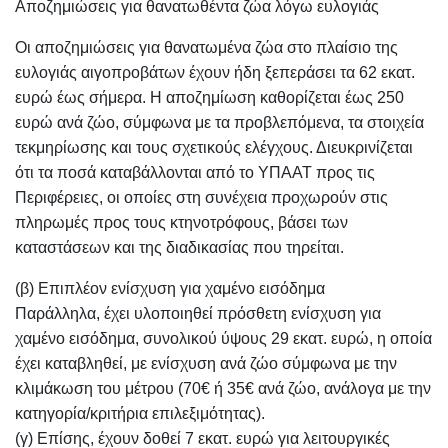
Αποζημιώσεις για θανατωθέντα ζώα λόγω ευλογιάς
Οι αποζημιώσεις για θανατωμένα ζώα στο πλαίσιο της
ευλογιάς αιγοπροβάτων έχουν ήδη ξεπεράσει τα 62 εκατ.
ευρώ έως σήμερα. Η αποζημίωση καθορίζεται έως 250
ευρώ ανά ζώο, σύμφωνα με τα προβλεπόμενα, τα στοιχεία
τεκμηρίωσης και τους σχετικούς ελέγχους. Διευκρινίζεται
ότι τα ποσά καταβάλλονται από το ΥΠΑΑΤ προς τις
Περιφέρειες, οι οποίες στη συνέχεια προχωρούν στις
πληρωμές προς τους κτηνοτρόφους, βάσει των
καταστάσεων και της διαδικασίας που τηρείται.
(β) Επιπλέον ενίσχυση για χαμένο εισόδημα
Παράλληλα, έχει υλοποιηθεί πρόσθετη ενίσχυση για
χαμένο εισόδημα, συνολικού ύψους 29 εκατ. ευρώ, η οποία
έχει καταβληθεί, με ενίσχυση ανά ζώο σύμφωνα με την
κλιμάκωση του μέτρου (70€ ή 35€ ανά ζώο, ανάλογα με την
κατηγορία/κριτήρια επιλεξιμότητας).
(γ) Επίσης, έχουν δοθεί 7 εκατ. ευρώ για λειτουργικές