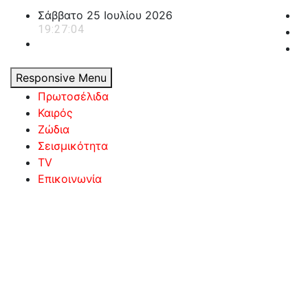
Skip
Σάββατο 25 Ιουλίου 2026
to
19:27:05
content
Responsive Menu
Πρωτοσέλιδα
Καιρός
Ζώδια
Σεισμικότητα
TV
Επικοινωνία
powerplayer.gr