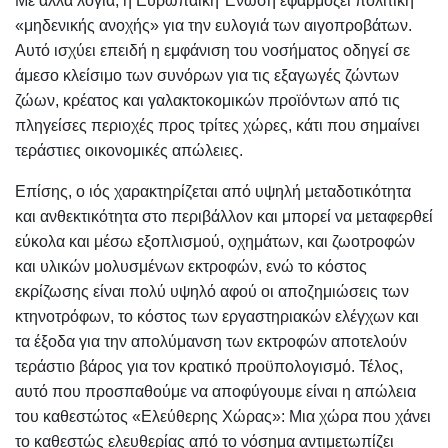
Με άλλα λόγια, η Ευρωπαϊκή Ένωση εφαρμόζει πολιτική
«μηδενικής ανοχής» για την ευλογιά των αιγοπροβάτων.
Αυτό ισχύει επειδή η εμφάνιση του νοσήματος οδηγεί σε
άμεσο κλείσιμο των συνόρων για τις εξαγωγές ζώντων
ζώων, κρέατος και γαλακτοκομικών προϊόντων από τις
πληγείσες περιοχές προς τρίτες χώρες, κάτι που σημαίνει
τεράστιες οικονομικές απώλειες.
Επίσης, ο ιός χαρακτηρίζεται από υψηλή μεταδοτικότητα
και ανθεκτικότητα στο περιβάλλον και μπορεί να μεταφερθεί
εύκολα και μέσω εξοπλισμού, οχημάτων, και ζωοτροφών
και υλικών μολυσμένων εκτροφών, ενώ το κόστος
εκρίζωσης είναι πολύ υψηλό αφού οι αποζημιώσεις των
κτηνοτρόφων, το κόστος των εργαστηριακών ελέγχων και
τα έξοδα για την απολύμανση των εκτροφών αποτελούν
τεράστιο βάρος για τον κρατικό προϋπολογισμό. Τέλος,
αυτό που προσπαθούμε να αποφύγουμε είναι η απώλεια
του καθεστώτος «Ελεύθερης Χώρας»: Μια χώρα που χάνει
το καθεστώς ελευθερίας από το νόσημα αντιμετωπίζει