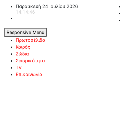
Skip
Παρασκευή 24 Ιουλίου 2026
to
14:14:47
content
Responsive Menu
Πρωτοσέλιδα
Καιρός
Ζώδια
Σεισμικότητα
TV
Επικοινωνία
powerplayer.gr