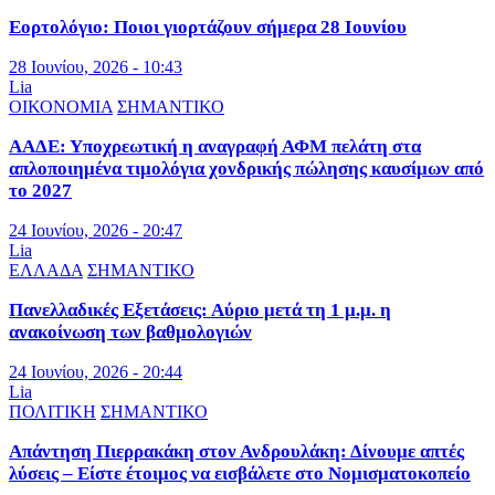
Εορτολόγιο: Ποιοι γιορτάζουν σήμερα 28 Ιουνίου
28 Ιουνίου, 2026 - 10:43
Lia
ΟΙΚΟΝΟΜΙΑ
ΣΗΜΑΝΤΙΚΟ
ΑΑΔΕ: Υποχρεωτική η αναγραφή ΑΦΜ πελάτη στα
απλοποιημένα τιμολόγια χονδρικής πώλησης καυσίμων από
το 2027
24 Ιουνίου, 2026 - 20:47
Lia
ΕΛΛΑΔΑ
ΣΗΜΑΝΤΙΚΟ
Πανελλαδικές Εξετάσεις: Αύριο μετά τη 1 μ.μ. η
ανακοίνωση των βαθμολογιών
24 Ιουνίου, 2026 - 20:44
Lia
ΠΟΛΙΤΙΚΗ
ΣΗΜΑΝΤΙΚΟ
Απάντηση Πιερρακάκη στον Ανδρουλάκη: Δίνουμε απτές
λύσεις – Είστε έτοιμος να εισβάλετε στο Νομισματοκοπείο