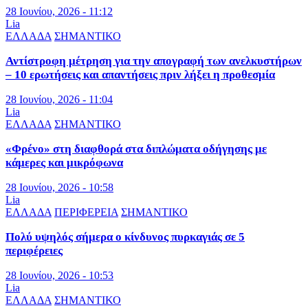
28 Ιουνίου, 2026 - 11:12
Lia
ΕΛΛΑΔΑ
ΣΗΜΑΝΤΙΚΟ
Αντίστροφη μέτρηση για την απογραφή των ανελκυστήρων
– 10 ερωτήσεις και απαντήσεις πριν λήξει η προθεσμία
28 Ιουνίου, 2026 - 11:04
Lia
ΕΛΛΑΔΑ
ΣΗΜΑΝΤΙΚΟ
«Φρένο» στη διαφθορά στα διπλώματα οδήγησης με
κάμερες και μικρόφωνα
28 Ιουνίου, 2026 - 10:58
Lia
ΕΛΛΑΔΑ
ΠΕΡΙΦΕΡΕΙΑ
ΣΗΜΑΝΤΙΚΟ
Πολύ υψηλός σήμερα ο κίνδυνος πυρκαγιάς σε 5
περιφέρειες
28 Ιουνίου, 2026 - 10:53
Lia
ΕΛΛΑΔΑ
ΣΗΜΑΝΤΙΚΟ