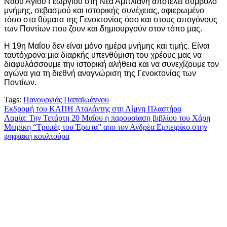
Ναού Αγίου Γεωργίου στη Νέα Άμπλιανη αποτελεί σύμβολο
μνήμης, σεβασμού και ιστορικής συνέχειας, αφιερωμένο
τόσο στα θύματα της Γενοκτονίας όσο και στους απογόνους
των Ποντίων που ζουν και δημιουργούν στον τόπο μας.
Η 19η Μαΐου δεν είναι μόνο ημέρα μνήμης και τιμής. Είναι
ταυτόχρονα μια διαρκής υπενθύμιση του χρέους μας να
διαφυλάσσουμε την ιστορική αλήθεια και να συνεχίζουμε τον
αγώνα για τη διεθνή αναγνώριση της Γενοκτονίας των
Ποντίων.
Tags:
Πανουργιάς Παπαϊωάννου
Πλοήγηση
Εκδρομή του ΚΑΠΗ Αταλάντης στη Λίμνη Πλαστήρα
Λαμία: Την Τετάρτη 20 Μαΐου η παρουσίαση βιβλίου του Χάρη
άρθρων
Μωρίκη “Τροπές του Έρωτα” απο τον Ανδρέα Εμπειρίκο στην
ψηφιακή κουλτούρα