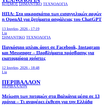
ΚΟΣΜΟΣ
ΣΗΜΑΝΤΙΚΟ
ΤΕΧΝΟΛΟΓΙΑ
ΗΠΑ: Στο μικροσκόπιο των εισαγγελικών αρχών
η OpenAI για ζητήματα ασφάλειας του ChatGPT
13 Ιουνίου, 2026 - 17:19
Lia
ΣΗΜΑΝΤΙΚΟ
ΤΕΧΝΟΛΟΓΙΑ
Παγκόσμιο μπλακ άουτ σε Facebook, Instagram
και Messenger – Προβλήματα πρόσβασης για
εκατομμύρια χρήστες
12 Ιουνίου, 2026 - 18:48
Lia
ΠΕΡΙΒΑΛΛΟΝ
ΠΕΡΙΒΑΛΛΟΝ
Μείωση των ποταμών στα Βαλκάνια μέσα σε 13
χρόνια – Τι αναφέρει έκθεση για την Ελλάδα