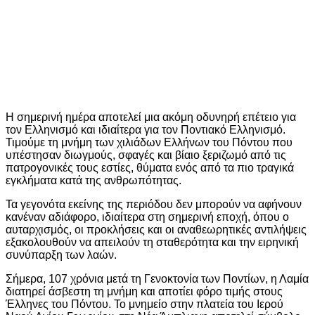
Η σημερινή ημέρα αποτελεί μια ακόμη οδυνηρή επέτειο για
τον Ελληνισμό και ιδιαίτερα για τον Ποντιακό Ελληνισμό.
Τιμούμε τη μνήμη των χιλιάδων Ελλήνων του Πόντου που
υπέστησαν διωγμούς, σφαγές και βίαιο ξεριζωμό από τις
πατρογονικές τους εστίες, θύματα ενός από τα πιο τραγικά
εγκλήματα κατά της ανθρωπότητας.
Τα γεγονότα εκείνης της περιόδου δεν μπορούν να αφήνουν
κανέναν αδιάφορο, ιδιαίτερα στη σημερινή εποχή, όπου ο
αυταρχισμός, οι προκλήσεις και οι αναθεωρητικές αντιλήψεις
εξακολουθούν να απειλούν τη σταθερότητα και την ειρηνική
συνύπαρξη των λαών.
Σήμερα, 107 χρόνια μετά τη Γενοκτονία των Ποντίων, η Λαμία
διατηρεί άσβεστη τη μνήμη και αποτίει φόρο τιμής στους
Έλληνες του Πόντου. Το μνημείο στην πλατεία του Ιερού