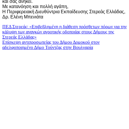
και σας ανήκει.
Με κατανόηση και πολλή αγάπη,
Η Περιφερειακή Διευθύντρια Εκπαίδευσης Στερεάς Ελλάδας,
Δρ. Ελένη Μπενιάτα
Πλοήγηση
ΠΕΔ Στερεάς: «Επιβεβλημένη η διάθεση πρόσθετων πόρων για την
κάλυψη των αναγκών αγροτικής οδοποιίας στους Δήμους της
άρθρων
Στερεάς Ελλάδας»
Eπίσκεψη αντιπροσωπείας του Δήμου Δομοκού στον
αδελφοποιημένο Δήμο Τούντζας στην Βουλγαρία