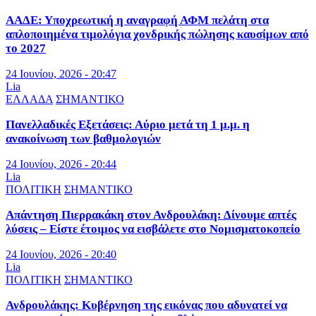
ΑΑΔΕ: Υποχρεωτική η αναγραφή ΑΦΜ πελάτη στα
απλοποιημένα τιμολόγια χονδρικής πώλησης καυσίμων από
το 2027
24 Ιουνίου, 2026 - 20:47
Lia
ΕΛΛΑΔΑ
ΣΗΜΑΝΤΙΚΟ
Πανελλαδικές Εξετάσεις: Αύριο μετά τη 1 μ.μ. η
ανακοίνωση των βαθμολογιών
24 Ιουνίου, 2026 - 20:44
Lia
ΠΟΛΙΤΙΚΗ
ΣΗΜΑΝΤΙΚΟ
Απάντηση Πιερρακάκη στον Ανδρουλάκη: Δίνουμε απτές
λύσεις – Είστε έτοιμος να εισβάλετε στο Νομισματοκοπείο
24 Ιουνίου, 2026 - 20:40
Lia
ΠΟΛΙΤΙΚΗ
ΣΗΜΑΝΤΙΚΟ
Ανδρουλάκης: Κυβέρνηση της εικόνας που αδυνατεί να