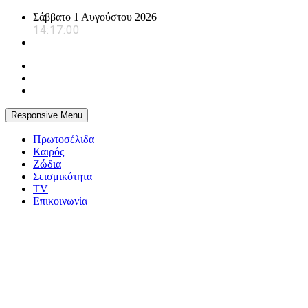
Skip
Σάββατο 1 Αυγούστου 2026
to
14:17:01
content
Responsive Menu
Πρωτοσέλιδα
Καιρός
Ζώδια
Σεισμικότητα
TV
Επικοινωνία
powerplayer.gr