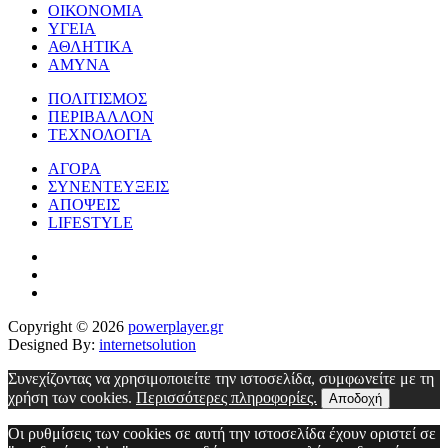
ΟΙΚΟΝΟΜΙΑ
ΥΓΕΙΑ
ΑΘΛΗΤΙΚΑ
ΑΜΥΝΑ
ΠΟΛΙΤΙΣΜΟΣ
ΠΕΡΙΒΑΛΛΟΝ
ΤΕΧΝΟΛΟΓΙΑ
ΑΓΟΡΑ
ΣΥΝΕΝΤΕΥΞΕΙΣ
ΑΠΟΨΕΙΣ
LIFESTYLE
Copyright © 2026
powerplayer.gr
Designed By:
internetsolution
Συνεχίζοντας να χρησιμοποιείτε την ιστοσελίδα, συμφωνείτε με τη
χρήση των cookies.
Περισσότερες πληροφορίες.
Αποδοχή
Οι ρυθμίσεις των cookies σε αυτή την ιστοσελίδα έχουν οριστεί σε