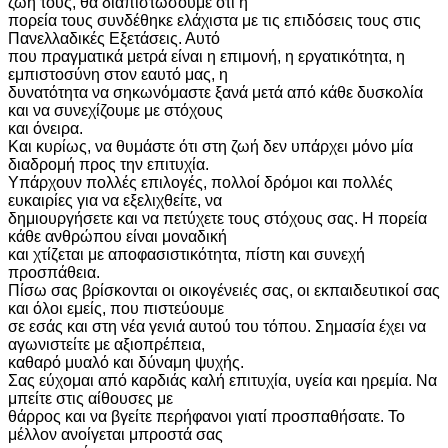
ζωή τους, θα διαπιστώσουμε ότι η
πορεία τους συνδέθηκε ελάχιστα με τις επιδόσεις τους στις
Πανελλαδικές Εξετάσεις. Αυτό
που πραγματικά μετρά είναι η επιμονή, η εργατικότητα, η
εμπιστοσύνη στον εαυτό μας, η
δυνατότητα να σηκωνόμαστε ξανά μετά από κάθε δυσκολία
και να συνεχίζουμε με στόχους
και όνειρα.
Και κυρίως, να θυμάστε ότι στη ζωή δεν υπάρχει μόνο μία
διαδρομή προς την επιτυχία.
Υπάρχουν πολλές επιλογές, πολλοί δρόμοι και πολλές
ευκαιρίες για να εξελιχθείτε, να
δημιουργήσετε και να πετύχετε τους στόχους σας. Η πορεία
κάθε ανθρώπου είναι μοναδική
και χτίζεται με αποφασιστικότητα, πίστη και συνεχή
προσπάθεια.
Πίσω σας βρίσκονται οι οικογένειές σας, οι εκπαιδευτικοί σας
και όλοι εμείς, που πιστεύουμε
σε εσάς και στη νέα γενιά αυτού του τόπου. Σημασία έχει να
αγωνιστείτε με αξιοπρέπεια,
καθαρό μυαλό και δύναμη ψυχής.
Σας εύχομαι από καρδιάς καλή επιτυχία, υγεία και ηρεμία. Να
μπείτε στις αίθουσες με
θάρρος και να βγείτε περήφανοι γιατί προσπαθήσατε. Το
μέλλον ανοίγεται μπροστά σας